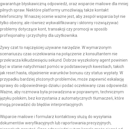
gwarantuje błyskawiczną odpowiedź, oraz wsparcie mailowe dla mniej
pilnych spraw. Niektóre platformy umożliwiają także kontakt
telefoniczny. W naszej ocenie ważne jest, aby zespół wsparcia był nie
tylko obecny, ale również wykwalifikowany i skłonny rozwiązywać
problemy dotyczące kont, transakcji czy promocji w sposób
profesjonalny i przychylny dla użytkownika.
Żywy czat to najczęściej używane narzędzie. W wymarzonym
scenariuszu czas oczekiwania na połączenie z konsultantem nie
przekracza kilkudziesięciu sekund. Dobrze wyszkolony agent powinien
być w stanie natychmiast pomóc w podstawowych kwestiach, takich
jak reset hasła, objaśnienie warunków bonusu czy status wypłaty. W
przypadku bardziej złożonych problemów, może zapewnić eskalację
sprawy do odpowiedniego działu i podać oczekiwany czas odpowiedzi.
Ważne, aby rozmowa była prowadzona w poprawnym, technicznym
języku polskim, bez korzystania z automatycznych tłumaczeń, które
mogą prowadzić do błędów interpretacyjnych.
Wsparcie mailowe i formularz kontaktowy służą do wysyłania
dokumentów weryfikacyjnych lub raportowania precyzyjnych,