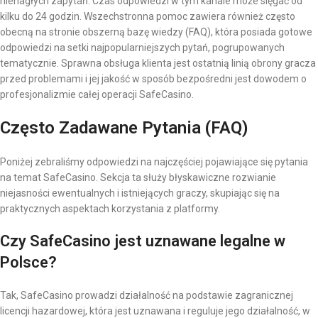
nienagłych zapytań. Czas odpowiedzi w tym kanale może sięgać od
kilku do 24 godzin. Wszechstronna pomoc zawiera również często
obecną na stronie obszerną bazę wiedzy (FAQ), która posiada gotowe
odpowiedzi na setki najpopularniejszych pytań, pogrupowanych
tematycznie. Sprawna obsługa klienta jest ostatnią linią obrony gracza
przed problemami i jej jakość w sposób bezpośredni jest dowodem o
profesjonalizmie całej operacji SafeCasino.
Często Zadawane Pytania (FAQ)
Poniżej zebraliśmy odpowiedzi na najczęściej pojawiające się pytania
na temat SafeCasino. Sekcja ta służy błyskawiczne rozwianie
niejasności ewentualnych i istniejących graczy, skupiając się na
praktycznych aspektach korzystania z platformy.
Czy SafeCasino jest uznawane legalne w
Polsce?
Tak, SafeCasino prowadzi działalność na podstawie zagranicznej
licencji hazardowej, która jest uznawana i reguluje jego działalność, w