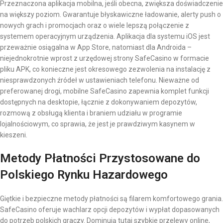
Przeznaczona aplikacja mobilna, jeśli obecna, zwiększa doświadczenie
na większy poziom. Gwarantuje błyskawiczne ładowanie, alerty push o
nowych grach i promocjach oraz o wiele lepszą połączenie z
systemem operacyjnym urządzenia. Aplikacja dla systemu iOS jest
przeważnie osiągalna w App Store, natomiast dla Androida –
niejednokrotnie wprost z urzędowej strony SafeCasino w formacie
pliku APK, co konieczne jest okresowego zezwolenia na instalację z
niesprawdzonych źródeł w ustawieniach telefonu. Nieważne od
preferowanej drogi, mobilne SafeCasino zapewnia komplet funkcji
dostępnych na desktopie, łącznie z dokonywaniem depozytów,
rozmową z obsługą klienta i braniem udziału w programie
lojalnościowym, co sprawia, że jest je prawdziwym kasynem w
kieszeni.
Metody Płatności Przystosowane do
Polskiego Rynku Hazardowego
Giętkie i bezpieczne metody płatności są filarem komfortowego grania.
SafeCasino oferuje wachlarz opcji depozytów i wypłat dopasowanych
do potrzeb polskich graczy. Dominują tutaj szybkie przelewy online,