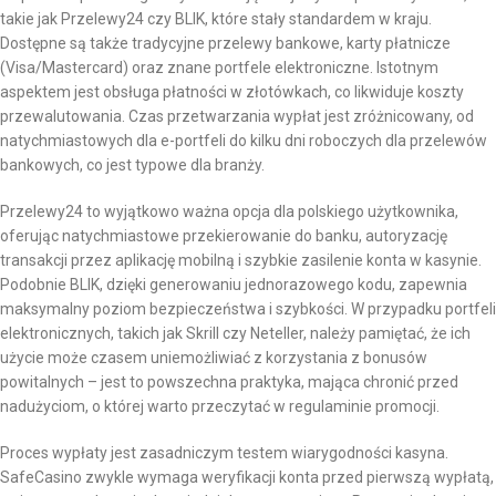
takie jak Przelewy24 czy BLIK, które stały standardem w kraju.
Dostępne są także tradycyjne przelewy bankowe, karty płatnicze
(Visa/Mastercard) oraz znane portfele elektroniczne. Istotnym
aspektem jest obsługa płatności w złotówkach, co likwiduje koszty
przewalutowania. Czas przetwarzania wypłat jest zróżnicowany, od
natychmiastowych dla e-portfeli do kilku dni roboczych dla przelewów
bankowych, co jest typowe dla branży.
Przelewy24 to wyjątkowo ważna opcja dla polskiego użytkownika,
oferując natychmiastowe przekierowanie do banku, autoryzację
transakcji przez aplikację mobilną i szybkie zasilenie konta w kasynie.
Podobnie BLIK, dzięki generowaniu jednorazowego kodu, zapewnia
maksymalny poziom bezpieczeństwa i szybkości. W przypadku portfeli
elektronicznych, takich jak Skrill czy Neteller, należy pamiętać, że ich
użycie może czasem uniemożliwiać z korzystania z bonusów
powitalnych – jest to powszechna praktyka, mająca chronić przed
nadużyciom, o której warto przeczytać w regulaminie promocji.
Proces wypłaty jest zasadniczym testem wiarygodności kasyna.
SafeCasino zwykle wymaga weryfikacji konta przed pierwszą wypłatą,