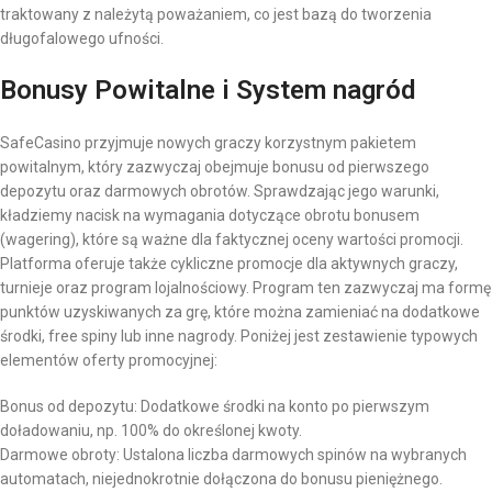
traktowany z należytą poważaniem, co jest bazą do tworzenia
długofalowego ufności.
Bonusy Powitalne i System nagród
SafeCasino przyjmuje nowych graczy korzystnym pakietem
powitalnym, który zazwyczaj obejmuje bonusu od pierwszego
depozytu oraz darmowych obrotów. Sprawdzając jego warunki,
kładziemy nacisk na wymagania dotyczące obrotu bonusem
(wagering), które są ważne dla faktycznej oceny wartości promocji.
Platforma oferuje także cykliczne promocje dla aktywnych graczy,
turnieje oraz program lojalnościowy. Program ten zazwyczaj ma formę
punktów uzyskiwanych za grę, które można zamieniać na dodatkowe
środki, free spiny lub inne nagrody. Poniżej jest zestawienie typowych
elementów oferty promocyjnej:
Bonus od depozytu: Dodatkowe środki na konto po pierwszym
doładowaniu, np. 100% do określonej kwoty.
Darmowe obroty: Ustalona liczba darmowych spinów na wybranych
automatach, niejednokrotnie dołączona do bonusu pieniężnego.