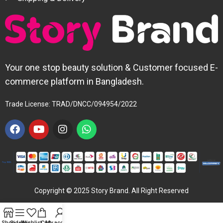
Your one stop beauty solution & Customer focused E-
commerce platform in Bangladesh.
Trade License: TRAD/DNCC/094954/2022
Copyright © 2025 Story Brand. All Right Reserved
Shop
Sidebar
Wishlist
Cart
My account