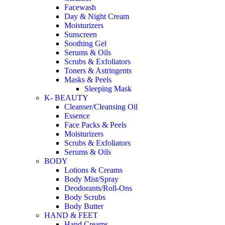
Facewash
Day & Night Cream
Moisturizers
Sunscreen
Soothing Gel
Serums & Oils
Scrubs & Exfoliators
Toners & Astringents
Masks & Peels
Sleeping Mask
K- BEAUTY
Cleanser/Cleansing Oil
Essence
Face Packs & Peels
Moisturizers
Scrubs & Exfoliators
Serums & Oils
BODY
Lotions & Creams
Body Mist/Spray
Deodorants/Roll-Ons
Body Scrubs
Body Butter
HAND & FEET
Hand Creams