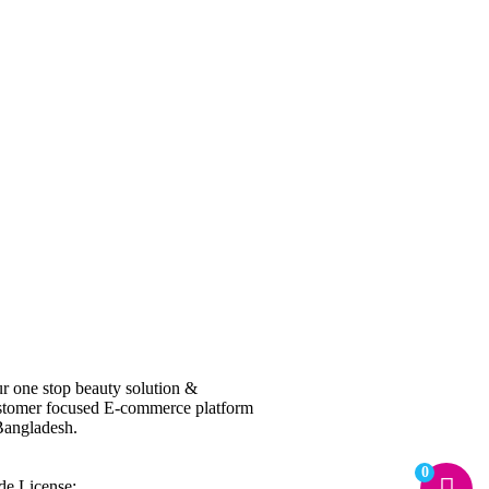
r one stop beauty solution &
tomer focused E-commerce platform
Bangladesh.
0
de License: