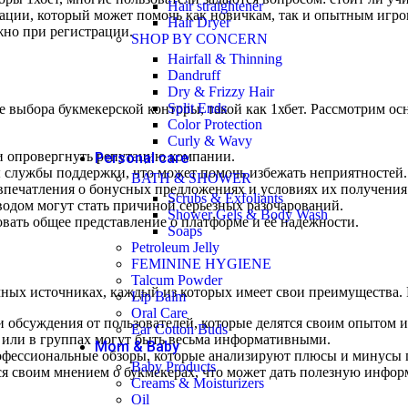
Hair straightener
ации, который может помочь как новичкам, так и опытным игро
Hair Dryer
жно при регистрации.
SHOP BY CONCERN
Hairfall & Thinning
Dandruff
Dry & Frizzy Hair
Split Ends
е выбора букмекерской конторы, такой как 1хбет. Рассмотрим о
Color Protection
Curly & Wavy
 опровергнуть репутацию компании.
Personal care
 службы поддержки, что может помочь избежать неприятностей.
BATH & SHOWER
впечатления о бонусных предложениях и условиях их получения
Scrubs & Exfoliants
одом могут стать причиной серьезных разочарований.
Shower Gels & Body Wash
ть общее представление о платформе и её надежности.
Soaps
Petroleum Jelly
FEMININE HYGIENE
Talcum Powder
чных источниках, каждый из которых имеет свои преимущества.
Lip Balm
Oral Care
 обсуждения от пользователей, которые делятся своим опытом и
Ear Cotton Buds
 или в группах могут быть весьма информативными.
Mom & Baby
офессиональные обзоры, которые анализируют плюсы и минусы
Baby Products
ся своим мнением о букмекерах, что может дать полезную инфо
Creams & Moisturizers
Oil