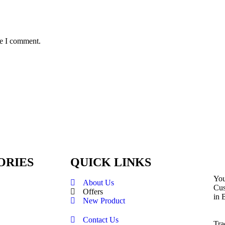
me I comment.
ORIES
QUICK LINKS
You
About Us
Cus
Offers
in 
New Product
Contact Us
Tra