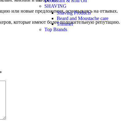
Deodorant & Roll On
SHAVING
цию или новые предложения, основываясь на отзывах.
Shaving Products
Beard and Moustache care
екеров, которые имеют более положительную репутацию.
Trimmer
Top Brands
*