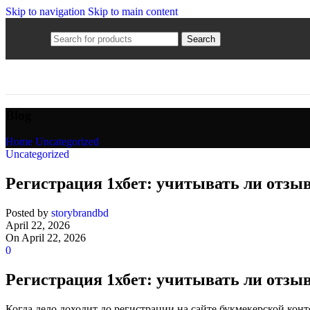
Skip to navigation
Skip to main content
Search
Blog
Home
/
Uncategorized
Uncategorized
Регистрация 1хбет: учитывать ли отзы
Posted by
storybrandbd
April 22, 2026
On April 22, 2026
0
Регистрация 1хбет: учитывать ли отзы
Когда дело доходит до регистрации на сайте букмекерской конт