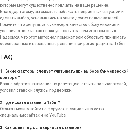
которые могут существенно повлиять на ваше решение.
Благодаря этому, вы сможете избежать неприятных ситуаций и
сделать выбор, основываясь на опыте других пользователей.
Помните, что репутация букмекера, качество обслуживания и
условия ставок играют важную роль в вашем игровом опыте.
Надеемся, что этот материал поможет вам областьте принимать
обоснованные и взвешенные решения при регистрации на 1хбет.
FAQ
1. Какие факторы следует учитывать при выборе букмекерской
конторы?
Важно обратить внимание на репутацию, отзывы пользователей,
условия ставок и службы поддержки.
2. Где искать отзывы о 1хбет?
Отзывы можно найти на форумах, в социальных сетях,
специальных сайтах и на YouTube.
3. Как оценить достоверность отзывов?