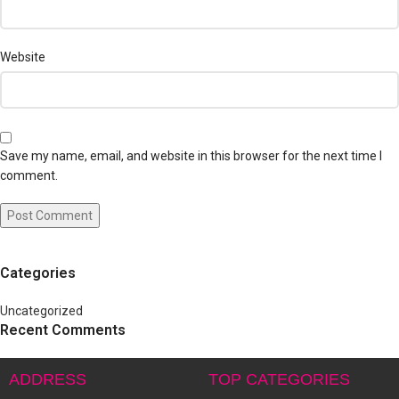
Website
Save my name, email, and website in this browser for the next time I
comment.
Categories
Uncategorized
Recent Comments
ADDRESS
TOP CATEGORIES