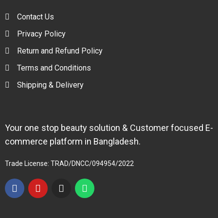
Contact Us
Privacy Policy
Return and Refund Policy
Terms and Conditions
Shipping & Delivery
Your one stop beauty solution & Customer focused E-
commerce platform in Bangladesh.
Trade License: TRAD/DNCC/094954/2022