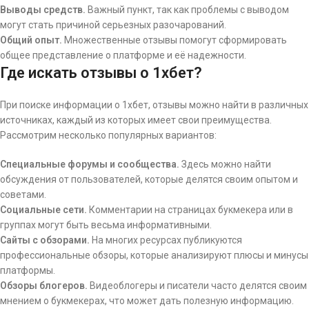
Выводы средств.
Важный пункт, так как проблемы с выводом
могут стать причиной серьезных разочарований.
Общий опыт.
Множественные отзывы помогут сформировать
общее представление о платформе и её надежности.
Где искать отзывы о 1хбет?
При поиске информации о 1хбет, отзывы можно найти в различных
источниках, каждый из которых имеет свои преимущества.
Рассмотрим несколько популярных вариантов:
Специальные форумы и сообщества.
Здесь можно найти
обсуждения от пользователей, которые делятся своим опытом и
советами.
Социальные сети.
Комментарии на страницах букмекера или в
группах могут быть весьма информативными.
Сайты с обзорами.
На многих ресурсах публикуются
профессиональные обзоры, которые анализируют плюсы и минусы
платформы.
Обзоры блогеров.
Видеоблогеры и писатели часто делятся своим
мнением о букмекерах, что может дать полезную информацию.