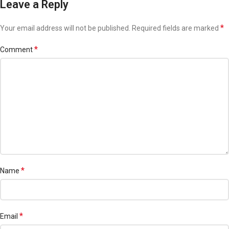
Leave a Reply
*
Your email address will not be published.
Required fields are marked
*
Comment
*
Name
*
Email