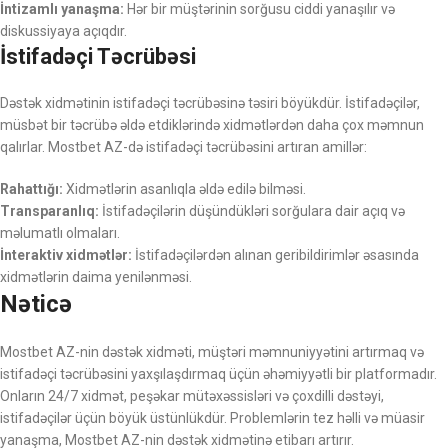
İntizamlı yanaşma:
Hər bir müştərinin sorğusu ciddi yanaşılır və
diskussiyaya açıqdır.
İstifadəçi Təcrübəsi
Dəstək xidmətinin istifadəçi təcrübəsinə təsiri böyükdür. İstifadəçilər,
müsbət bir təcrübə əldə etdiklərində xidmətlərdən daha çox məmnun
qalırlar. Mostbet AZ-də istifadəçi təcrübəsini artıran amillər:
Rahattığı:
Xidmətlərin asanlıqla əldə edilə bilməsi.
Transparanlıq:
İstifadəçilərin düşündükləri sorğulara dair açıq və
məlumatlı olmaları.
İnteraktiv xidmətlər:
İstifadəçilərdən alınan geribildirimlər əsasında
xidmətlərin daima yenilənməsi.
Nəticə
Mostbet AZ-nin dəstək xidməti, müştəri məmnuniyyətini artırmaq və
istifadəçi təcrübəsini yaxşılaşdırmaq üçün əhəmiyyətli bir platformadır.
Onların 24/7 xidmət, peşəkar mütəxəssisləri və çoxdilli dəstəyi,
istifadəçilər üçün böyük üstünlükdür. Problemlərin tez həlli və müasir
yanaşma, Mostbet AZ-nin dəstək xidmətinə etibarı artırır.