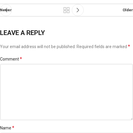
Newer
Older
LEAVE A REPLY
*
Your email address will not be published.
Required fields are marked
*
Comment
*
Name