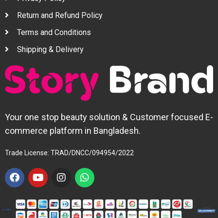
Return and Refund Policy
Terms and Conditions
Shipping & Delivery
Your one stop beauty solution & Customer focused E-
commerce platform in Bangladesh.
Trade License: TRAD/DNCC/094954/2022