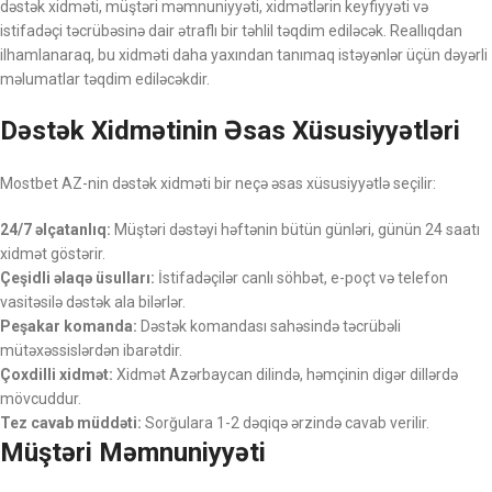
dəstək xidməti, müştəri məmnuniyyəti, xidmətlərin keyfiyyəti və
istifadəçi təcrübəsinə dair ətraflı bir təhlil təqdim ediləcək. Reallıqdan
ilhamlanaraq, bu xidməti daha yaxından tanımaq istəyənlər üçün dəyərli
məlumatlar təqdim ediləcəkdir.
Dəstək Xidmətinin Əsas Xüsusiyyətləri
Mostbet AZ-nin dəstək xidməti bir neçə əsas xüsusiyyətlə seçilir:
24/7 əlçatanlıq:
Müştəri dəstəyi həftənin bütün günləri, günün 24 saatı
xidmət göstərir.
Çeşidli əlaqə üsulları:
İstifadəçilər canlı söhbət, e-poçt və telefon
vasitəsilə dəstək ala bilərlər.
Peşakar komanda:
Dəstək komandası sahəsində təcrübəli
mütəxəssislərdən ibarətdir.
Çoxdilli xidmət:
Xidmət Azərbaycan dilində, həmçinin digər dillərdə
mövcuddur.
Tez cavab müddəti:
Sorğulara 1-2 dəqiqə ərzində cavab verilir.
Müştəri Məmnuniyyəti