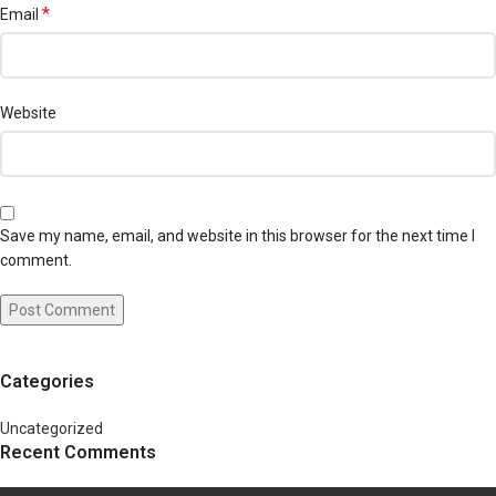
*
Email
Website
Save my name, email, and website in this browser for the next time I
comment.
Categories
Uncategorized
Recent Comments