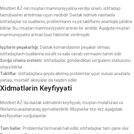
Mostbet AZ-nin müştəri məmnuniyyətinə verdiyi önəm, istifadəçi
təcrübəsinin artırılması üçün vacibdir. Dəstək xidməti vasitəsilə
istifadəçilər öz suallarını, problemlərini və ya təkliflərini asanlıqla çatdıra
bilirlər. Bu, müştəri məmnuniyyətini artıran bir amildir. Aşağıda müştəri
məmnuniyyətini artıran bəzi faktorlar verilmişdir:
İşçilərin peşəkarlığı:
Dəstək komandasının peşəkar olması,
istifadəçilərin suallarına sürətli və səlis cavab verməsini təmin edir.
Sorğu izləmə sistemi:
İstifadəçilər, göndərdikləri sorğuların statusunu
izləyə bilirlər.
Təkliflər:
İstifadəçilərə qeydə alınmış problemlər üçün xüsusi əvəzlərlə
yanaşı, müxtəlif aksiyalar da təqdim edilir.
Xidmətlərin Keyfiyyəti
Mostbet AZ-də dəstək xidmətinin keyfiyyəti, müştəri mulahizəsi və
fikirlərinə əsaslanaraq qiymətləndirilir. Müştərilər tez-tez aşağıdakı
keyfiyyətləri vurğulayırlar:
Tam həllər:
Problemlər birmənalı həll edilir, istifadəçilər tam qane olur.