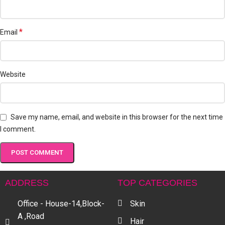
*
Email
Website
Save my name, email, and website in this browser for the next time
I comment.
ADDRESS
TOP CATEGORIES
Office - House-14,Block-
Skin
A ,Road
Hair