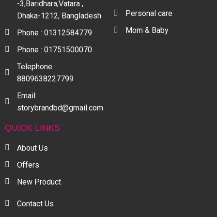
-3,Baridhara,Vatara ,
Personal care
Dhaka-1212, Bangladesh
Mom & Baby
Phone : 01312584779
Phone : 01751500070
Telephone :
8809638227799
Email :
storybrandbd@gmail.com
QUICK LINKS
About Us
Offers
New Product
Contact Us