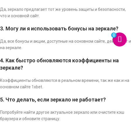
Да, зеркало предлагает тот же уровень защиты и безопасности,
что и основной сайт.
3. Могу ли я использовать бонусы на зеркале?
0
Да, все бонусы и акции, доступные на основном сайте, действуют и
на зеркале.
4. Как быстро обновляются коэффициенты на
зеркале?
Коэффициенты обновляются в реальном времени, так же как и на
основном сайте 1xbet.
5. Что делать, если зеркало не работает?
Попробуйте найти другое актуальное зеркало или очистите кэш
браузера и обновите страницу.