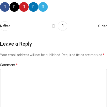
Newer
Older
Leave a Reply
*
Your email address will not be published.
Required fields are marked
*
Comment