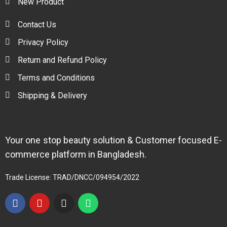
New Product
Contact Us
Privacy Policy
Return and Refund Policy
Terms and Conditions
Shipping & Delivery
Your one stop beauty solution & Customer focused E-
commerce platform in Bangladesh.
Trade License: TRAD/DNCC/094954/2022