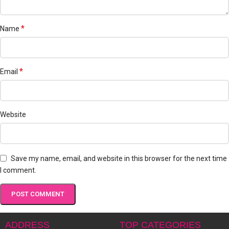
*
Name
*
Email
Website
Save my name, email, and website in this browser for the next time
I comment.
ADDRESS
TOP CATEGORIES