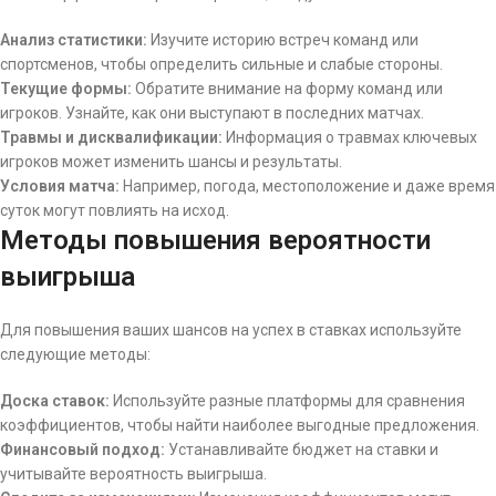
Анализ статистики:
Изучите историю встреч команд или
спортсменов, чтобы определить сильные и слабые стороны.
Текущие формы:
Обратите внимание на форму команд или
игроков. Узнайте, как они выступают в последних матчах.
Травмы и дисквалификации:
Информация о травмах ключевых
игроков может изменить шансы и результаты.
Условия матча:
Например, погода, местоположение и даже время
суток могут повлиять на исход.
Методы повышения вероятности
выигрыша
Для повышения ваших шансов на успех в ставках используйте
следующие методы:
Доска ставок:
Используйте разные платформы для сравнения
коэффициентов, чтобы найти наиболее выгодные предложения.
Финансовый подход:
Устанавливайте бюджет на ставки и
учитывайте вероятность выигрыша.