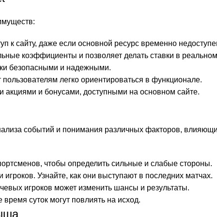
имуществ:
п к сайту, даже если основной ресурс временно недоступе
льные коэффициенты и позволяет делать ставки в реальном
вки безопасными и надежными.
 пользователям легко ориентироваться в функционале.
и акциями и бонусами, доступными на основном сайте.
нализа событий и понимания различных факторов, влияющи
портсменов, чтобы определить сильные и слабые стороны.
игроков. Узнайте, как они выступают в последних матчах.
евых игроков может изменить шансы и результаты.
время суток могут повлиять на исход.
ыша