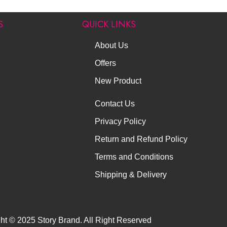
S
QUICK LINKS
About Us
Offers
New Product
Contact Us
Privacy Policy
Return and Refund Policy
Terms and Conditions
Shipping & Delivery
ht © 2025 Story Brand. All Right Reserved