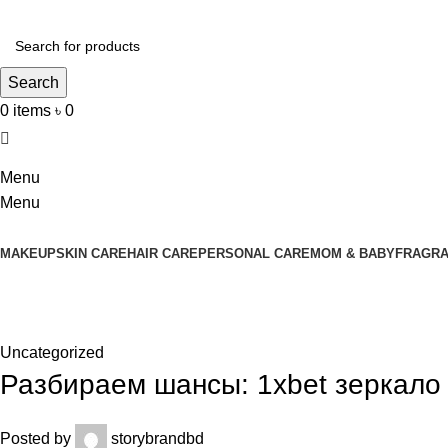
Search
0
items
৳
0
Menu
Menu
MAKEUP
SKIN CARE
HAIR CARE
PERSONAL CARE
MOM & BABY
FRAGR
Blog
Home
Uncategorized
Uncategorized
Разбираем шансы: 1xbet зеркало
Posted by
storybrandbd