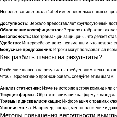
Использование зеркала 1xbet имеет несколько важных пре
Доступность:
Зеркало предоставляет круглосуточный досту
Обновление коэффициентов:
Зеркало отображает актуа
Безопасность:
Все транзакции защищены, что делает ста
Удобство:
Интерфейс остается неизменным, что позволяет
Бонусные предложения:
Игроки могут пользоваться всем
Как разбить шансы на результаты?
Разбиение шансов на результаты требует внимательного а
Чтобы эффективно прогнозировать, следуйте этим шагам:
Анализ статистики:
Изучите историю встреч команд или с
Текущие формы:
Обратите внимание на форму команд или 
Травмы и дисквалификации:
Информация о травмах ключ
Условия матча:
Например, погода, местоположение и даже 
Методы повышения вероятности выигр