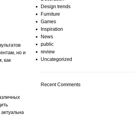
Design trends
Furniture
Games
Inspiration
News
public
зультатов
review
ентам, но и
Uncategorized
, как
Recent Comments
различных
дить
 актуальна