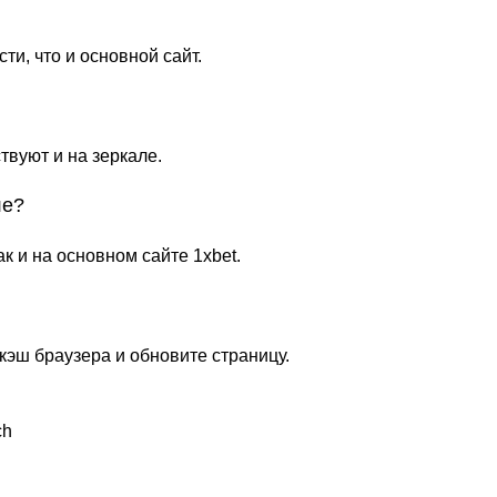
ти, что и основной сайт.
твуют и на зеркале.
ле?
 и на основном сайте 1xbet.
кэш браузера и обновите страницу.
ch