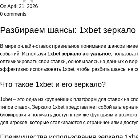
On April 21, 2026
0
comments
Разбираем шансы: 1xbet зеркало
В мире онлайн-ставок правильное понимание шансов имеет
событий. Используя
1xbet зеркало актуальное
, пользоват
оптимизировать свои ставки, основываясь на данных о вер
эффективно использовать 1xbet, чтобы разбить шансы на
Что такое 1xbet и его зеркало?
1xbet – это одна из крупнейших платформ для ставок на 
типов ставок. Зеркало 1xbet представляет собой альтерна
блокировки и получать доступ к тем же функциям и возможн
для игроков, которые сталкиваются с ограничениями доступ
Преимущества использования зеркала 1xbe