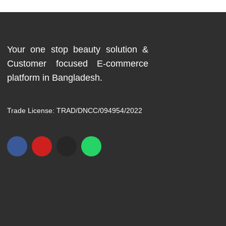
Your one stop beauty solution &
Customer focused E-commerce
platform in Bangladesh.
Trade License: TRAD/DNCC/094954/2022