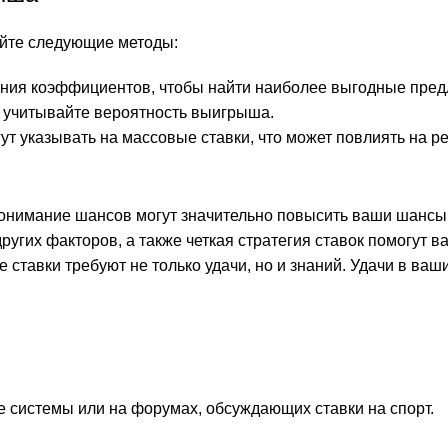
уйте следующие методы:
ния коэффициентов, чтобы найти наиболее выгодные пред
 учитывайте вероятность выигрыша.
 указывать на массовые ставки, что может повлиять на ре
онимание шансов могут значительно повысить ваши шансы 
ругих факторов, а также четкая стратегия ставок помогут 
тавки требуют не только удачи, но и знаний. Удачи в ваши
е системы или на форумах, обсуждающих ставки на спорт.