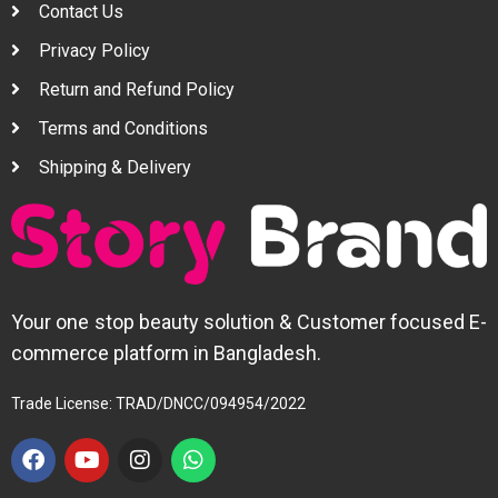
Contact Us
Privacy Policy
Return and Refund Policy
Terms and Conditions
Shipping & Delivery
Your one stop beauty solution & Customer focused E-
commerce platform in Bangladesh.
Trade License: TRAD/DNCC/094954/2022