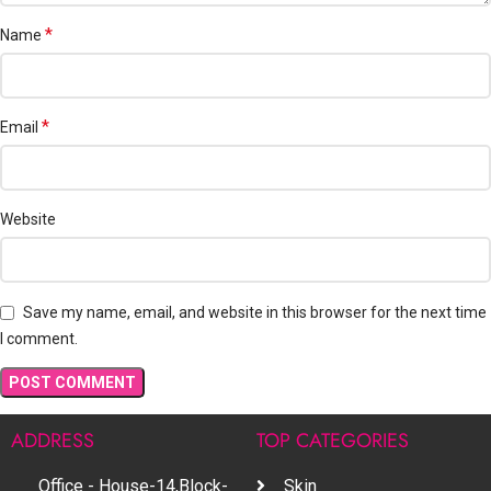
*
Name
*
Email
Website
Save my name, email, and website in this browser for the next time
I comment.
ADDRESS
TOP CATEGORIES
Office - House-14,Block-
Skin