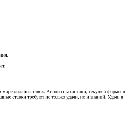
ния.
ат.
 мире онлайн-ставок. Анализ статистики, текущей формы и
шные ставки требуют не только удачи, но и знаний. Удачи в