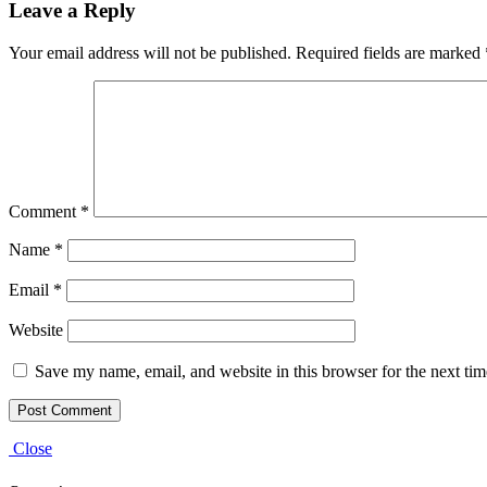
Leave a Reply
Your email address will not be published.
Required fields are marked
Comment
*
Name
*
Email
*
Website
Save my name, email, and website in this browser for the next ti
Close