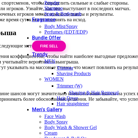
Powder
 спортсменов, чтобы определить сильные и слабые стороны.
Shampoo
и игроков. Узнайте, как они выступают в последних матчах.
Soap & Bodywash
чевых игроков может изменить шансы и результаты.
Fragrance
е время суток могут повлиять на исход.
Body Mist/Spray
рыша
Perfumes (EDT/EDP)
Bundle Offer
FIRE SELL
 следующие методы:
Trendy
ения коэффициентов, чтобы найти наиболее выгодные предложе
MEN
и учитывайте вероятность выигрыша.
 указывать на массовые ставки, что может повлиять на результ
Trimmer
Shaving Products
WOMEN
Trimmer (W)
Shaving & Hair Removal
ние шансов могут значительно повысить ваши шансы на успех в
Hair Dryer
 принимать более обоснованные решения. Не забывайте, что успе
Hair straightener
Men’s Gallery
Face Wash
Body Spray
Body Wash & Shower Gel
Cream