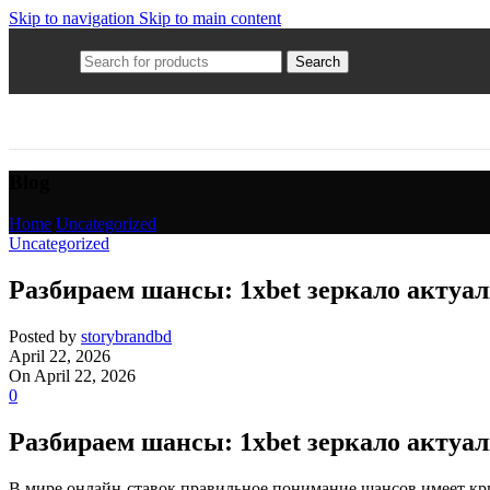
Skip to navigation
Skip to main content
Search
Blog
Home
/
Uncategorized
Uncategorized
Разбираем шансы: 1xbet зеркало актуа
Posted by
storybrandbd
April 22, 2026
On April 22, 2026
0
Разбираем шансы: 1xbet зеркало актуа
В мире онлайн-ставок правильное понимание шансов имеет кри