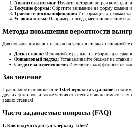
Анализ статистики:
Изучите историю встреч команд или
Текущие формы:
Обратите внимание на форму команд ил
Травмы и дисквалификации:
Информация о травмах клю
Условия матча:
Например, погода, местоположение и даж
Методы повышения вероятности выиг
Для повышения ваших шансов на успех в ставках используйте
Доска ставок:
Используйте разные платформы для сравн
Финансовый подход:
Устанавливайте бюджет на ставки 
Следите за изменениями:
Изменения коэффициентов могут
Заключение
Правильное использование
1xbet зеркало актуальное
и понима
других факторов, а также четкая стратегия ставок помогут вам
ваших ставках!
Часто задаваемые вопросы (FAQ)
1. Как получить доступ к зеркалу 1xbet?