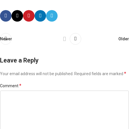
Newer
Older
Leave a Reply
*
Your email address will not be published.
Required fields are marked
*
Comment