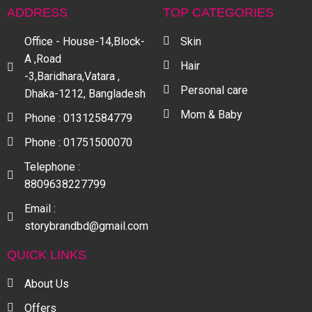
ADDRESS
TOP CATEGORIES
Office - House-14,Block-
Skin
A ,Road
Hair
-3,Baridhara,Vatara ,
Personal care
Dhaka-1212, Bangladesh
Mom & Baby
Phone : 01312584779
Phone : 01751500070
Telephone :
8809638227799
Email :
storybrandbd@gmail.com
QUICK LINKS
About Us
Offers