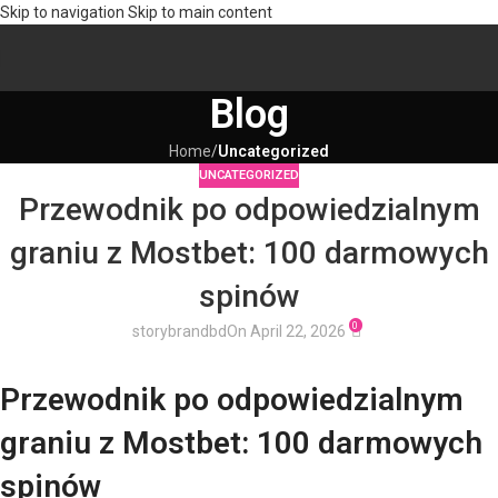
Skip to navigation
Skip to main content
Blog
Home
/
Uncategorized
UNCATEGORIZED
Przewodnik po odpowiedzialnym
graniu z Mostbet: 100 darmowych
spinów
0
storybrandbd
On April 22, 2026
Przewodnik po odpowiedzialnym
graniu z Mostbet: 100 darmowych
spinów