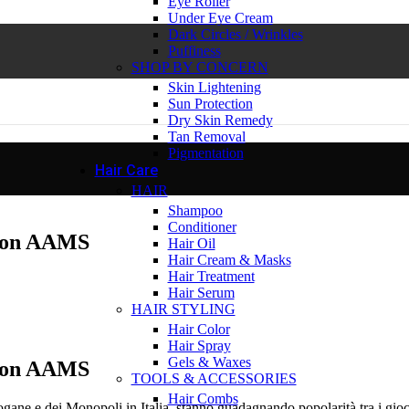
Eye Roller
Under Eye Cream
Dark Circles / Wrinkles
Puffiness
SHOP BY CONCERN
Skin Lightening
Sun Protection
Dry Skin Remedy
Tan Removal
Pigmentation
Hair Care
HAIR
Shampoo
Conditioner
 Non AAMS
Hair Oil
Hair Cream & Masks
Hair Treatment
Hair Serum
HAIR STYLING
Hair Color
Hair Spray
Gels & Waxes
 Non AAMS
TOOLS & ACCESSORIES
Hair Combs
ne e dei Monopoli in Italia, stanno guadagnando popolarità tra i giocato