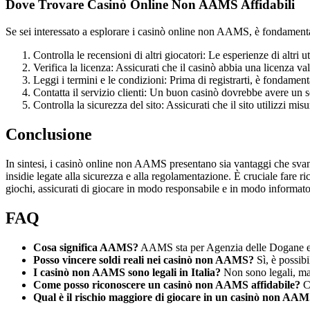
Dove Trovare Casinò Online Non AAMS Affidabili
Se sei interessato a esplorare i casinò online non AAMS, è fondamenta
Controlla le recensioni di altri giocatori: Le esperienze di altri u
Verifica la licenza: Assicurati che il casinò abbia una licenza va
Leggi i termini e le condizioni: Prima di registrarti, è fondament
Contatta il servizio clienti: Un buon casinò dovrebbe avere un serv
Controlla la sicurezza del sito: Assicurati che il sito utilizzi mis
Conclusione
In sintesi, i casinò online non AAMS presentano sia vantaggi che svant
insidie legate alla sicurezza e alla regolamentazione. È cruciale fare 
giochi, assicurati di giocare in modo responsabile e in modo informato
FAQ
Cosa significa AAMS?
AAMS sta per Agenzia delle Dogane e de
Posso vincere soldi reali nei casinò non AAMS?
Sì, è possibi
I casinò non AAMS sono legali in Italia?
Non sono legali, ma 
Come posso riconoscere un casinò non AAMS affidabile?
Co
Qual è il rischio maggiore di giocare in un casinò non AA