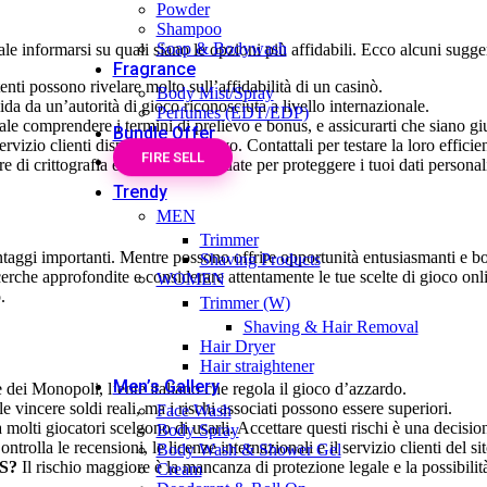
Powder
Shampoo
Soap & Bodywash
le informarsi su quali siano le opzioni più affidabili. Ecco alcuni sug
Fragrance
tenti possono rivelare molto sull’affidabilità di un casinò.
Body Mist/Spray
lida da un’autorità di gioco riconosciuta a livello internazionale.
Perfumes (EDT/EDP)
ale comprendere i termini di prelievo e bonus, e assicurarti che siano gius
Bundle Offer
izio clienti disponibile e reattivo. Contattali per testare la loro efficie
FIRE SELL
ure di crittografia e sicurezza adeguate per proteggere i tuoi dati personal
Trendy
MEN
Trimmer
aggi importanti. Mentre possono offrire opportunità entusiasmanti e bon
Shaving Products
ricerche approfondite e considerare attentamente le tue scelte di gioco o
WOMEN
.
Trimmer (W)
Shaving & Hair Removal
Hair Dryer
Hair straightener
Men’s Gallery
i Monopoli, l’ente italiano che regola il gioco d’azzardo.
le vincere soldi reali, ma i rischi associati possono essere superiori.
Face Wash
molti giocatori scelgono di usarli. Accettare questi rischi è una decisio
Body Spray
ntrolla le recensioni, le licenze internazionali e il servizio clienti del sit
Body Wash & Shower Gel
MS?
Il rischio maggiore è la mancanza di protezione legale e la possibilità
Cream