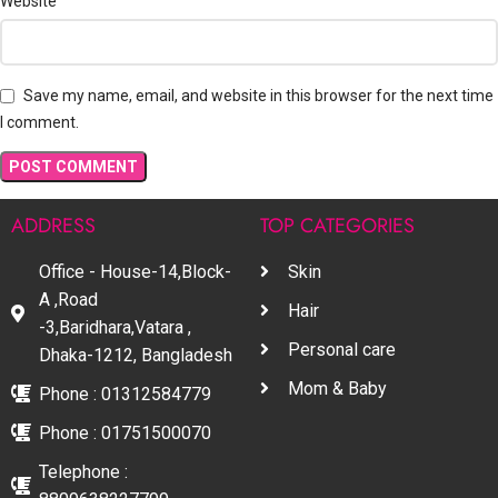
Website
Save my name, email, and website in this browser for the next time
I comment.
ADDRESS
TOP CATEGORIES
Office - House-14,Block-
Skin
A ,Road
Hair
-3,Baridhara,Vatara ,
Personal care
Dhaka-1212, Bangladesh
Mom & Baby
Phone : 01312584779
Phone : 01751500070
Telephone :