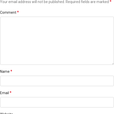
*
Your email address will not be published.
Required fields are marked
*
Comment
*
Name
*
Email