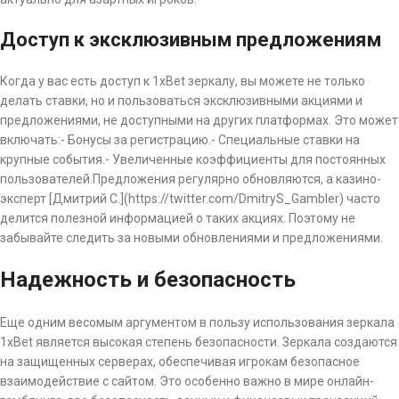
Доступ к эксклюзивным предложениям
Когда у вас есть доступ к 1xBet зеркалу, вы можете не только
делать ставки, но и пользоваться эксклюзивными акциями и
предложениями, не доступными на других платформах. Это может
включать:- Бонусы за регистрацию.- Специальные ставки на
крупные события.- Увеличенные коэффициенты для постоянных
пользователей.Предложения регулярно обновляются, а казино-
эксперт [Дмитрий С.](https://twitter.com/DmitryS_Gambler) часто
делится полезной информацией о таких акциях. Поэтому не
забывайте следить за новыми обновлениями и предложениями.
Надежность и безопасность
Еще одним весомым аргументом в пользу использования зеркала
1xBet является высокая степень безопасности. Зеркала создаются
на защищенных серверах, обеспечивая игрокам безопасное
взаимодействие с сайтом. Это особенно важно в мире онлайн-