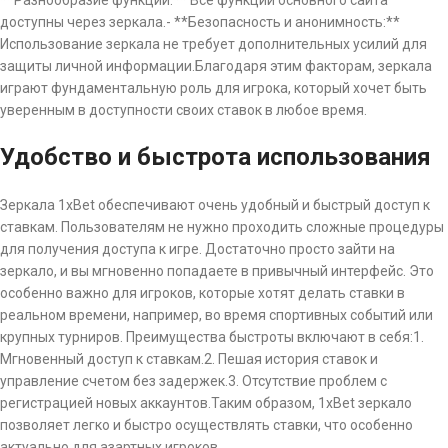
**Разнообразие функций:** Все функции основного сайта
доступны через зеркала.- **Безопасность и анонимность:**
Использование зеркала не требует дополнительных усилий для
защиты личной информации.Благодаря этим факторам, зеркала
играют фундаментальную роль для игрока, который хочет быть
уверенным в доступности своих ставок в любое время.
Удобство и быстрота использования
Зеркала 1xBet обеспечивают очень удобный и быстрый доступ к
ставкам. Пользователям не нужно проходить сложные процедуры
для получения доступа к игре. Достаточно просто зайти на
зеркало, и вы мгновенно попадаете в привычный интерфейс. Это
особенно важно для игроков, которые хотят делать ставки в
реальном времени, например, во время спортивных событий или
крупных турниров. Преимущества быстроты включают в себя:1.
Мгновенный доступ к ставкам.2. Пешая история ставок и
управление счетом без задержек.3. Отсутствие проблем с
регистрацией новых аккаунтов.Таким образом, 1xBet зеркало
позволяет легко и быстро осуществлять ставки, что особенно
актуально для азартных игроков.