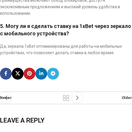
Преимущества включают обход блокировок, доступ к
эксклюзивным предложениям и высокий уровень удобства в
использовании.
5. Могу ли я сделать ставку на 1xBet через зеркало
с мобильного устройства?
Да, зеркала 1xBet оптимизированы для работы на мобильных
устройствах, что позволяет делать ставки в любое время.
Newer
Older
LEAVE A REPLY