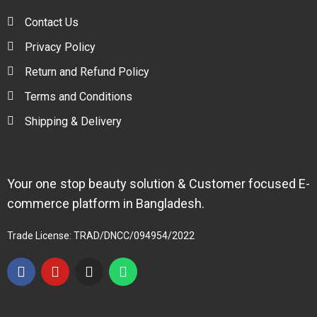
Contact Us
Privacy Policy
Return and Refund Policy
Terms and Conditions
Shipping & Delivery
Your one stop beauty solution & Customer focused E-
commerce platform in Bangladesh.
Trade License: TRAD/DNCC/094954/2022