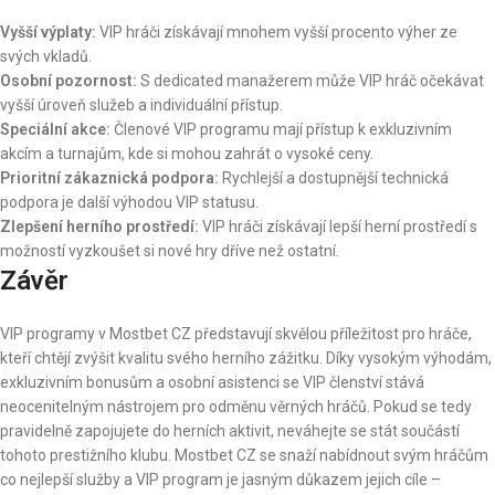
Vyšší výplaty:
VIP hráči získávají mnohem vyšší procento výher ze
svých vkladů.
Osobní pozornost:
S dedicated manažerem může VIP hráč očekávat
vyšší úroveň služeb a individuální přístup.
Speciální akce:
Členové VIP programu mají přístup k exkluzivním
akcím a turnajům, kde si mohou zahrát o vysoké ceny.
Prioritní zákaznická podpora:
Rychlejší a dostupnější technická
podpora je další výhodou VIP statusu.
Zlepšení herního prostředí:
VIP hráči získávají lepší herní prostředí s
možností vyzkoušet si nové hry dříve než ostatní.
Závěr
VIP programy v Mostbet CZ představují skvělou příležitost pro hráče,
kteří chtějí zvýšit kvalitu svého herního zážitku. Díky vysokým výhodám,
exkluzivním bonusům a osobní asistenci se VIP členství stává
neocenitelným nástrojem pro odměnu věrných hráčů. Pokud se tedy
pravidelně zapojujete do herních aktivit, neváhejte se stát součástí
tohoto prestižního klubu. Mostbet CZ se snaží nabídnout svým hráčům
co nejlepší služby a VIP program je jasným důkazem jejich cíle –