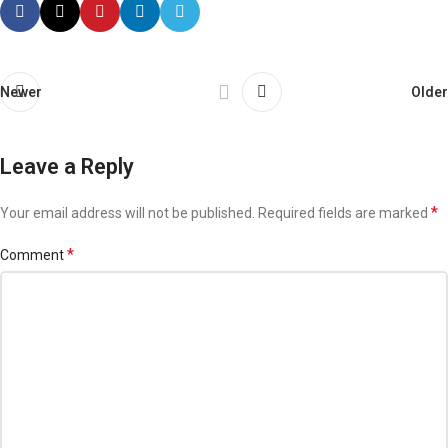
Newer
Older
Leave a Reply
*
Your email address will not be published.
Required fields are marked
*
Comment