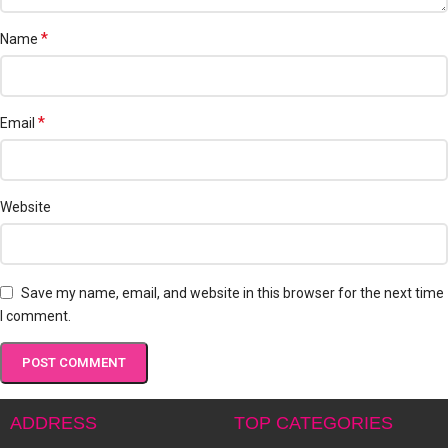
*
Name
*
Email
Website
Save my name, email, and website in this browser for the next time
I comment.
ADDRESS
TOP CATEGORIES