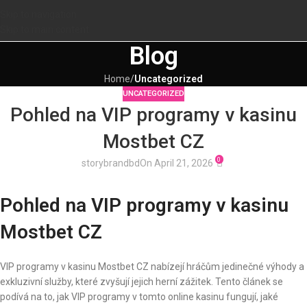
Skip to navigation
Skip to main content
Blog
Home
/
Uncategorized
UNCATEGORIZED
Pohled na VIP programy v kasinu
Mostbet CZ
0
storybrandbd
On April 21, 2026
Pohled na VIP programy v kasinu
Mostbet CZ
VIP programy v kasinu Mostbet CZ nabízejí hráčům jedinečné výhody a
exkluzivní služby, které zvyšují jejich herní zážitek. Tento článek se
podívá na to, jak VIP programy v tomto online kasinu fungují, jaké