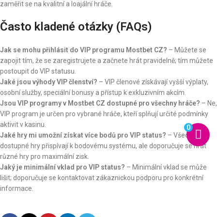
zaměřit se na kvalitní a loajální hráče.
Často kladené otázky (FAQs)
Jak se mohu přihlásit do VIP programu Mostbet CZ?
– Můžete se
zapojit tím, že se zaregistrujete a začnete hrát pravidelně; tím můžete
postoupit do VIP statusu.
Jaké jsou výhody VIP členství?
– VIP členové získávají vyšší výplaty,
osobní služby, speciální bonusy a přístup k exkluzivním akcím.
Jsou VIP programy v Mostbet CZ dostupné pro všechny hráče?
– Ne,
VIP program je určen pro vybrané hráče, kteří splňují určité podmínky
aktivit v kasinu.
0
Jaké hry mi umožní získat více bodů pro VIP status?
– Všechny
dostupné hry přispívají k bodovému systému, ale doporučuje se hrát
různé hry pro maximální zisk.
Jaký je minimální vklad pro VIP status?
– Minimální vklad se může
lišit; doporučuje se kontaktovat zákaznickou podporu pro konkrétní
informace.