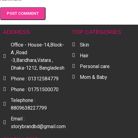
ADDRESS
TOP CATEGORIES
Office - House-14,Block-
Skin
A ,Road
Hair
-3,Baridhara,Vatara ,
Personal care
Dhaka-1212, Bangladesh
Mom & Baby
Phone : 01312584779
Phone : 01751500070
Telephone :
8809638227799
Email :
storybrandbd@gmail.com