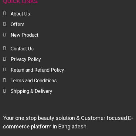
QUICK LINKS
About Us
Offers
New Product
Contact Us
Privacy Policy
Return and Refund Policy
Terms and Conditions
Shipping & Delivery
Your one stop beauty solution & Customer focused E-
commerce platform in Bangladesh.