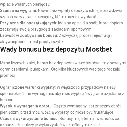
wpłacie własnych pieniędzy.
Szansa na wygrane:
Nawet bez wpłaty depozytu istnieje prawdziwa
szansa na wygranie pieniędzy, które możesz wypłacić.
Przyjazne dla początkujących:
Idealna opcja dla osób, które dopiero
zaczynają swoją przygodę z zakładami sportowymi.
Łatwość w zdobywaniu bonusu:
Zazwyczaj proces rejestracji i
aktywacji bonusu jest prosty i szybki.
Wady bonusu bez depozytu Mostbet
Mimo licznych zalet, bonus bez depozytu wiąże się również z pewnymi
ograniczeniami i pułapkami. Oto kilka kluczowych wad tego rodzaju
promocji:
Ograniczone warunki wypłaty:
W większości przypadków należy
spełnić określone wymagania, aby móc wypłacić wygrane uzyskane z
bonusu.
Wysokie wymagania obrotu:
Często wymagany jest znaczny obrót
pieniędzmi przed możliwością wypłaty, co może być frustrujące.
Czas na wykorzystanie bonusu:
Bonusy mają termin ważności, co
oznacza, że należy je wykorzystać w określonym czasie.