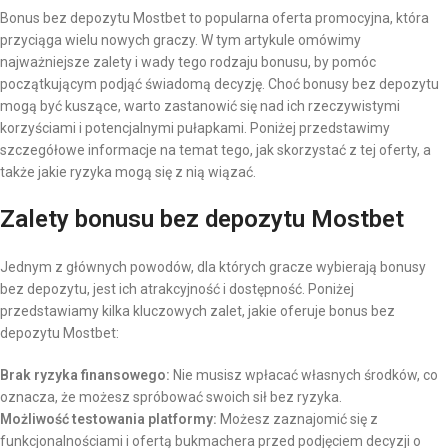
Bonus bez depozytu Mostbet to popularna oferta promocyjna, która
przyciąga wielu nowych graczy. W tym artykule omówimy
najważniejsze zalety i wady tego rodzaju bonusu, by pomóc
początkującym podjąć świadomą decyzję. Choć bonusy bez depozytu
mogą być kuszące, warto zastanowić się nad ich rzeczywistymi
korzyściami i potencjalnymi pułapkami. Poniżej przedstawimy
szczegółowe informacje na temat tego, jak skorzystać z tej oferty, a
także jakie ryzyka mogą się z nią wiązać.
Zalety bonusu bez depozytu Mostbet
Jednym z głównych powodów, dla których gracze wybierają bonusy
bez depozytu, jest ich atrakcyjność i dostępność. Poniżej
przedstawiamy kilka kluczowych zalet, jakie oferuje bonus bez
depozytu Mostbet:
Brak ryzyka finansowego:
Nie musisz wpłacać własnych środków, co
oznacza, że możesz spróbować swoich sił bez ryzyka.
Możliwość testowania platformy:
Możesz zaznajomić się z
funkcjonalnościami i ofertą bukmachera przed podjęciem decyzji o