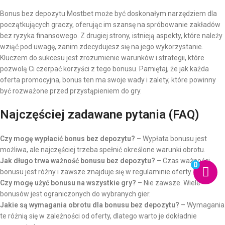
Bonus bez depozytu Mostbet może być doskonałym narzędziem dla
początkujących graczy, oferując im szansę na spróbowanie zakładów
bez ryzyka finansowego. Z drugiej strony, istnieją aspekty, które należy
wziąć pod uwagę, zanim zdecydujesz się na jego wykorzystanie.
Kluczem do sukcesu jest zrozumienie warunków i strategii, które
pozwolą Ci czerpać korzyści z tego bonusu. Pamiętaj, że jak każda
oferta promocyjna, bonus ten ma swoje wady i zalety, które powinny
być rozważone przed przystąpieniem do gry.
Najczęściej zadawane pytania (FAQ)
Czy mogę wypłacić bonus bez depozytu?
– Wypłata bonusu jest
możliwa, ale najczęściej trzeba spełnić określone warunki obrotu.
Jak długo trwa ważność bonusu bez depozytu?
– Czas ważności
0
bonusu jest różny i zawsze znajduje się w regulaminie oferty.
Czy mogę użyć bonusu na wszystkie gry?
– Nie zawsze. Wiele
bonusów jest ograniczonych do wybranych gier.
Jakie są wymagania obrotu dla bonusu bez depozytu?
– Wymagania
te różnią się w zależności od oferty, dlatego warto je dokładnie