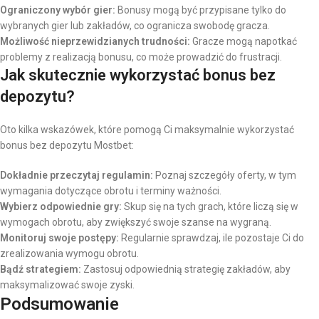
Ograniczony wybór gier:
Bonusy mogą być przypisane tylko do
wybranych gier lub zakładów, co ogranicza swobodę gracza.
Możliwość nieprzewidzianych trudności:
Gracze mogą napotkać
problemy z realizacją bonusu, co może prowadzić do frustracji.
Jak skutecznie wykorzystać bonus bez
depozytu?
Oto kilka wskazówek, które pomogą Ci maksymalnie wykorzystać
bonus bez depozytu Mostbet:
Dokładnie przeczytaj regulamin:
Poznaj szczegóły oferty, w tym
wymagania dotyczące obrotu i terminy ważności.
Wybierz odpowiednie gry:
Skup się na tych grach, które liczą się w
wymogach obrotu, aby zwiększyć swoje szanse na wygraną.
Monitoruj swoje postępy:
Regularnie sprawdzaj, ile pozostaje Ci do
zrealizowania wymogu obrotu.
Bądź strategiem:
Zastosuj odpowiednią strategię zakładów, aby
maksymalizować swoje zyski.
Podsumowanie