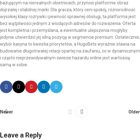
bazującym na nierealnych obietnicach, przynosi platformie obraz
dojrzałej i stabilnej marki. Dla gracza, który ceni spokój, różnorodność
wysokiej klasy rozrywki i pewność sprawnej obsługi, ta platforma jest
bez wątpliwości jednym z wiodących adresów do rozważenia. Oferta
jest kompletna i przemyślana, a ewentualne ulepszenia mogłyby
jedynie utwierdzić jej silną pozycję w segmencie premium. Ostatecznie,
wybór kasyna to kwestia priorytetów, a HugoBets wyraźnie stawia na
budowanie długotrwałej relacji opartej na zaufaniu, co w dynamicznym
i często nieprzewidywalnym świecie hazardu online jest wartością
samą w sobie.
Newer
Older
Leave a Reply