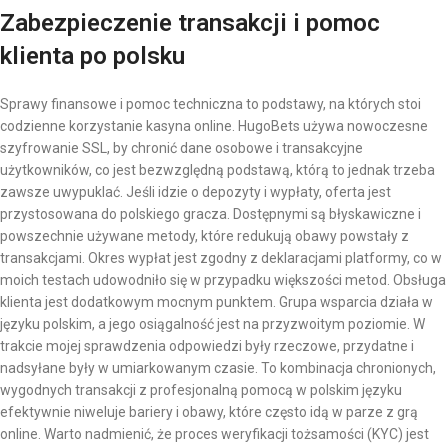
Zabezpieczenie transakcji i pomoc
klienta po polsku
Sprawy finansowe i pomoc techniczna to podstawy, na których stoi
codzienne korzystanie kasyna online. HugoBets używa nowoczesne
szyfrowanie SSL, by chronić dane osobowe i transakcyjne
użytkowników, co jest bezwzględną podstawą, którą to jednak trzeba
zawsze uwypuklać. Jeśli idzie o depozyty i wypłaty, oferta jest
przystosowana do polskiego gracza. Dostępnymi są błyskawiczne i
powszechnie używane metody, które redukują obawy powstały z
transakcjami. Okres wypłat jest zgodny z deklaracjami platformy, co w
moich testach udowodniło się w przypadku większości metod. Obsługa
klienta jest dodatkowym mocnym punktem. Grupa wsparcia działa w
języku polskim, a jego osiągalność jest na przyzwoitym poziomie. W
trakcie mojej sprawdzenia odpowiedzi były rzeczowe, przydatne i
nadsyłane były w umiarkowanym czasie. To kombinacja chronionych,
wygodnych transakcji z profesjonalną pomocą w polskim języku
efektywnie niweluje bariery i obawy, które często idą w parze z grą
online. Warto nadmienić, że proces weryfikacji tożsamości (KYC) jest