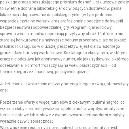
polskiego gracza poszukującego premium doznań. Jej kluczowe zalety
to świetnie dobrana biblioteka gier od wiodących dostawców, pełna
lokalizacja i dopasowanie do polskiego rynku (w tym płatności i
wsparcie), czytelne warunki oraz profesjonalne podejście do kwestii
bezpieczeństwa i odpowiedzialnej gry. Program lojalnościowy i
sprawna wersja mobilna dopełniają pozytywny obraz. Platforma nie
stara się konkurować na najwyższe bonusy procentowe, ale na jakość i
stabilność usługi, co w dłuższej perspektywie jest dla świadomego
gracza dużo bardziej wartościowe. Kształtuje to ekosystem, w którym
gracz nie odczuwa jak anonimowy numer, ale jak użytkownik, o którego
oczekiwania i komfort troszczy się na wielu płaszczyznach – od
technicznej, przez finansową, po psychologiczną.
Jeżeli chodzi o wskazanie obszary potencjalnego rozwoju, stanowiłyby
one:
Poszerzenie oferty o więcej turniejów z ciekawymi pulami nagród, co
wzmocniłoby element rywalizacji społecznościowej. Systematyczne
turnieje slotowe lub stołowe z dynamicznymi liderboardami mogłyby
wyraźnie ożywić społeczność.
Wprowadzenie regularnych, oryginalnych promocji tematycznych