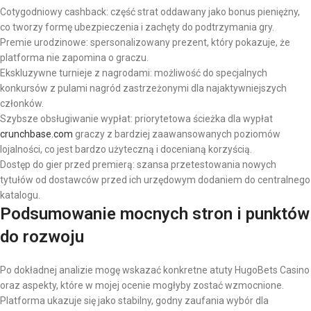
Cotygodniowy cashback: część strat oddawany jako bonus pieniężny,
co tworzy formę ubezpieczenia i zachęty do podtrzymania gry.
Premie urodzinowe: spersonalizowany prezent, który pokazuje, że
platforma nie zapomina o graczu.
Ekskluzywne turnieje z nagrodami: możliwość do specjalnych
konkursów z pulami nagród zastrzeżonymi dla najaktywniejszych
członków.
Szybsze obsługiwanie wypłat: priorytetowa ścieżka dla wypłat
crunchbase.com
graczy z bardziej zaawansowanych poziomów
lojalności, co jest bardzo użyteczną i docenianą korzyścią.
Dostęp do gier przed premierą: szansa przetestowania nowych
tytułów od dostawców przed ich urzędowym dodaniem do centralnego
katalogu.
Podsumowanie mocnych stron i punktów
do rozwoju
Po dokładnej analizie mogę wskazać konkretne atuty HugoBets Casino
oraz aspekty, które w mojej ocenie mogłyby zostać wzmocnione.
Platforma ukazuje się jako stabilny, godny zaufania wybór dla