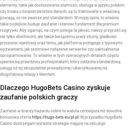
elementy, takie jak dostosowanie płatności, obsługa w języku polskim
czy troska o bezpieczeństwo danych, są tu traktowane z właściwą
powagą, co nie zawsze jest standardem. W mojej opinii, to właśnie
takie podejście buduje zaufanie i stanowi fundament dla premium
rozgrywki. Aby ogarnąć, na czym polega ta jakość, należy przyjrzeć się
nie tylko obietnicom, ale także bieżącemu pracy strony, gładkości
procesów rejestracji oraz temu, jak platforma postępuje z typowymi
wyzwaniami, jak sezonowe natężenie serwerów czy uaktualnienia
oprogramowania. To właśnie w tych operacyjnych detalach często
ujawnia się prawdziwy profesjonalizm, który oddziela standardową
usługę od tej skrupulatnie prowadzonej i ukierunkowanej na
długofalową relację z klientem.
Dlaczego HugoBets Casino zyskuje
zaufanie polskich graczy
Zaufanie w branży hazardu online to waluta cenniejsza niż dowolna
bonusowa oferta
https://hugo-bets.eu/pl-pl
. W przypadku HugoBets
Casino dostrzegam wyraźne strategie mające na celu jego