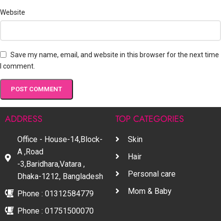
Website
Save my name, email, and website in this browser for the next time
I comment.
ADDRESS
TOP CATEGORIES
Office - House-14,Block-
Skin
A ,Road
Hair
-3,Baridhara,Vatara ,
Personal care
Dhaka-1212, Bangladesh
Mom & Baby
Phone : 01312584779
Phone : 01751500070