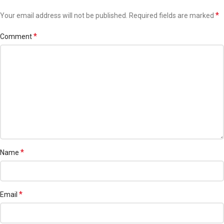
*
Your email address will not be published.
Required fields are marked
*
Comment
*
Name
*
Email