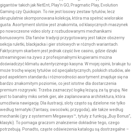
gigantów takich jak NetEnt, Play’n GO, Pragmatic Play, Evolution
Gaming czy Quickspin. To nie jest losowy zestaw tytułów, lecz
skrupulatnie skomponowana kolekcja, która ma spełnić wielorakie
gusta. Asortyment slotów jest znakomita, od klasycznych maszynek
po nowoczesne video sloty z rozbudowanymi mechanikami
bonusowymi. Dla fanów tradycji przygotowany jest także obszerny
sekcja ruletki, blackjacka i gier stołowych w różnych wariantach.
Faktycznym skarbem jest jednak część live casino, gdzie dzięki
streamingowi na żywo z profesjonalnymi krupierami można
doświadczyć klimatu autentycznego kasyna. W mojej opinii, brakuje tu
może trochę więcej tytułów od specjalistycznych, polskich studiów, ale
pod aspektem standardu i różnorodności asortyment znajduje się na
bardzo znakomitym poziomie, co jest istotne dla dostarczenia
premium rozgrywki. Trzeba zaznaczyć logikę leżącą za tą grupą. Nie
jest to banalny miks setek gier, ale zaplanowana architektura, która
umożliwia nawigację. Dla ilustracji, sloty często są dzielone nie tylko
według tematyki (fantasy, owocówki, przygoda), ale także według
mechaniki (gry z systemem Megaways™, tytuły z funkcją „Buy Bonus”,
klasyki). To pomaga graczom znalezienie dokładnie tego, czego
potrzebują. Ponadto, częste odświeżenia katalogu są dostrzegalne –