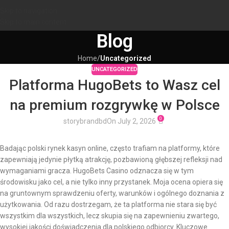
Skip to navigation
Skip to main content
Blog
Home
/
Uncategorized
UNCATEGORIZED
Platforma HugoBets to Wasz cel
na premium rozgrywkę w Polsce
0
storybrandbd
On July 2, 2026
Badając polski rynek kasyn online, często trafiam na platformy, które
zapewniają jedynie płytką atrakcję, pozbawioną głębszej refleksji nad
wymaganiami gracza. HugoBets Casino odznacza się w tym
środowisku jako cel, a nie tylko inny przystanek. Moja ocena opiera się
na gruntownym sprawdzeniu oferty, warunków i ogólnego doznania z
użytkowania. Od razu dostrzegam, że ta platforma nie stara się być
wszystkim dla wszystkich, lecz skupia się na zapewnieniu zwartego,
wysokiej jakości doświadczenia dla polskiego odbiorcy. Kluczowe