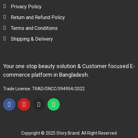
Privacy Policy
Return and Refund Policy
Terms and Conditions
Shipping & Delivery
Your one stop beauty solution & Customer focused E-
commerce platform in Bangladesh.
Trade License: TRAD/DNCC/094954/2022
Copyright © 2025 Story Brand. All Right Reserved