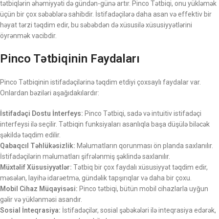
tətbiqlərin əhəmiyyəti də gündən-günə artır. Pinco Tətbiqi, onu yükləmək
üçün bir çox səbəblərə sahibdir. İstifadəçilərə daha asan və effektiv bir
həyat tərzi təqdim edir, bu səbəbdən də xüsusilə xüsusiyyətlərini
öyrənmək vacibdir.
Pinco Tətbiqinin Faydaları
Pinco Tətbiqinin istifadəçilərinə təqdim etdiyi çoxsaylı faydalar var.
Onlardan bəziləri aşağıdakılardır:
İstifadəçi Dostu İnterfeys:
Pinco Tətbiqi, sadə və intuitiv istifadəçi
interfeysi ilə seçilir. Tətbiqin funksiyaları asanlıqla başa düşülə biləcək
şəkildə təqdim edilir.
Qabaqcıl Təhlükəsizlik:
Məlumatların qorunması ön planda saxlanılır.
İstifadəçilərin məlumatları şifrələnmiş şəklində saxlanılır.
Müxtəlif Xüsusiyyətlər:
Tətbiq bir çox faydalı xüsusiyyət təqdim edir,
məsələn, layihə idarəetmə, gündəlik tapşırıqlar və daha bir çoxu.
Mobil Cihaz Müqayisəsi:
Pinco tətbiqi, bütün mobil cihazlarla uyğun
gəlir və yüklənməsi asandır.
Sosial İnteqrasiya:
İstifadəçilər, sosial şəbəkələri ilə inteqrasiya edərək,