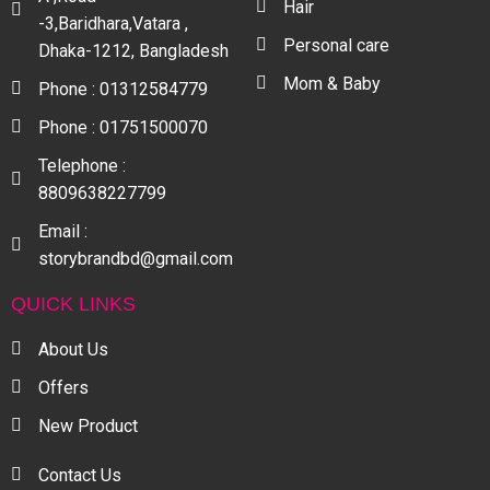
Hair
-3,Baridhara,Vatara ,
Personal care
Dhaka-1212, Bangladesh
Mom & Baby
Phone : 01312584779
Phone : 01751500070
Telephone :
8809638227799
Email :
storybrandbd@gmail.com
QUICK LINKS
About Us
Offers
New Product
Contact Us