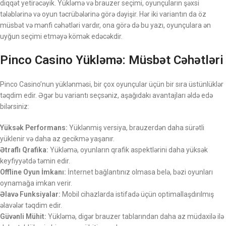
diqqət yetirəcəyik. Yükləmə və brauzer seçimi, oyunçuların şəxsi
tələblərinə və oyun təcrübələrinə görə dəyişir. Hər iki variantın da öz
müsbət və mənfi cəhətləri vardır, ona görə də bu yazı, oyunçulara ən
uyğun seçimi etməyə kömək edəcəkdir.
Pinco Casino Yükləmə: Müsbət Cəhətləri
Pinco Casino’nun yüklənməsi, bir çox oyunçular üçün bir sıra üstünlüklər
təqdim edir. Əgər bu variantı seçsəniz, aşağıdakı avantajları əldə edə
bilərsiniz:
Yüksək Performans:
Yüklənmiş versiya, brauzerdən daha sürətli
yüklenir və daha az gecikmə yaşanır.
Ətraflı Qrafika:
Yükləmə, oyunların qrafik aspektlərini daha yüksək
keyfiyyətdə təmin edir.
Offline Oyun İmkanı:
İnternet bağlantınız olmasa belə, bəzi oyunları
oynamağa imkan verir.
Əlavə Funksiyalar:
Mobil cihazlarda istifadə üçün optimallaşdırılmış
əlavələr təqdim edir.
Güvənli Mühit:
Yükləmə, digər brauzer tablarından daha az müdaxilə ilə