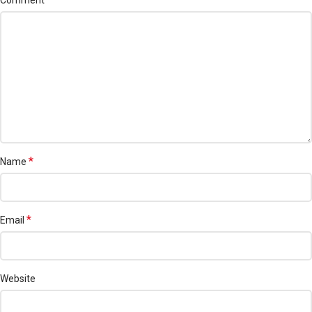
Comment
*
Name
*
Email
Website