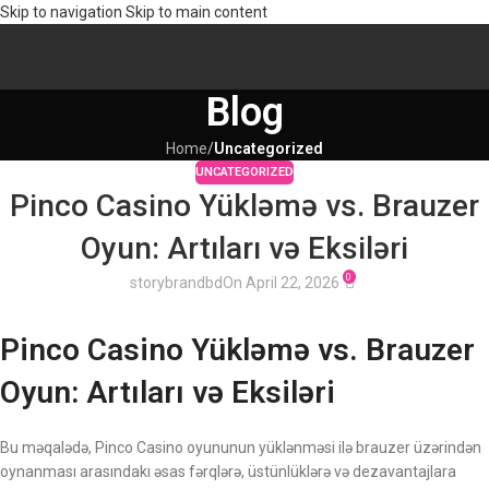
Skip to navigation
Skip to main content
Blog
Home
/
Uncategorized
UNCATEGORIZED
Pinco Casino Yükləmə vs. Brauzer
Oyun: Artıları və Eksiləri
0
storybrandbd
On April 22, 2026
Pinco Casino Yükləmə vs. Brauzer
Oyun: Artıları və Eksiləri
Bu məqalədə, Pinco Casino oyununun yüklənməsi ilə brauzer üzərindən
oynanması arasındakı əsas fərqlərə, üstünlüklərə və dezavantajlara