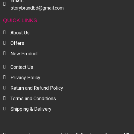
Email :
storybrandbd@gmail.com
QUICK LINKS
About Us
Offers
New Product
Contact Us
Privacy Policy
Return and Refund Policy
Terms and Conditions
Shipping & Delivery