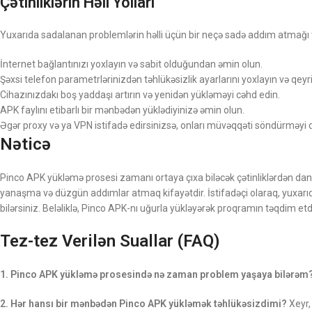
Çətinliklərin Həll Yolları
Yuxarıda sadalanan problemlərin həlli üçün bir neçə sadə addım atmağı t
İnternet bağlantınızı yoxlayın və sabit olduğundan əmin olun.
Şəxsi telefon parametrlərinizdən təhlükəsizlik ayarlarını yoxlayın və qe
Cihazınızdakı boş yaddaşı artırın və yenidən yükləməyi cəhd edin.
APK faylını etibarlı bir mənbədən yüklədiyinizə əmin olun.
Əgər proxy və ya VPN istifadə edirsinizsə, onları müvəqqəti söndürməyi
Nəticə
Pinco APK yükləmə prosesi zamanı ortaya çıxa biləcək çətinliklərdən dan
yanaşma və düzgün addımlar atmaq kifayətdir. İstifadəçi olaraq, yuxarı
bilərsiniz. Beləliklə, Pinco APK-nı uğurla yükləyərək proqramın təqdim etd
Tez-tez Verilən Suallar (FAQ)
1. Pinco APK yükləmə prosesində nə zaman problem yaşaya bilərəm
2. Hər hansı bir mənbədən Pinco APK yükləmək təhlükəsizdimi?
Xeyr,