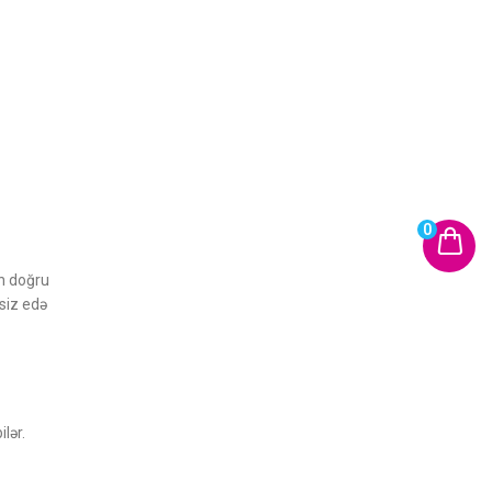
0
ün doğru
siz edə
lər.