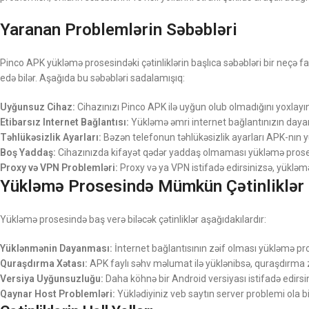
Yaranan Problemlərin Səbəbləri
Pinco APK yükləmə prosesindəki çətinliklərin başlıca səbəbləri bir neçə 
edə bilər. Aşağıda bu səbəbləri sadalamışıq:
Uyğunsuz Cihaz:
Cihazınızı Pinco APK ilə uyğun olub olmadığını yoxlayın
Etibarsız Internet Bağlantısı:
Yükləmə əmri internet bağlantınızın dayanıq
Təhlükəsizlik Ayarları:
Bəzən telefonun təhlükəsizlik ayarları APK-nın yü
Boş Yaddaş:
Cihazınızda kifayət qədər yaddaş olmaması yükləmə proses
Proxy və VPN Problemləri:
Proxy və ya VPN istifadə edirsinizsə, yükləmə 
Yükləmə Prosesində Mümkün Çətinliklər
Yükləmə prosesində baş verə biləcək çətinliklər aşağıdakılardır:
Yüklənmənin Dayanması:
İnternet bağlantısının zəif olması yükləmə pro
Quraşdırma Xətası:
APK faylı səhv məlumat ilə yüklənibsə, quraşdırma z
Versiya Uyğunsuzluğu:
Daha köhnə bir Android versiyası istifadə edirsin
Qaynar Host Problemləri:
Yüklədiyiniz veb saytın server problemi ola bi