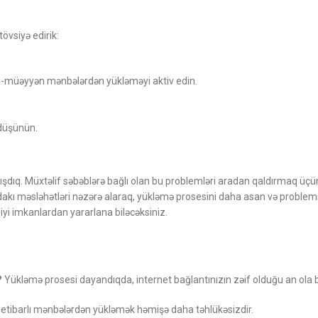
övsiyə edirik:
yri-müəyyən mənbələrdən yükləməyi aktiv edin.
 düşünün.
ışdıq. Müxtəlif səbəblərə bağlı olan bu problemləri aradan qaldırmaq üç
dakı məsləhətləri nəzərə alaraq, yükləmə prosesini daha asan və problem
iyi imkanlardan yararlana biləcəksiniz.
?
Yükləmə prosesi dayandıqda, internet bağlantınızın zəif olduğu an ola bi
 etibarlı mənbələrdən yükləmək həmişə daha təhlükəsizdir.