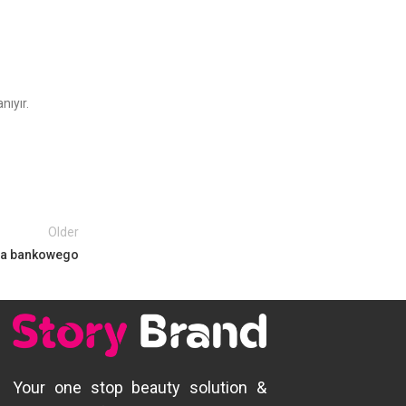
nıyır.
Older
nta bankowego
Your one stop beauty solution &