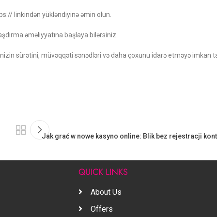
tps:// linkindən yükləndiyinə əmin olun.
aşdırma əməliyyatına başlaya bilərsiniz.
izin sürətini, müvəqqəti sənədləri və daha çoxunu idarə etməyə imkan ta
Jak grać w nowe kasyno online: Blik bez rejestracji ko
S
QUICK LINKS
About Us
Offers