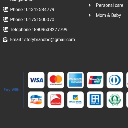
Personal care
Phone : 01312584779
Mom & Baby
Phone : 01751500070
Telephone : 8809638227799
Email : storybrandbd@gmail.com