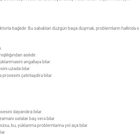
faktorla bağlıdır. Bu səbəbləri düzgün başa düşmək, problemlərin həllində
.
lılığından asılıdır.
klənməsini əngəlləyə bilər.
ini uzada bilər.
prosesini çətinləşdirə bilər.
sesini dayandıra bilər.
amanı xətalar baş verə bilər.
izsə, bu, yüklənmə problemlərinə yol aça bilər.
lər.