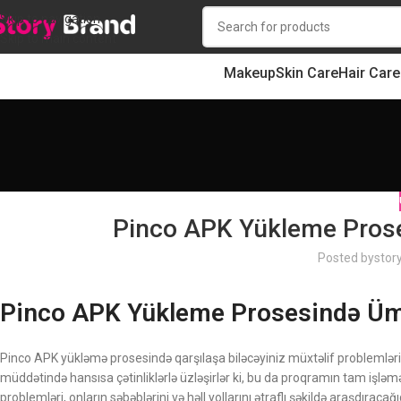
Skip to navigation
Skip to main content
Makeup
Skin Care
Hair Care
Pinco APK Yükleme Prose
Posted by
stor
Pinco APK Yükleme Prosesində Ümu
Pinco APK yükləmə prosesində qarşılaşa biləcəyiniz müxtəlif problemlər
müddətində hansısa çətinliklərlə üzləşirlər ki, bu da proqramın tam işlə
problemləri, onların səbəblərini və həll yollarını ətraflı şəkildə araşdırac