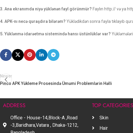
3. Ana ekranımda niyə yüklənən fayl görünmür?
Faylın http:// və ya ht
4. APK-nı necə quraşdıra bilərəm?
Yüklədikdən sonra fayla tıklayıb qur
5. Yüklənmə idarəetmə sistemində hansı üstünlüklər var?
Yükləmələrin
Newer
Pinco APK Yükleme Prosesində Ümumi Problemlərin Həlli
ADDRESS
TOP CATEGORIE
Office - House-14,Block-A ,Road
Skin
-3,Baridhara,Vatara , Dhaka-1212,
Hair
Bangladesh