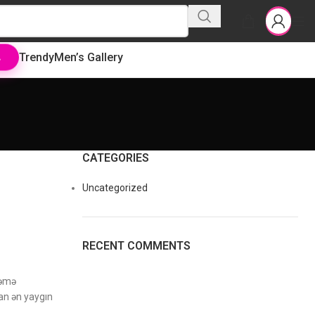
Trendy
Men’s Gallery
L
CATEGORIES
Uncategorized
RECENT COMMENTS
ləmə
nan ən yaygın