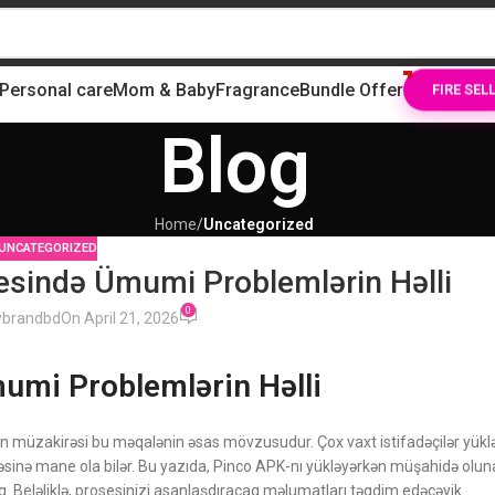
Personal care
Mom & Baby
Fragrance
Bundle Offer
FIRE SEL
Blog
Home
/
Uncategorized
UNCATEGORIZED
sində Ümumi Problemlərin Həlli
0
ybrandbd
On April 21, 2026
mi Problemlərin Həlli
in müzakirəsi bu məqalənin əsas mövzusudur. Çox vaxt istifadəçilər yük
məsinə mane ola bilər. Bu yazıda, Pinco APK-nı yükləyərkən müşahidə olu
ağıq. Beləliklə, prosesinizi asanlaşdıracaq məlumatları təqdim edəcəyik.