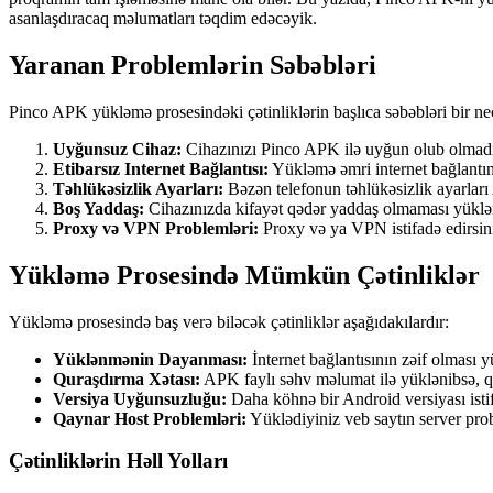
asanlaşdıracaq məlumatları təqdim edəcəyik.
Yaranan Problemlərin Səbəbləri
Pinco APK yükləmə prosesindəki çətinliklərin başlıca səbəbləri bir ne
Uyğunsuz Cihaz:
Cihazınızı Pinco APK ilə uyğun olub olmadı
Etibarsız Internet Bağlantısı:
Yükləmə əmri internet bağlantını
Təhlükəsizlik Ayarları:
Bəzən telefonun təhlükəsizlik ayarları
Boş Yaddaş:
Cihazınızda kifayət qədər yaddaş olmaması yükləm
Proxy və VPN Problemləri:
Proxy və ya VPN istifadə edirsiniz
Yükləmə Prosesində Mümkün Çətinliklər
Yükləmə prosesində baş verə biləcək çətinliklər aşağıdakılardır:
Yüklənmənin Dayanması:
İnternet bağlantısının zəif olması y
Quraşdırma Xətası:
APK faylı səhv məlumat ilə yüklənibsə, qu
Versiya Uyğunsuzluğu:
Daha köhnə bir Android versiyası istif
Qaynar Host Problemləri:
Yüklədiyiniz veb saytın server prob
Çətinliklərin Həll Yolları