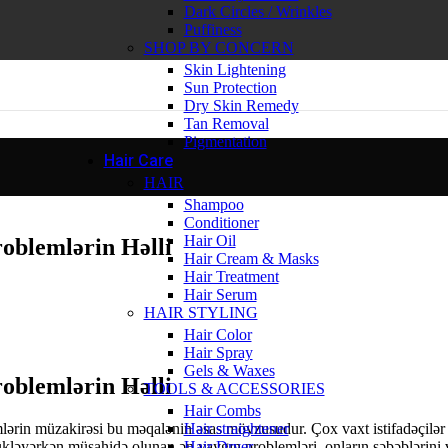
Dark Circles / Wrinkles
Puffiness
SHOP BY CONCERN
Skin Lightening
Sun Protection
Dry Skin Remedy
Tan Removal
Pigmentation
Hair Care
HAIR
Shampoo
Conditioner
Hair Oil
blemlərin Həlli
Hair Cream & Masks
Hair Treatment
Hair Serum
HAIR STYLING
Hair Color
Hair Spray
Gels & Waxes
blemlərin Həlli
TOOLS & ACCESSORIES
Hair Combs
Hair straightener
ərin müzakirəsi bu məqalənin əsas mövzusudur. Çox vaxt istifadəçilər y
Hair Dryer
əyərkən müşahidə olunan ən yaygın problemləri, onların səbəblərini və hə