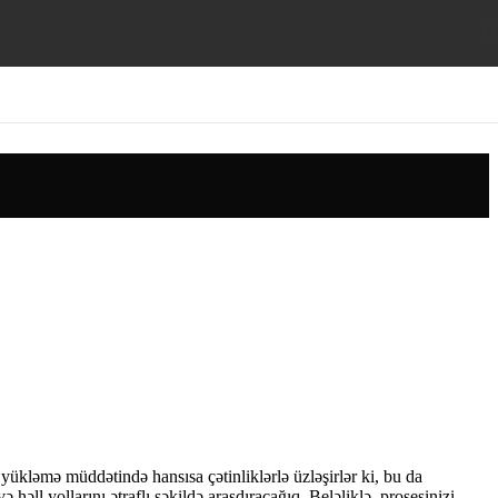
ükləmə müddətində hansısa çətinliklərlə üzləşirlər ki, bu da
ll yollarını ətraflı şəkildə araşdıracağıq. Beləliklə, prosesinizi