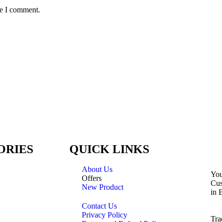
me I comment.
ORIES
QUICK LINKS
About Us
You
Offers
Cus
New Product
in 
Contact Us
Privacy Policy
Tra