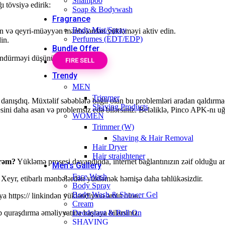
Shampoo
 tövsiyə edirik:
Soap & Bodywash
Fragrance
Body Mist/Spray
ayın və qeyri-müəyyən mənbələrdən yükləməyi aktiv edin.
Perfumes (EDT/EDP)
in.
Bundle Offer
söndürməyi düşünün.
FIRE SELL
Trendy
MEN
Trimmer
 danışdıq. Müxtəlif səbəblərə bağlı olan bu problemləri aradan qaldır
Shaving Products
sesini daha asan və problemsiz edə bilərsiniz. Beləliklə, Pinco APK-nı 
WOMEN
Trimmer (W)
Shaving & Hair Removal
Hair Dryer
Hair straightener
ərəm?
Yükləmə prosesi dayandıqda, internet bağlantınızın zəif olduğu an 
Men’s Gallery
Face Wash
Xeyr, etibarlı mənbələrdən yükləmək həmişə daha təhlükəsizdir.
Body Spray
Body Wash & Shower Gel
 ya https:// linkindən yükləndiyinə əmin olun.
Cream
 quraşdırma əməliyyatına başlaya bilərsiniz.
Deodorant & Roll On
SHAVING