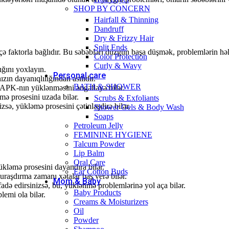
SHOP BY CONCERN
Hairfall & Thinning
Dandruff
Dry & Frizzy Hair
Split Ends
çə faktorla bağlıdır. Bu səbəbləri düzgün başa düşmək, problemlərin həl
Color Protection
Curly & Wavy
ğını yoxlayın.
Personal care
zın dayanıqlılığından asılıdır.
BATH & SHOWER
 APK-nın yüklənməsini əngəlləyə bilər.
ə prosesini uzada bilər.
Scrubs & Exfoliants
sə, yükləmə prosesini çətinləşdirə bilər.
Shower Gels & Body Wash
Soaps
Petroleum Jelly
FEMININE HYGIENE
Talcum Powder
Lip Balm
Oral Care
ükləmə prosesini dayandıra bilər.
Ear Cotton Buds
raşdırma zamanı xətalar baş verə bilər.
Mom & Baby
adə edirsinizsə, bu, yüklənmə problemlərinə yol aça bilər.
Baby Products
lemi ola bilər.
Creams & Moisturizers
Oil
Powder