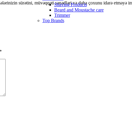
ərinizin sürətini, müvəqqəti sənədləri və daha çoxunu idarə etməyə im
Shaving Products
Beard and Moustache care
Trimmer
Top Brands
*