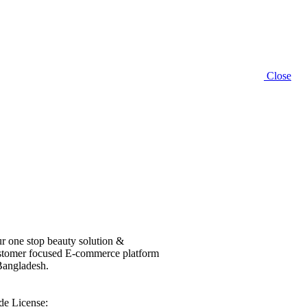
Close
r one stop beauty solution &
tomer focused E-commerce platform
Bangladesh.
de License: