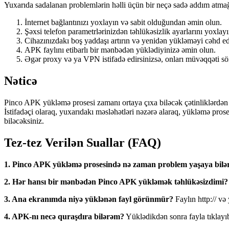
Yuxarıda sadalanan problemlərin həlli üçün bir neçə sadə addım atmağı
İnternet bağlantınızı yoxlayın və sabit olduğundan əmin olun.
Şəxsi telefon parametrlərinizdən təhlükəsizlik ayarlarını yoxl
Cihazınızdakı boş yaddaşı artırın və yenidən yükləməyi cəhd ed
APK faylını etibarlı bir mənbədən yüklədiyinizə əmin olun.
Əgər proxy və ya VPN istifadə edirsinizsə, onları müvəqqəti 
Nəticə
Pinco APK yükləmə prosesi zamanı ortaya çıxa biləcək çətinliklərdən
İstifadəçi olaraq, yuxarıdakı məsləhətləri nəzərə alaraq, yükləmə pro
biləcəksiniz.
Tez-tez Verilən Suallar (FAQ)
1. Pinco APK yükləmə prosesində nə zaman problem yaşaya bil
2. Hər hansı bir mənbədən Pinco APK yükləmək təhlükəsizdimi?
3. Ana ekranımda niyə yüklənən fayl görünmür?
Faylın http:// və
4. APK-nı necə quraşdıra bilərəm?
Yüklədikdən sonra fayla tıklayıb