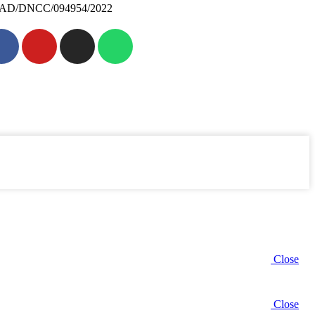
AD/DNCC/094954/2022
Close
Close