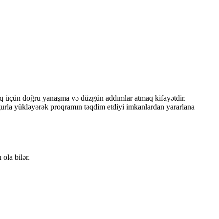
maq üçün doğru yanaşma və düzgün addımlar atmaq kifayətdir.
uğurla yükləyərək proqramın təqdim etdiyi imkanlardan yararlana
ola bilər.