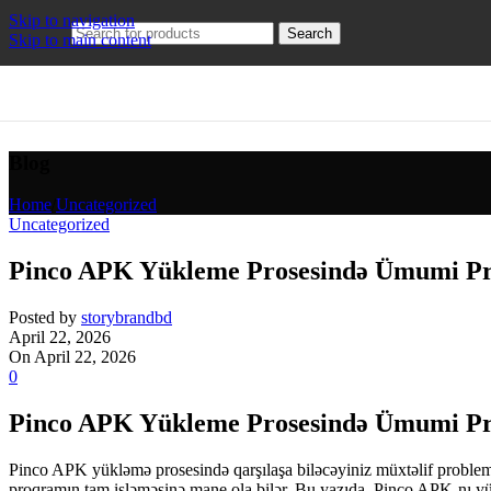
Skip to navigation
Search
Skip to main content
Blog
Home
/
Uncategorized
Uncategorized
Pinco APK Yükleme Prosesində Ümumi Pro
Posted by
storybrandbd
April 22, 2026
On April 22, 2026
0
Pinco APK Yükleme Prosesində Ümumi Pro
Pinco APK yükləmə prosesində qarşılaşa biləcəyiniz müxtəlif probleml
proqramın tam işləməsinə mane ola bilər. Bu yazıda, Pinco APK-nı yükl