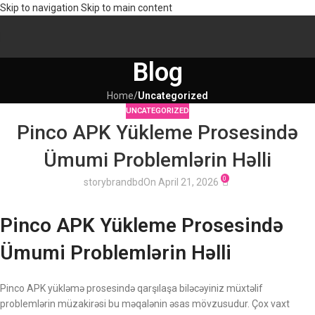
Skip to navigation
Skip to main content
Blog
Home
/
Uncategorized
UNCATEGORIZED
Pinco APK Yükleme Prosesində
Ümumi Problemlərin Həlli
0
storybrandbd
On April 21, 2026
Pinco APK Yükleme Prosesində
Ümumi Problemlərin Həlli
Pinco APK yükləmə prosesində qarşılaşa biləcəyiniz müxtəlif
problemlərin müzakirəsi bu məqalənin əsas mövzusudur. Çox vaxt