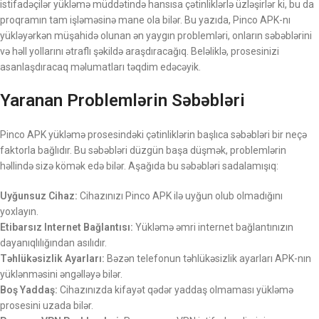
istifadəçilər yükləmə müddətində hansısa çətinliklərlə üzləşirlər ki, bu da
proqramın tam işləməsinə mane ola bilər. Bu yazıda, Pinco APK-nı
yükləyərkən müşahidə olunan ən yaygın problemləri, onların səbəblərini
və həll yollarını ətraflı şəkildə araşdıracağıq. Beləliklə, prosesinizi
asanlaşdıracaq məlumatları təqdim edəcəyik.
Yaranan Problemlərin Səbəbləri
Pinco APK yükləmə prosesindəki çətinliklərin başlıca səbəbləri bir neçə
faktorla bağlıdır. Bu səbəbləri düzgün başa düşmək, problemlərin
həllində sizə kömək edə bilər. Aşağıda bu səbəbləri sadalamışıq:
Uyğunsuz Cihaz:
Cihazınızı Pinco APK ilə uyğun olub olmadığını
yoxlayın.
Etibarsız Internet Bağlantısı:
Yükləmə əmri internet bağlantınızın
dayanıqlılığından asılıdır.
Təhlükəsizlik Ayarları:
Bəzən telefonun təhlükəsizlik ayarları APK-nın
yüklənməsini əngəlləyə bilər.
Boş Yaddaş:
Cihazınızda kifayət qədər yaddaş olmaması yükləmə
prosesini uzada bilər.