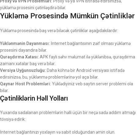
Proxy və VPN Problemləri:
Proxy və ya VPN istifadə edirsinizsə,
yükləmə prosesini çətinləşdirə bilər.
Yükləmə Prosesində Mümkün Çətinliklər
Yükləmə prosesində baş verə biləcək çətinliklər aşağıdakılardır:
Yüklənmənin Dayanması:
İnternet bağlantısının zəif olması yükləmə
prosesini dayandıra bilər.
Quraşdırma Xətası:
APK faylı səhv məlumat ilə yüklənibsə, quraşdırma
zamanı xətalar baş verə bilər.
Versiya Uyğunsuzluğu:
Daha köhnə bir Android versiyası istifadə
edirsinizsə, bu, yüklənmə problemlərinə yol aça bilər.
Qaynar Host Problemləri:
Yüklədiyiniz veb saytın server problemi ola
bilər.
Çətinliklərin Həll Yolları
Yuxarıda sadalanan problemlərin həlli üçün bir neçə sadə addım atmağı
tövsiyə edirik:
İnternet bağlantınızı yoxlayın və sabit olduğundan əmin olun.