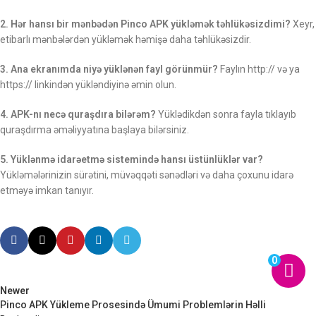
2. Hər hansı bir mənbədən Pinco APK yükləmək təhlükəsizdimi?
Xeyr,
etibarlı mənbələrdən yükləmək həmişə daha təhlükəsizdir.
3. Ana ekranımda niyə yüklənən fayl görünmür?
Faylın http:// və ya
https:// linkindən yükləndiyinə əmin olun.
4. APK-nı necə quraşdıra bilərəm?
Yüklədikdən sonra fayla tıklayıb
quraşdırma əməliyyatına başlaya bilərsiniz.
5. Yüklənmə idarəetmə sistemində hansı üstünlüklər var?
Yükləmələrinizin sürətini, müvəqqəti sənədləri və daha çoxunu idarə
etməyə imkan tanıyır.
0
Newer
Pinco APK Yükleme Prosesində Ümumi Problemlərin Həlli