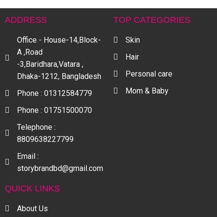
ADDRESS
TOP CATEGORIES
Office - House-14,Block-
Skin
A ,Road
Hair
-3,Baridhara,Vatara ,
Personal care
Dhaka-1212, Bangladesh
Mom & Baby
Phone : 01312584779
Phone : 01751500070
Telephone :
8809638227799
Email :
storybrandbd@gmail.com
QUICK LINKS
About Us