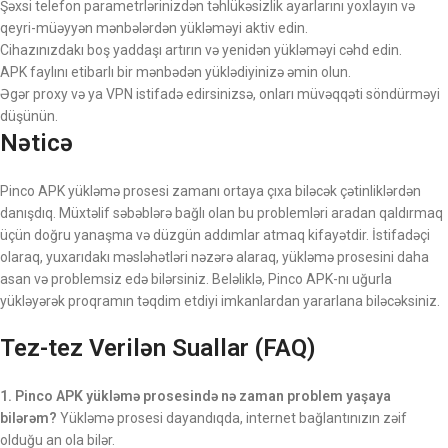
Şəxsi telefon parametrlərinizdən təhlükəsizlik ayarlarını yoxlayın və
qeyri-müəyyən mənbələrdən yükləməyi aktiv edin.
Cihazınızdakı boş yaddaşı artırın və yenidən yükləməyi cəhd edin.
APK faylını etibarlı bir mənbədən yüklədiyinizə əmin olun.
Əgər proxy və ya VPN istifadə edirsinizsə, onları müvəqqəti söndürməyi
düşünün.
Nəticə
Pinco APK yükləmə prosesi zamanı ortaya çıxa biləcək çətinliklərdən
danışdıq. Müxtəlif səbəblərə bağlı olan bu problemləri aradan qaldırmaq
üçün doğru yanaşma və düzgün addımlar atmaq kifayətdir. İstifadəçi
olaraq, yuxarıdakı məsləhətləri nəzərə alaraq, yükləmə prosesini daha
asan və problemsiz edə bilərsiniz. Beləliklə, Pinco APK-nı uğurla
yükləyərək proqramın təqdim etdiyi imkanlardan yararlana biləcəksiniz.
Tez-tez Verilən Suallar (FAQ)
1. Pinco APK yükləmə prosesində nə zaman problem yaşaya
bilərəm?
Yükləmə prosesi dayandıqda, internet bağlantınızın zəif
olduğu an ola bilər.