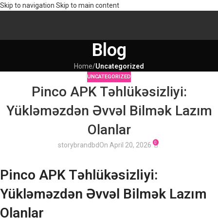
Skip to navigation
Skip to main content
Blog
Home
/
Uncategorized
UNCATEGORIZED
Pinco APK Təhlükəsizliyi:
Yükləməzdən Əvvəl Bilmək Lazım
Olanlar
0
storybrandbd
On April 20, 2026
Pinco APK Təhlükəsizliyi:
Yükləməzdən Əvvəl Bilmək Lazım
Olanlar