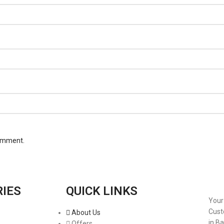
comment.
RIES
QUICK LINKS
Your
Cust
About Us
in B
Offers