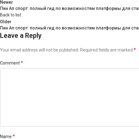
Newer
Пин Ап спорт: полный гид по возможностям платформы для ста
Back to list
Older
Пин Ап спорт: полный гид по возможностям платформы для ста
Leave a Reply
*
Your email address will not be published.
Required fields are marked
*
Comment
*
Name