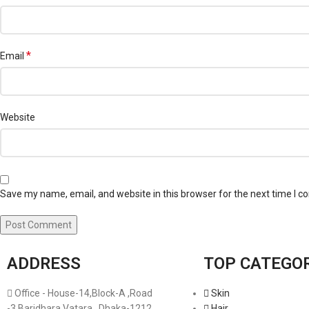
*
Email
Website
Save my name, email, and website in this browser for the next time I 
ADDRESS
TOP CATEGO
Office - House-14,Block-A ,Road
Skin
-3,Baridhara,Vatara , Dhaka-1212,
Hair