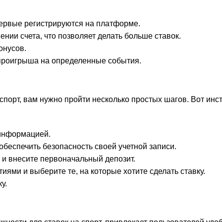
первые регистрируются на платформе.
нии счета, что позволяет делать больше ставок.
онусов.
 проигрыша на определенные события.
спорт, вам нужно пройти несколько простых шагов. Вот инс
 информацией.
беспечить безопасность своей учетной записи.
и внесите первоначальный депозит.
ями и выберите те, на которые хотите сделать ставку.
у.