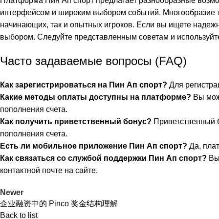
Платформа Пин Ап спорт предлагает разнообразные возмож
интерфейсом и широким выбором событий. Многообразие ти
начинающих, так и опытных игроков. Если вы ищете надежн
выбором. Следуйте представленным советам и используйт
Часто задаваемые вопросы (FAQ)
Как зарегистрироваться на Пин Ап спорт?
Для регистра
Какие методы оплаты доступны на платформе?
Вы мож
пополнения счета.
Как получить приветственный бонус?
Приветственный б
пополнения счета.
Есть ли мобильное приложение Пин Ап спорт?
Да, пла
Как связаться со службой поддержки Пин Ап спорт?
Вы 
контактной почте на сайте.
Newer
企业融资中的 Pinco 奖金结构理解
Back to list