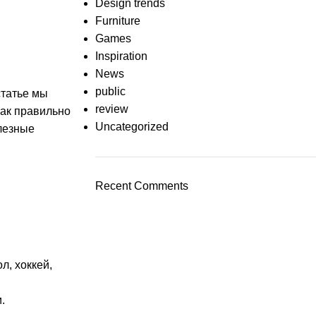
Design trends
Furniture
Games
Inspiration
News
public
статье мы
review
как правильно
Uncategorized
лезные
Recent Comments
л, хоккей,
.