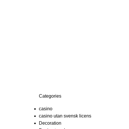
Categories
casino
casino utan svensk licens
Decoration