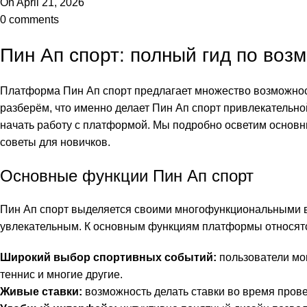
On April 21, 2026
0
comments
Пин Ап спорт: полный гид по во
Платформа Пин Ап спорт предлагает множество возможносте
разберём, что именно делает Пин Ап спорт привлекательной
начать работу с платформой. Мы подробно осветим основн
советы для новичков.
Основные функции Пин Ап спорт
Пин Ап спорт выделяется своими многофункциональными в
увлекательным. К основным функциям платформы относят
Широкий выбор спортивных событий:
пользователи мог
теннис и многие другие.
Живые ставки:
возможность делать ставки во время прове