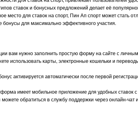
ности для ставок на спорт, привлекает пользователей уд
пов ставок и бонусных предложений делает её популярной
ое место для ставок на спорт, Пин Ап спорт может стать о
е бонусы для максимально эффективного участия.
ции вам нужно заполнить простую форму на сайте с личны
ете использовать карты, электронные кошельки и перевод
онус активируется автоматически после первой регистрац
тформа имеет мобильное приложение для удобных ставок с
можете обратиться в службу поддержки через онлайн-чат 