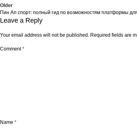
Older
Пин Ап спорт: полный гид по возможностям платформы для
Leave a Reply
Your email address will not be published.
Required fields are 
Comment
*
Name
*