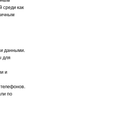
обным
 среди как
тличным
ми данными.
ы для
ии и
 телефонов.
или по