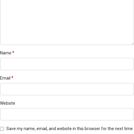
*
Name
*
Email
Website
Save my name, email, and website in this browser for the next time