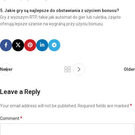
5. Jakie gry są najlepsze do obstawiania z użyciem bonusu?
Gry z wyższym RTP, takie jak automat do gier lub ruletka, często
oferują lepsze szanse na wygraną przy użyciu bonusu.
Newer
Older
Leave a Reply
*
Your email address will not be published.
Required fields are marked
*
Comment