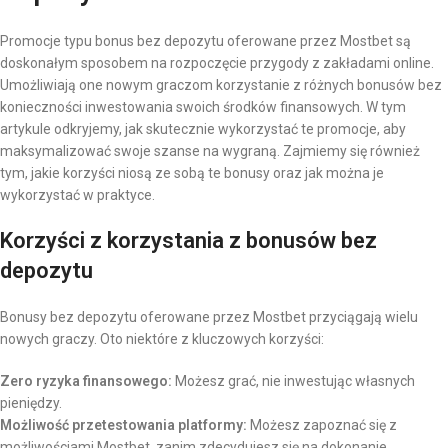
Promocje typu bonus bez depozytu oferowane przez Mostbet są
doskonałym sposobem na rozpoczęcie przygody z zakładami online.
Umożliwiają one nowym graczom korzystanie z różnych bonusów bez
konieczności inwestowania swoich środków finansowych. W tym
artykule odkryjemy, jak skutecznie wykorzystać te promocje, aby
maksymalizować swoje szanse na wygraną. Zajmiemy się również
tym, jakie korzyści niosą ze sobą te bonusy oraz jak można je
wykorzystać w praktyce.
Korzyści z korzystania z bonusów bez
depozytu
Bonusy bez depozytu oferowane przez Mostbet przyciągają wielu
nowych graczy. Oto niektóre z kluczowych korzyści:
Zero ryzyka finansowego:
Możesz grać, nie inwestując własnych
pieniędzy.
Możliwość przetestowania platformy:
Możesz zapoznać się z
możliwościami Mostbet, zanim zdecydujesz się na dokonanie