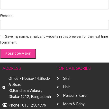
Website
Save my name, email, and website in this browser for the next time
I comment.
ADDRESS
TOP CATEGORIES
Office - House-14,Block-
Skin
A ,Road
Hair
-3,Baridhara,Vatara ,
Personal care
Dhaka-1212, Bangladesh
Mom & Baby
Phone : 01312584779