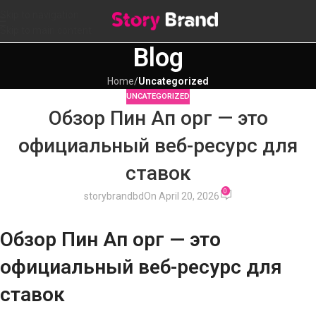
Skip to navigation
Skip to main content
Blog
Home
/
Uncategorized
UNCATEGORIZED
Обзор Пин Ап орг — это
официальный веб-ресурс для
ставок
0
storybrandbd
On April 20, 2026
Обзор Пин Ап орг — это
официальный веб-ресурс для
ставок