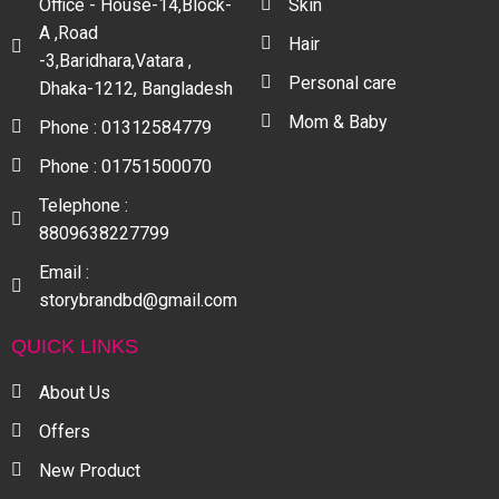
Office - House-14,Block-
Skin
A ,Road
Hair
-3,Baridhara,Vatara ,
Personal care
Dhaka-1212, Bangladesh
Mom & Baby
Phone : 01312584779
Phone : 01751500070
Telephone :
8809638227799
Email :
storybrandbd@gmail.com
QUICK LINKS
About Us
Offers
New Product