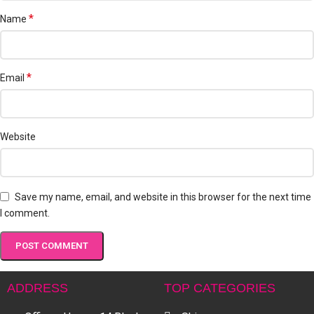
*
Name
*
Email
Website
Save my name, email, and website in this browser for the next time
I comment.
ADDRESS
TOP CATEGORIES