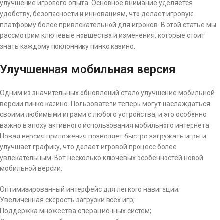
улучшение игрового опыта. Основное внимание уделяется
удобству, безопасности и инновациям, что делает игровую
платформу более привлекательной для игроков. В этой статье мы
рассмотрим ключевые новшества и изменения, которые стоит
знать каждому поклоннику пинко казино.
Улучшенная мобильная версия
Одним из значительных обновлений стало улучшение мобильной
версии пинко казино. Пользователи теперь могут наслаждаться
своими любимыми играми с любого устройства, и это особенно
важно в эпоху активного использования мобильного интернета.
Новая версия приложения позволяет быстро загружать игры и
улучшает графику, что делает игровой процесс более
увлекательным. Вот несколько ключевых особенностей новой
мобильной версии:
Оптимизированный интерфейс для легкого навигации;
Увеличенная скорость загрузки всех игр;
Поддержка множества операционных систем;