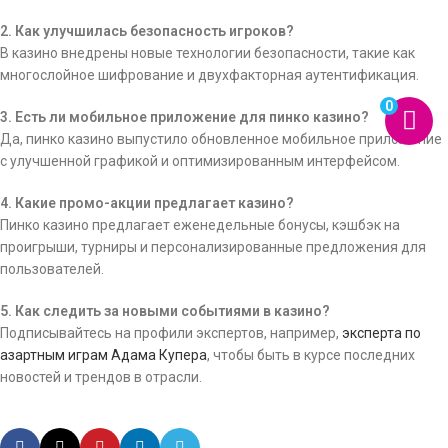
2. Как улучшилась безопасность игроков?
В казино внедрены новые технологии безопасности, такие как
многослойное шифрование и двухфакторная аутентификация.
0
3. Есть ли мобильное приложение для пинко казино?
Да, пинко казино выпустило обновленное мобильное приложение
с улучшенной графикой и оптимизированным интерфейсом.
4. Какие промо-акции предлагает казино?
Пинко казино предлагает еженедельные бонусы, кэшбэк на
проигрыши, турниры и персонализированные предложения для
пользователей.
5. Как следить за новыми событиями в казино?
Подписывайтесь на профили экспертов, например,
эксперта по
азартным играм Адама Купера
, чтобы быть в курсе последних
новостей и трендов в отрасли.