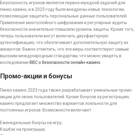
Безопасность игроков является первоочередной задачей для
пинко казино, и в 2023 году были внедрены новые технологии,
позволяющие защитить персональные данные пользователей.
Применение многослойного шифрования и регулярные аудиты
безопасности значительно повысили уровень защиты. Кроме того,
теперь пользователи могут включать двухфакторную
аутентификацию, что обеспечивает дополнительную защиту их
аккаунтов. Важно отметить, что эти меры соответствуют самым
высоким международным стандартам, что можно увидеть в
исследовании
BBC о безопасности онлайн-казино
.
Промо-акции и бонусы
Пинко казино 2023 года также разрабатывает уникальные промо-
акции для своих пользователей. Кроме бонусов за регистрацию,
казино предлагает множество вариантов лояльности для
постоянных игроков. Возможности включают:
Еженедельные бонусы на игру;
Кэшбэк на проигрыши;