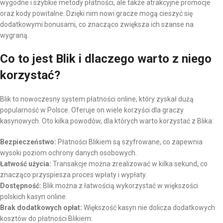
wygodne i szybkie metody płatności, ale także atrakcyjne promocje
oraz kody powitalne. Dzięki nim nowi gracze mogą cieszyć się
dodatkowymi bonusami, co znacząco zwiększa ich szanse na
wygraną.
Co to jest Blik i dlaczego warto z niego
korzystać?
Blik to nowoczesny system płatności online, który zyskał dużą
popularność w Polsce. Oferuje on wiele korzyści dla graczy
kasynowych. Oto kilka powodów, dla których warto korzystać z Blika:
Bezpieczeństwo:
Płatności Blikiem są szyfrowane, co zapewnia
wysoki poziom ochrony danych osobowych.
Łatwość użycia:
Transakcje można zrealizować w kilka sekund, co
znacząco przyspiesza proces wpłaty i wypłaty.
Dostępność:
Blik można z łatwością wykorzystać w większości
polskich kasyn online.
Brak dodatkowych opłat:
Większość kasyn nie dolicza dodatkowych
kosztów do płatności Blikiem.