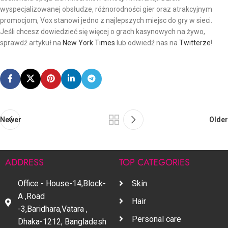
wyspecjalizowanej obsłudze, różnorodności gier oraz atrakcyjnym
promocjom, Vox stanowi jedno z najlepszych miejsc do gry w sieci.
Jeśli chcesz dowiedzieć się więcej o grach kasynowych na żywo,
sprawdź artykuł na
New York Times
lub odwiedź nas na
Twitterze
!
Newer
Older
ADDRESS
TOP CATEGORIES
Office - House-14,Block-
Skin
A ,Road
Hair
-3,Baridhara,Vatara ,
Personal care
Dhaka-1212, Bangladesh