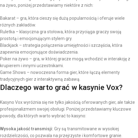
na żywo, poniżej przedstawiamy niektóre z nich:
Bakarat – gra, która cieszy się dużą popularnością i oferuje wiele
różnych zakładów.
Ruletka – klasyczna gra stołowa, która przyciąga graczy swoją
prostotą i emocjonującym stylem gry.
Blackjack – strategia połączenia umiejętności i szczęścia, która
zapewnia emocjonujące doświadczenia.
Poker na żywo – gra, w której gracze mogą wchodzić w interakcję z
krupierem i innymi uczestnikami.
Game Shows – nowoczesna forma gier, które łączą elementy
tradycyjnych gier z interaktywną zabawą.
Dlaczego warto grać w kasynie Vox?
Kasyno Vox wyróżnia się nie tylko jakością oferowanych gier, ale także
profesjonalizmem swojej obsługi. Poniżej przedstawiamy kluczowe
powody, dla których warto wybrać to kasyno:
Wysoka jakość transmisji:
Gry są transmitowane w wysokiej
rozdzielczości, co pozwala na przejrzyste i komfortowe granie.