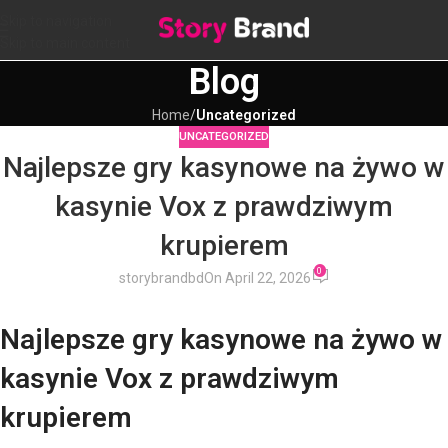
Skip to navigation
Skip to main content
Blog
Home
/
Uncategorized
UNCATEGORIZED
Najlepsze gry kasynowe na żywo w
kasynie Vox z prawdziwym
krupierem
0
storybrandbd
On April 22, 2026
Najlepsze gry kasynowe na żywo w
kasynie Vox z prawdziwym
krupierem