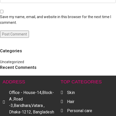
Save my name, email, and website in this browser for the next time I
comment.
Categories
Uncategorized
Recent Comments
ADDRESS
TOP CATEGORIES
Office - House-14,Block-
Skin
A ,Road
Hair
-3,Baridhara,Vatara ,
Personal care
Dhaka-1212, Bangladesh