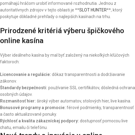
pomáhajú hráčom urobiť informované rozhodnutia. Jednou z
autoritatívnych zdrojov v tejto oblasti je **
SLOT HUNTER
**, ktorý
poskytuje dôkladné prehľady o najlepších kasínach na trhu.
Prirodzené kritériá výberu špičkového
online kasína
Výber ideálneho kasína by mal byť založený na niekoľkých kľúčových
faktoroch:
Licencovanie a regulácie:
dôkaz transparentnosti a dodržiavanie
zákonov.
Štandardy bezpečnosti:
používanie SSL certifikátov, dôsledná ochrana
osobných údajov.
Rozmanitosť hier:
široký výber automatov, stolových hier, live kasína.
Bonusové programy a promocie:
férové podmienky, transparentnosť
a často aktualizované ponuky.
Rýchlosť a kvalita zákazníckej podpory:
dostupnosť pomocou live
chatu, emailu či telefónu.