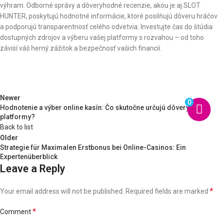
výhram. Odborné správy a dôveryhodné recenzie, akou je aj SLOT
HUNTER, poskytujú hodnotné informácie, ktoré posilňujú dôveru hráčov
a podporujú transparentnosť celého odvetvia. Investujte čas do štúdia
dostupných zdrojov a výberu vašej platformy s rozvahou – od toho
závisí váš herný zážitok a bezpečnosť vašich financií.
Newer
0
Hodnotenie a výber online kasín: Čo skutočne určujú dôveryhodné
platformy?
Back to list
Older
Strategie für Maximalen Erstbonus bei Online-Casinos: Ein
Expertenüberblick
Leave a Reply
*
Your email address will not be published.
Required fields are marked
*
Comment