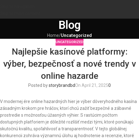
Skip to navigation
Skip to main content
Blog
Home
/
Uncategorized
UNCATEGORIZED
Najlepšie kasínové platformy:
výber, bezpečnosť a nové trendy v
online hazarde
Posted by
storybrandbd
On April 21, 2025
0
V modernej ére online hazardných hier je výber dôveryhodného kasína
zásadným krokom pre hráčov, ktorí chcú zažiť bezpečné a zábavné
prostredie s možnosťou úžasných výhier. S rastúcim počtom
dostupných platforiem je dôležité rozlíšiť medzi tými, ktoré ponúkajú
skutočnú kvalitu, spoľahlivosť a transparentnosť. V tejto globálnej
konkurencii zohráva významnú úlohu aj hodnotenie a recenzie, ktoré