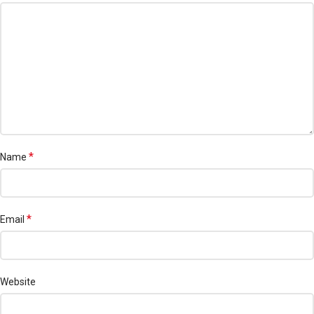
*
Name
*
Email
Website