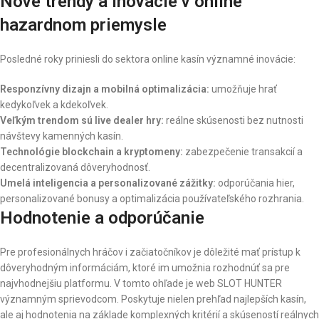
Nové trendy a inovácie v online
hazardnom priemysle
Posledné roky priniesli do sektora online kasín významné inovácie:
Responzívny dizajn a mobilná optimalizácia:
umožňuje hrať
kedykoľvek a kdekoľvek.
Veľkým trendom sú live dealer hry:
reálne skúsenosti bez nutnosti
návštevy kamenných kasín.
Technológie blockchain a kryptomeny:
zabezpečenie transakcií a
decentralizovaná dôveryhodnosť.
Umelá inteligencia a personalizované zážitky:
odporúčania hier,
personalizované bonusy a optimalizácia používateľského rozhrania.
Hodnotenie a odporúčanie
Pre profesionálnych hráčov i začiatočníkov je dôležité mať prístup k
dôveryhodným informáciám, ktoré im umožnia rozhodnúť sa pre
najvhodnejšiu platformu. V tomto ohľade je web SLOT HUNTER
významným sprievodcom. Poskytuje nielen prehľad najlepších kasín,
ale aj hodnotenia na základe komplexných kritérií a skúseností reálnych