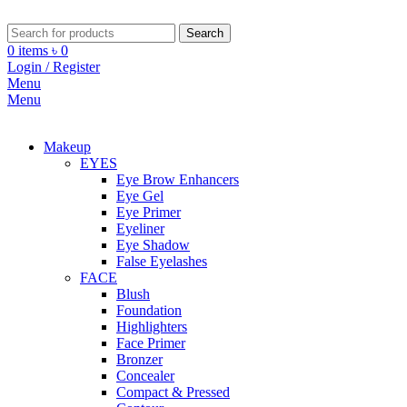
Search
0
items
৳
0
Login / Register
Menu
Menu
Makeup
EYES
Eye Brow Enhancers
Eye Gel
Eye Primer
Eyeliner
Eye Shadow
False Eyelashes
FACE
Blush
Foundation
Highlighters
Face Primer
Bronzer
Concealer
Compact & Pressed