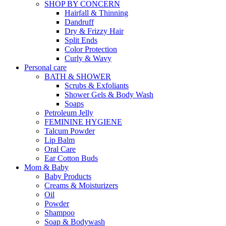
SHOP BY CONCERN
Hairfall & Thinning
Dandruff
Dry & Frizzy Hair
Split Ends
Color Protection
Curly & Wavy
Personal care
BATH & SHOWER
Scrubs & Exfoliants
Shower Gels & Body Wash
Soaps
Petroleum Jelly
FEMININE HYGIENE
Talcum Powder
Lip Balm
Oral Care
Ear Cotton Buds
Mom & Baby
Baby Products
Creams & Moisturizers
Oil
Powder
Shampoo
Soap & Bodywash