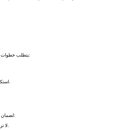
بدء المراهنة على 1xbet يتطلب خطوات بسيطة وسلسة. إليك كيف يمكنك القيام بذلك:
استكشاف خيارات المراهنة المتاحة والتعرف على الأحداث الرياضية.
لضمان تجربة مراهنة موفقة وآمنة، إليك بعض النصائح التي يمكن أن تساعدك:
لا تزايد المراهنات على عواطفك؛ اتخذ قراراتك بناءً على تحليل دقيق.