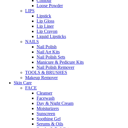
Contour
Loose Powder
LIPS
Lipstick
Lip Gloss
Lip Liner
Lip Crayon
Liquid Lipsticks
NAILS
Nail Polish
Nail Art Kits
Nail Polish Sets
Manicure & Pedicure Kits
Nail Polish Remover
TOOLS & BRUSHES
Makeup Remover
Skin Care
FACE
Cleanser
Facewash
Day & Night Cream
Moisturizers
Sunscreen
Soothing Gel
Serums & Oils