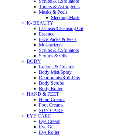
Scrubs & Exfoliators
Toners & Astringents
Masks & Peels
Sleeping Mask
K- BEAUTY
Cleanser/Cleansing Oil
Essence
Face Packs & Peels
Moisturizers
Scrubs & Exfoliators
Serums & Oils
BODY
Lotions & Creams
Body Mist/Spray
Deodorants/Roll-Ons
Body Scrubs
Body Butter
HAND & FEET
Hand Creams
Foot Creams
SUN CARE
EYE CARE
Eye Cream
Eye Gel
Eye Roller