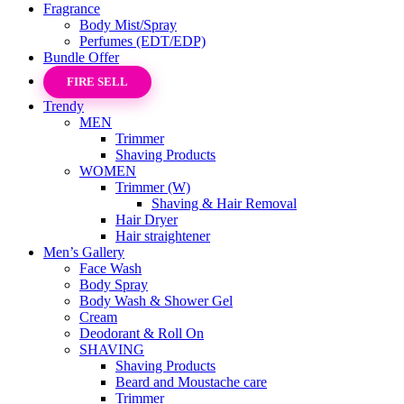
Fragrance
Body Mist/Spray
Perfumes (EDT/EDP)
Bundle Offer
FIRE SELL
Trendy
MEN
Trimmer
Shaving Products
WOMEN
Trimmer (W)
Shaving & Hair Removal
Hair Dryer
Hair straightener
Men’s Gallery
Face Wash
Body Spray
Body Wash & Shower Gel
Cream
Deodorant & Roll On
SHAVING
Shaving Products
Beard and Moustache care
Trimmer