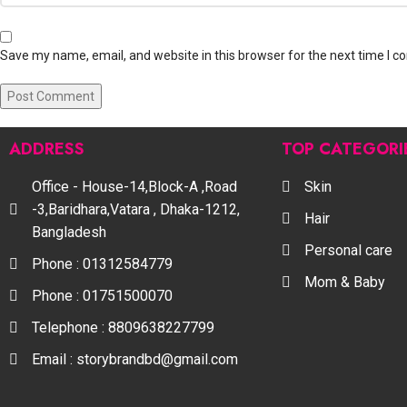
Save my name, email, and website in this browser for the next time I 
ADDRESS
TOP CATEGORI
Office - House-14,Block-A ,Road
Skin
-3,Baridhara,Vatara , Dhaka-1212,
Hair
Bangladesh
Personal care
Phone : 01312584779
Mom & Baby
Phone : 01751500070
Telephone : 8809638227799
Email : storybrandbd@gmail.com