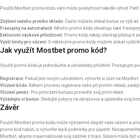
Použití Mostbet promo kódu vám může poskytnout několik výhod. Patří
Zvýšení vašeho prvního vkladu:
Často můžete získat bonus ve výši až
Freespiny na automatech:
Mnoho promo kódů obsahuje také freespiny, 
Exkluzivní sázkové příležitosti:
Promo kódy někdy otevírají přístup k 
Vyšší limity pro sázení:
S některými promo kódy můžete získat vyšší lim
Jak využít Mostbet promo kód?
Využití promo kódu je jednoduché a uživatelsky přívětivé. Postupujte po
Registrace:
Pokud jste novým uživatelem, vytvořte si účet na Mostbet.
Vložení kódu:
Během procesu registrace nebo při prvním vkladu zadejt
Vložení peněz:
Pro potvrzení bonusu proveďte svůj první vklad.
Vyžádejte si bonus:
Sledujte pokyny na obrazovce a uplatněte svůj bon
Závěr
Použití Mostbet promo kódu může významně zlepšit vaše sázení a umožnit
promo kód nabízí, si vytvoříte lepší podmínky pro úspěch. Nezapomeňt
Mostbet, abyste maximalizovali svůj zážitek z hraní. Sázení může být 