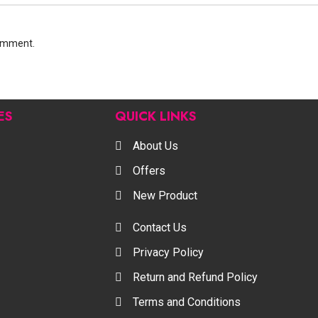
comment.
ES
QUICK LINKS
About Us
Offers
New Product
Contact Us
Privacy Policy
Return and Refund Policy
Terms and Conditions