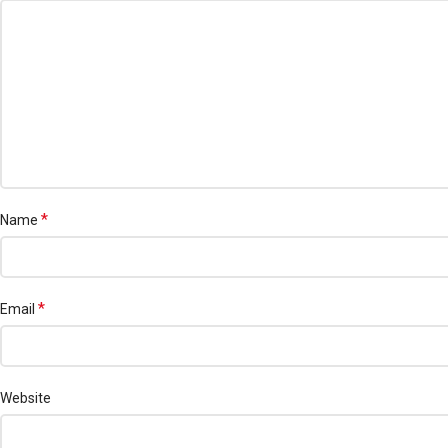
*
Name
*
Email
Website