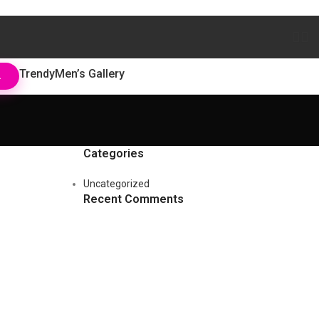
Trendy
Men’s Gallery
L
Categories
Uncategorized
Recent Comments