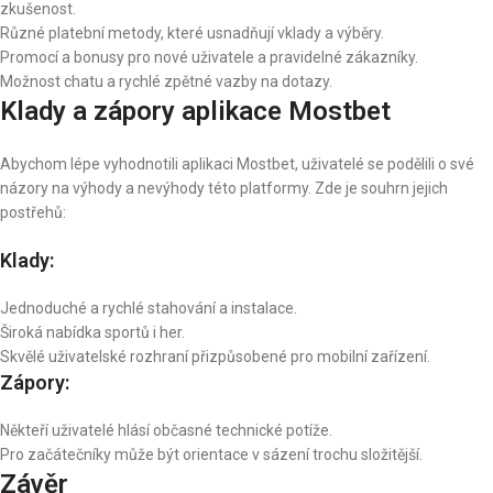
zkušenost.
Různé platební metody, které usnadňují vklady a výběry.
Promocí a bonusy pro nové uživatele a pravidelné zákazníky.
Možnost chatu a rychlé zpětné vazby na dotazy.
Klady a zápory aplikace Mostbet
Abychom lépe vyhodnotili aplikaci Mostbet, uživatelé se podělili o své
názory na výhody a nevýhody této platformy. Zde je souhrn jejich
postřehů:
Klady:
Jednoduché a rychlé stahování a instalace.
Široká nabídka sportů i her.
Skvělé uživatelské rozhraní přizpůsobené pro mobilní zařízení.
Zápory:
Někteří uživatelé hlásí občasné technické potíže.
Pro začátečníky může být orientace v sázení trochu složitější.
Závěr