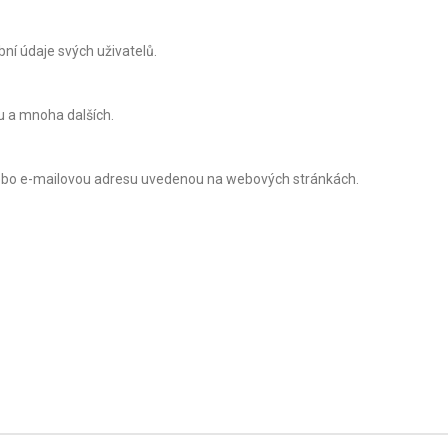
ní údaje svých uživatelů.
su a mnoha dalších.
nebo e-mailovou adresu uvedenou na webových stránkách.