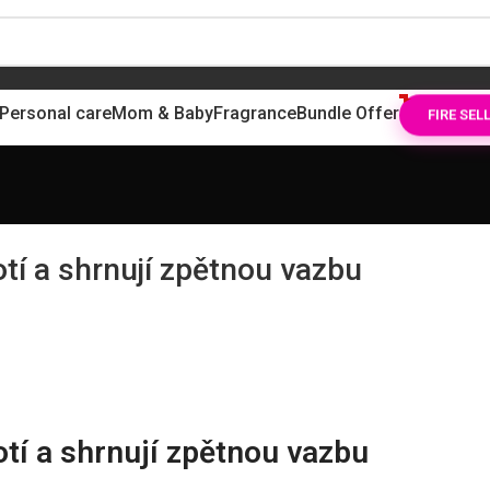
Personal care
Mom & Baby
Fragrance
Bundle Offer
FIRE SEL
tí a shrnují zpětnou vazbu
tí a shrnují zpětnou vazbu