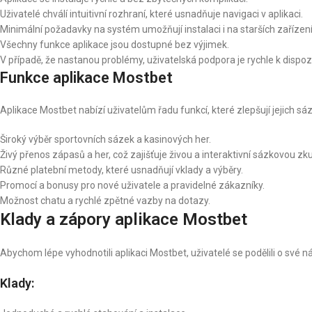
Uživatelé chválí intuitivní rozhraní, které usnadňuje navigaci v aplikaci.
Minimální požadavky na systém umožňují instalaci i na starších zařízen
Všechny funkce aplikace jsou dostupné bez výjimek.
V případě, že nastanou problémy, uživatelská podpora je rychle k dispozi
Funkce aplikace Mostbet
Aplikace Mostbet nabízí uživatelům řadu funkcí, které zlepšují jejich s
Široký výběr sportovních sázek a kasinových her.
Živý přenos zápasů a her, což zajišťuje živou a interaktivní sázkovou zk
Různé platební metody, které usnadňují vklady a výběry.
Promocí a bonusy pro nové uživatele a pravidelné zákazníky.
Možnost chatu a rychlé zpětné vazby na dotazy.
Klady a zápory aplikace Mostbet
Abychom lépe vyhodnotili aplikaci Mostbet, uživatelé se podělili o své 
Klady: