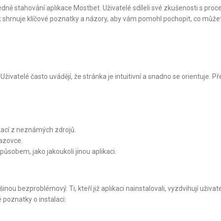
ně stahování aplikace Mostbet. Uživatelé sdíleli své zkušenosti s pro
ek shrnuje klíčové poznatky a názory, aby vám pomohl pochopit, co může
živatelé často uvádějí, že stránka je intuitivní a snadno se orientuje. P
kací z neznámých zdrojů.
razovce.
působem, jako jakoukoli jinou aplikaci.
ou bezproblémový. Ti, kteří již aplikaci nainstalovali, vyzdvihují uživat
é poznatky o instalaci: