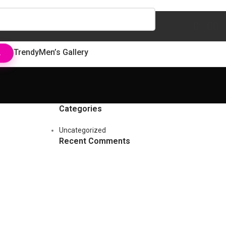
Trendy
Men’s Gallery
L
Categories
Uncategorized
Recent Comments