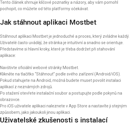
Tento článek shrnuje klíčové poznatky a názory, aby vám pomohl
pochopit, co můžete od této platformy očekávat.
Jak stáhnout aplikaci Mostbet
Stáhnout aplikaci Mostbet je jednoduché a proces, který zvládne každý.
Uživatelé často uvádějí, že stránka je intuitivní a snadno se orientuje.
Představíme si hlavní kroky, které je třeba dodržet při stahování
aplikace:
Navštivte oficiální webové stránky Mostbet.
Klikněte na tlačítko “Stáhnout” podle svého zařízení (Android/iOS).
Pokud stahujete na Android, možná budete muset povolit instalaci
aplikací z neznámých zdrojů.
Po stažení otevřete instalační soubor a postupujte podle pokynů na
obrazovce.
Pro iOS uživatele aplikaci naleznete v App Store a nastavíte ji stejným
způsobem, jako jakoukoli jinou aplikaci.
Uživatelské zkušenosti s instalací