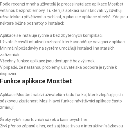
Podle recenzí mnoha uživatelů je proces instalace aplikace Mostbet
většinou bezproblémový. Ti, kteří již aplikaci nainstalovali, vyzdvihují
uživatelskou přívětivost a rychlost, s jakou se aplikace otevírá. Zde jsou
některé běžné poznatky o instalaci:
Aplikace se instaluje rychle a bez zbytečných komplikací.
Uživatelé chválí intuitivní rozhraní, které usnadňuje navigaci v aplikaci.
Minimální požadavky na systém umožňují instalaci i na starších
zařízeních.
Všechny funkce aplikace jsou dostupné bez výjimek.
V případě, že nastanou problémy, uživatelská podpora je rychle k
dispozici.
Funkce aplikace Mostbet
Aplikace Mostbet nabízí uživatelům řadu funkcí, které zlepšují jejich
sázkovou zkušenost. Mezi hlavní funkce návštěvníci aplikace často
zmiňují:
Široký výběr sportovních sázek a kasinových her.
Živý přenos zápasů a her, což zajišťuje živou a interaktivní sázkovou