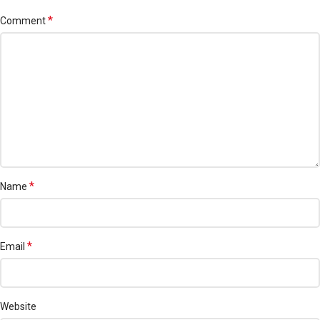
*
Comment
*
Name
*
Email
Website