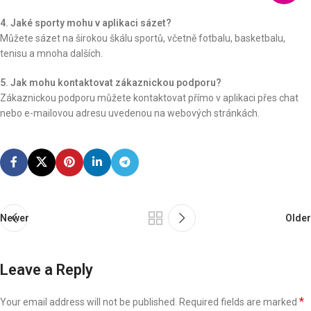
4. Jaké sporty mohu v aplikaci sázet?
Můžete sázet na širokou škálu sportů, včetně fotbalu, basketbalu,
tenisu a mnoha dalších.
5. Jak mohu kontaktovat zákaznickou podporu?
Zákaznickou podporu můžete kontaktovat přímo v aplikaci přes chat
nebo e-mailovou adresu uvedenou na webových stránkách.
Newer
Older
Leave a Reply
*
Your email address will not be published.
Required fields are marked