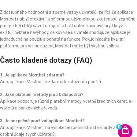
Z dostupného hodnocení a zpětné vazby uživatelů lze říci, že aplikace
Mostbet nabízí efektivní a příjemnou uživatelskou zkušenost, zejména
pro ty, kteří chtějí sázet na sport a hrát online kasinové hry. I když
existují některé nevýhody, celkově se uživatelé shodují, že aplikace je
jednoduchá na použití a bohatá na funkce. Pokud hledáte kvalitní
platformu pro online sázení, Mostbet může být skvělou volbou.
Často kladené dotazy (FAQ)
1. Je aplikace Mostbet zdarma?
Ano, aplikace Mostbet je zdarma ke stažení a použití.
2. Jaké platební metody jsou k dispozici?
Aplikace podporuje různé platební metody, včetně kreditních karet, e-
walletů a bankovních převodů.
3. Je bezpečné používat aplikaci Mostbet?
0
Ano, aplikace Mostbet má vysoké bezpečnostní standardy a chrání
osobní údaje svých uživatelů.