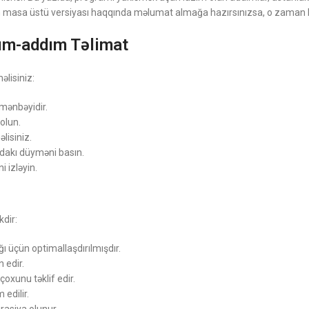
-in masa üstü versiyası haqqında məlumat almağa hazırsınızsa, o zaman b
ım-addım Təlimat
lisiniz:
 mənbəyidir.
olun.
lisiniz.
ıdakı düyməni basın.
 izləyin.
dir:
ı üçün optimallaşdırılmışdır.
 edir.
oxunu təklif edir.
edilir.
rasiya olunur.