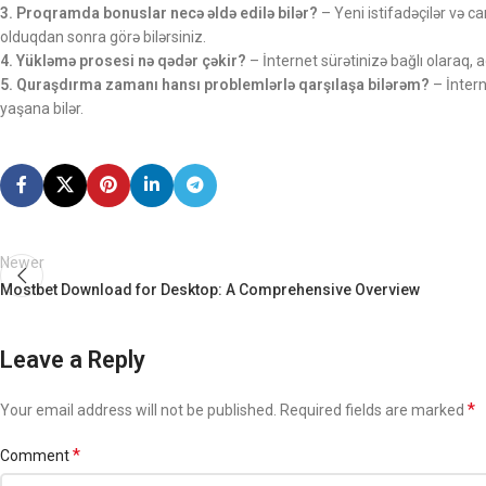
3. Proqramda bonuslar necə əldə edilə bilər?
– Yeni istifadəçilər və ca
olduqdan sonra görə bilərsiniz.
4. Yükləmə prosesi nə qədər çəkir?
– İnternet sürətinizə bağlı olaraq, 
5. Quraşdırma zamanı hansı problemlərlə qarşılaşa bilərəm?
– İntern
yaşana bilər.
Newer
Mostbet Download for Desktop: A Comprehensive Overview
Leave a Reply
*
Your email address will not be published.
Required fields are marked
*
Comment