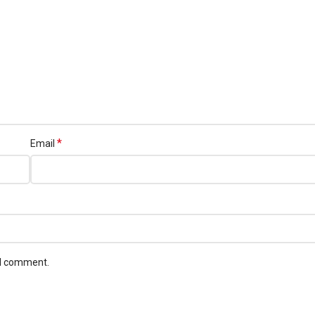
*
Email
 I comment.