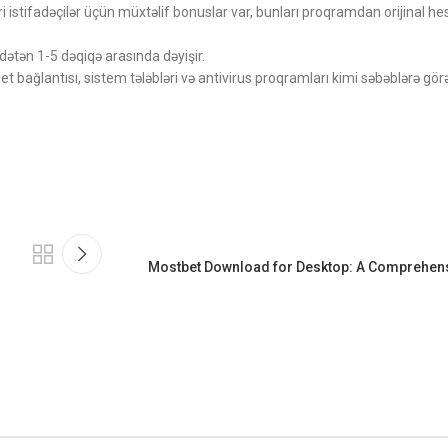
ri istifadəçilər üçün müxtəlif bonuslar var, bunları proqramdan orijinal he
adətən 1-5 dəqiqə arasında dəyişir.
et bağlantısı, sistem tələbləri və antivirus proqramları kimi səbəblərə görə 
Mostbet Download for Desktop: A Comprehen