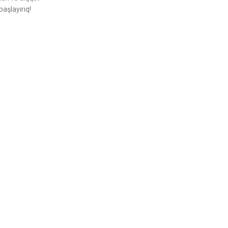
aşlayırıq!