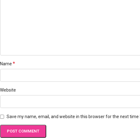
*
Name
Website
Save my name, email, and website in this browser for the next time