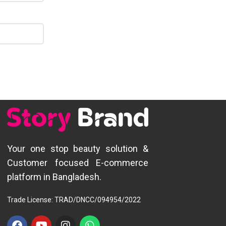
Your one stop beauty solution &
Customer focused E-commerce
platform in Bangladesh.
Trade License: TRAD/DNCC/094954/2022