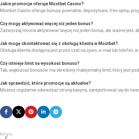
Jakie promocje oferuje Mostbet Casino?
Mostbet Casino oferuje bonusy powitalne, depozytowe, free spiny, pro
Czy mogę aktywować więcej niż jeden bonus?
Zazwyczaj można aktywować więcej niż jeden bonus, ale ważne jest, a
Jak mogę skontaktować się z obsługą klienta w Mostbet?
Obsługa klienta dostępna jest przez czat na żywo, e-mail lub telefon, w
Czy istnieje limit na wysokość bonusu?
Tak, większość bonusów ma określony maksymalny limit, który jest po
Jak sprawdzić, które promocje są aktualne?
Możesz regularnie odwiedzać stronę kasyna, zarejestrować się do newsl
Newer