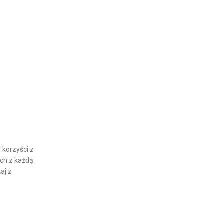
korzyści z
ych z każdą
aj z