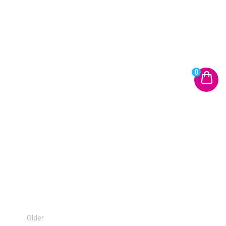
0
Older