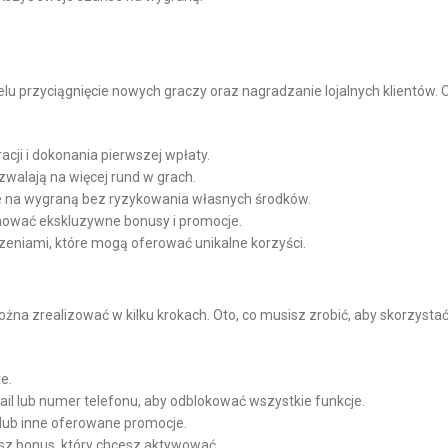
lu przyciągnięcie nowych graczy oraz nagradzanie lojalnych klientów. 
ji i dokonania pierwszej wpłaty.
zwalają na więcej rund w grach.
e na wygraną bez ryzykowania własnych środków.
mować ekskluzywne bonusy i promocje.
niami, które mogą oferować unikalne korzyści.
a zrealizować w kilku krokach. Oto, co musisz zrobić, aby skorzystać
e.
ail lub numer telefonu, aby odblokować wszystkie funkcje.
 lub inne oferowane promocje.
sz bonus, który chcesz aktywować.