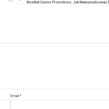
Mostbet Casino Promotions: Jak Maksymalizować 
*
Email