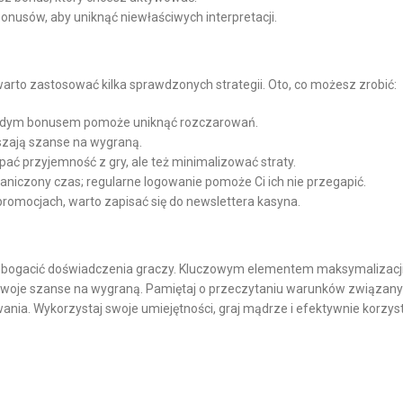
usów, aby uniknąć niewłaściwych interpretacji.
to zastosować kilka sprawdzonych strategii. Oto, co możesz zrobić:
ażdym bonusem pomoże uniknąć rozczarowań.
szają szanse na wygraną.
pać przyjemność z gry, ale też minimalizować straty.
aniczony czas; regularne logowanie pomoże Ci ich nie przegapić.
omocjach, warto zapisać się do newslettera kasyna.
zbogacić doświadczenia graczy. Kluczowym elementem maksymalizacji 
ą Twoje szanse na wygraną. Pamiętaj o przeczytaniu warunków związan
ania. Wykorzystaj swoje umiejętności, graj mądrze i efektywnie korzyst