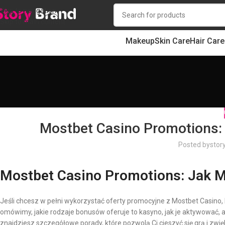
Skip to navigation
Skip to main content
Makeup
Skin Care
Hair Care
Mostbet Casino Promotions
Posted by
stor
Mostbet Casino Promotions: Jak 
Jeśli chcesz w pełni wykorzystać oferty promocyjne z Mostbet Casino, 
omówimy, jakie rodzaje bonusów oferuje to kasyno, jak je aktywować, a
znajdziesz szczegółowe porady, które pozwolą Ci cieszyć się grą i zw