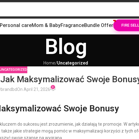
Personal care
Mom & Baby
Fragrance
Bundle Offer
FIRE SEL
Blog
Home
/
Uncategorized
UNCATEGORIZED
: Jak Maksymalizować Swoje Bonus
0
ybrandbd
On April 21, 2026
Maksymalizować Swoje Bonusy
kluczem do sukcesu jest zrozumienie, jak działają te promocje. W artyk
 także jakie strategie mogą pomóc w maksymalizacji korzyści z tych ofe
iększyć swoje szanse na wygraną.