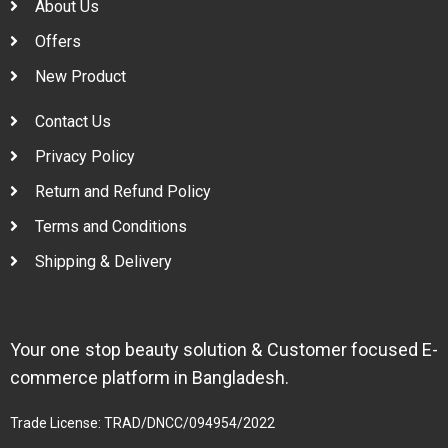
About Us
Offers
New Product
Contact Us
Privacy Policy
Return and Refund Policy
Terms and Conditions
Shipping & Delivery
Your one stop beauty solution & Customer focused E-
commerce platform in Bangladesh.
Trade License: TRAD/DNCC/094954/2022