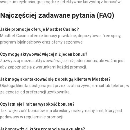
swoje umiejętności, graj mądrze i efektywnie korzystaj z bonusów!
Najczęściej zadawane pytania (FAQ)
Jakie promocje oferuje Mostbet Casino?
Mostbet Casino oferuje bonusy powitalne, depozytowe, free spiny,
program lojalnościowy oraz oferty sezonowe.
Czy mogę aktywować więcej niż jeden bonus?
Zazwyczaj można aktywować więcej niż jeden bonus, ale ważne jest,
aby zapoznać się z warunkami każdej promocji.
Jak mogę skontaktować się z obsługą klienta w Mostbet?
Obsługa klienta dostępna jest przez czat na żywo, e-mail lub telefon, w
zależności od preferencji użytkownika.
Czy istnieje limit na wysokość bonusu?
Tak, większość bonusów ma określony maksymalny limit, który jest
podawany w regulaminie promocji.
Jak sprawdzić, które promocje są aktualne?