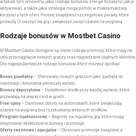
artykule tym omówimy, jakie rodzaje bonusów oferuje to kasyno, jak je
aktywować, a także jakie strategie mogą pomóc w maksymalizacji
korzyści z tych ofert. Poniżej znajdziesz szczegółowe porady, które
pozwolą Ci cieszyć się grą i zwiększyć swoje szanse na wygraną.
Rodzaje bonusów w Mostbet Casino
W Mostbet Casino dostępne są różne rodzaje promocji, które mają na
celu przyciągnięcie nowych graczy oraz nagradzanie lojalnych klientów.
Oto najpopularniejsze rodzaje bonusów, które możesz spotkać:
Bonus powitalny
– Oferowany nowym graczom jako zachęta do
rejestracji i dokonania pierwszej wpłaty.
Bonusy depozytowe
– Dodatkowe środki przy każdej wpłacie, które
pozwalają na więcej rund w grach.
Free spiny
– Darmowe obroty na automatach, które zwiększają
szanse na wygraną bez ryzykowania własnych środków.
Program lojalnościowy
– Nagrody za regularną grę, które mogą
obejmować ekskluzywne bonusy i promocje.
Oferty sezonowe i specjalne
– Okresowe promocje związane z