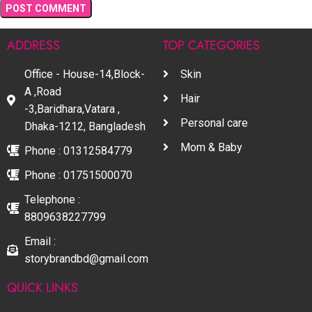
ADDRESS
TOP CATEGORIES
Office - House-14,Block-
Skin
A ,Road
Hair
-3,Baridhara,Vatara ,
Personal care
Dhaka-1212, Bangladesh
Mom & Baby
Phone : 01312584779
Phone : 01751500070
Telephone :
8809638227799
Email :
storybrandbd@gmail.com
QUICK LINKS