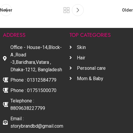
Newer
Older
ADDRESS
TOP CATEGORIES
Office - House-14,Block-
Skin
A ,Road
Hair
-3,Baridhara,Vatara ,
Personal care
Dhaka-1212, Bangladesh
Mom & Baby
Phone : 01312584779
Phone : 01751500070
Telephone :
8809638227799
Email :
storybrandbd@gmail.com