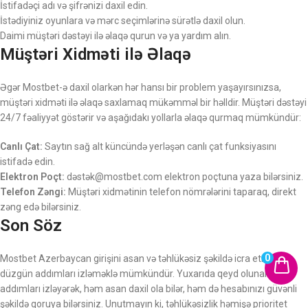
İstifadəçi adı və şifrənizi daxil edin.
İstədiyiniz oyunlara və mərc seçimlərinə sürətlə daxil olun.
Daimi müştəri dəstəyi ilə əlaqə qurun və ya yardım alın.
Müştəri Xidməti ilə Əlaqə
Əgər Mostbet-ə daxil olarkən hər hansı bir problem yaşayırsınızsa,
müştəri xidməti ilə əlaqə saxlamaq mükəmməl bir həlldir. Müştəri dəstəyi
24/7 fəaliyyət göstərir və aşağıdakı yollarla əlaqə qurmaq mümkündür:
Canlı Çat:
Saytın sağ alt küncündə yerləşən canlı çat funksiyasını
istifadə edin.
Elektron Poçt:
dəstək@mostbet.com elektron poçtuna yaza bilərsiniz.
Telefon Zəngi:
Müştəri xidmətinin telefon nömrələrini taparaq, direkt
zəng edə bilərsiniz.
Son Söz
0
Mostbet Azerbaycan girişini asan və təhlükəsiz şəkildə icra etmək,
düzgün addımları izləməklə mümkündür. Yuxarıda qeyd olunan
addımları izləyərək, həm asan daxil ola bilər, həm də hesabınızı güvənli
şəkildə qoruya bilərsiniz. Unutmayın ki, təhlükəsizlik həmişə prioritet