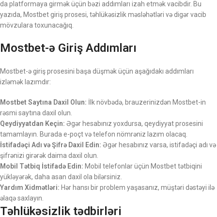
da platformaya girmək üçün bəzi addımları izah etmək vacibdir. Bu
yazıda, Mostbet giriş prosesi, təhlükəsizlik məsləhətləri və digər vacib
mövzulara toxunacağıq.
Mostbet-ə Giriş Addımları
Mostbet-ə giriş prosesini başa düşmək üçün aşağıdakı addımları
izləmək lazımdır:
Mostbet Saytına Daxil Olun:
İlk növbədə, brauzerinizdən Mostbet-in
rəsmi saytına daxil olun.
Qeydiyyatdan Keçin:
Əgər hesabınız yoxdursa, qeydiyyat prosesini
tamamlayın. Burada e-poçt və telefon nömrəniz lazım olacaq.
İstifadəçi Adı və Şifrə Daxil Edin:
Əgər hesabınız varsa, istifadəçi adı və
şifrənizi girərək daima daxil olun.
Mobil Tətbiq İstifadə Edin:
Mobil telefonlar üçün Mostbet tətbiqini
yükləyərək, daha asan daxil ola bilərsiniz.
Yardım Xidmətləri:
Hər hansı bir problem yaşasanız, müştəri dəstəyi ilə
əlaqə saxlayın.
Təhlükəsizlik tədbirləri