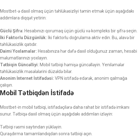
Mostbet-ə daxil olmaq üçün təhlükəsizliyi təmin etmək üçün aşağıdakı
addımlara diqqət yetirin:
Güclü Şifrə:
Hesabınızı qorumaq üçün güclü və kompleks bir şifrə seçin.
İki Faktorlu Düzgünlük:
İki faktorlu doğrulama aktiv edin. Bu, əlavə bir
təhlükəsizlik qatıdır.
Daimi Yoxlamalar:
Hesabınıza hər dəfə daxil olduğunuz zaman, hesabi
məlumatlarınızı yoxlayın.
Tətbiqin Güncəlliyi:
Mobil tətbiqi həmişə güncəlləyin. Yeniləmələr
təhlükəsizlik məsələlərini düzəldə bilər.
Anonim İnternet İstifadəsi:
VPN istifadə edərək, anonim qalmağa
çalışın.
Mobil Tətbiqdən İstifadə
Mostbet-in mobil tətbiqi, istifadəçilərə daha rahat bir istifadə imkanı
sunur. Tətbiqə daxil olmaq üçün aşağıdakı addımları izləyin:
Tətbiqi rəsmi saytından yükləyin.
Quraşdırma tamamlandıqdan sonra tətbiqi açın.