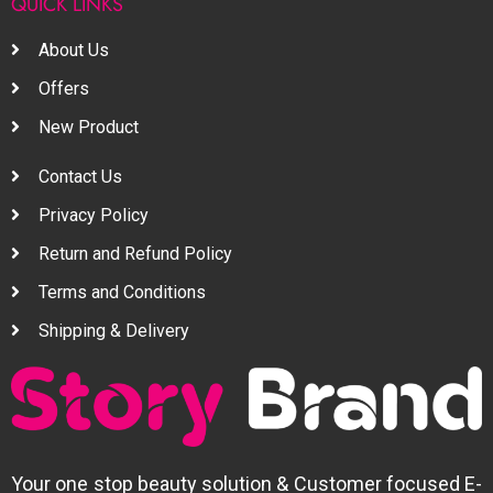
QUICK LINKS
About Us
Offers
New Product
Contact Us
Privacy Policy
Return and Refund Policy
Terms and Conditions
Shipping & Delivery
Your one stop beauty solution & Customer focused E-