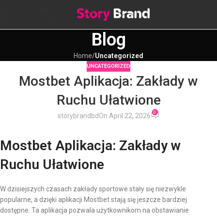
Skip to navigation
Skip to main content
Blog
Home
/
Uncategorized
UNCATEGORIZED
Mostbet Aplikacja: Zakłady w
Ruchu Ułatwione
0
storybrandbd
On April 22, 2026
Mostbet Aplikacja: Zakłady w
Ruchu Ułatwione
W dzisiejszych czasach zakłady sportowe stały się niezwykle
popularne, a dzięki aplikacji Mostbet stają się jeszcze bardziej
dostępne. Ta aplikacja pozwala użytkownikom na obstawianie