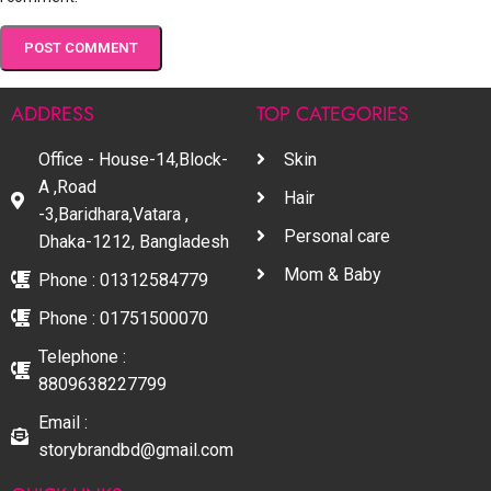
ADDRESS
TOP CATEGORIES
Office - House-14,Block-
Skin
A ,Road
Hair
-3,Baridhara,Vatara ,
Personal care
Dhaka-1212, Bangladesh
Mom & Baby
Phone : 01312584779
Phone : 01751500070
Telephone :
8809638227799
Email :
storybrandbd@gmail.com