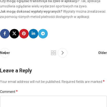
Czy mogę oglądać transmisje na żywo w aplikacji?
Tak, aplikacja
umożliwia oglądanie wielu wydarzeń sportowych na żywo.
Jak mogę dokonać wypłaty wygranych?
Wypłaty można zrealizować
za pomocą różnych metod płatności dostępnych w aplikacji.
Newer
Older
Leave a Reply
*
Your email address will not be published.
Required fields are marked
*
Comment