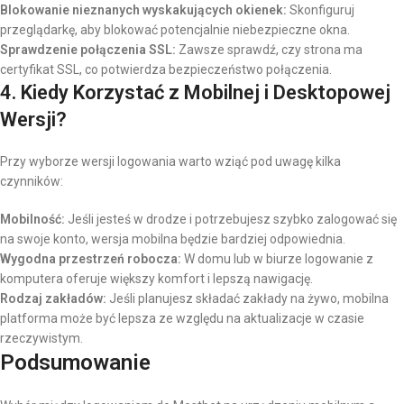
Blokowanie nieznanych wyskakujących okienek:
Skonfiguruj
przeglądarkę, aby blokować potencjalnie niebezpieczne okna.
Sprawdzenie połączenia SSL:
Zawsze sprawdź, czy strona ma
certyfikat SSL, co potwierdza bezpieczeństwo połączenia.
4. Kiedy Korzystać z Mobilnej i Desktopowej
Wersji?
Przy wyborze wersji logowania warto wziąć pod uwagę kilka
czynników:
Mobilność:
Jeśli jesteś w drodze i potrzebujesz szybko zalogować się
na swoje konto, wersja mobilna będzie bardziej odpowiednia.
Wygodna przestrzeń robocza:
W domu lub w biurze logowanie z
komputera oferuje większy komfort i lepszą nawigację.
Rodzaj zakładów:
Jeśli planujesz składać zakłady na żywo, mobilna
platforma może być lepsza ze względu na aktualizacje w czasie
rzeczywistym.
Podsumowanie