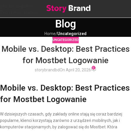
Skip to navigation
Skip to main content
Blog
Home
/
Uncategorized
UNCATEGORIZED
Mobile vs. Desktop: Best Practices
for Mostbet Logowanie
0
storybrandbd
On April 20, 2026
Mobile vs. Desktop: Best Practices
for Mostbet Logowanie
W dzisiejszych czasach, gdy zakłady online stają się coraz bardziej
popularne, klienci korzystają zarówno z urządzeń mobilnych, jak i
komputerów stacjonarnych, by zalogować się do Mostbet. Która