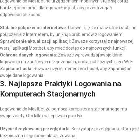
Logowanie do Mostbet na urządzeniach mobilnych staje się coraz
bardziej popularne, dlatego ważne jest, aby przestrzegać
odpowiednich zasad:
Stabilne połączenie internetowe:
Upewnij się, że masz silne i stabilne
połączenie z Internetem, by uniknąć problemów z logowaniem.
Sprawdzenie aktualizacji aplikacji:
Zawsze korzystaj z najnowszej
wersji aplikacji Mostbet, aby mieć dostęp do najnowszych funkcji.
Ochrona danych logowania:
Zawsze wprowadzaj swoje dane
logowania na zaufanych urządzeniach, unikaj publicznych sieci Wi-Fi.
Zapisane hasła:
Rozważ użycie menedżera haseł, aby zapamiętać
swoje dane logowania.
3. Najlepsze Praktyki Logowania na
Komputerach Stacjonarnych
Logowanie do Mostbet za pomocą komputera stacjonarnego ma
swoje zalety. Oto kilka najlepszych praktyk:
Użycie dedykowanej przeglądarki:
Korzystaj z przeglądarki, która jest
bezpieczna i regularnie aktualizowana.