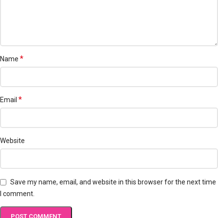
*
Name
*
Email
Website
Save my name, email, and website in this browser for the next time
I comment.