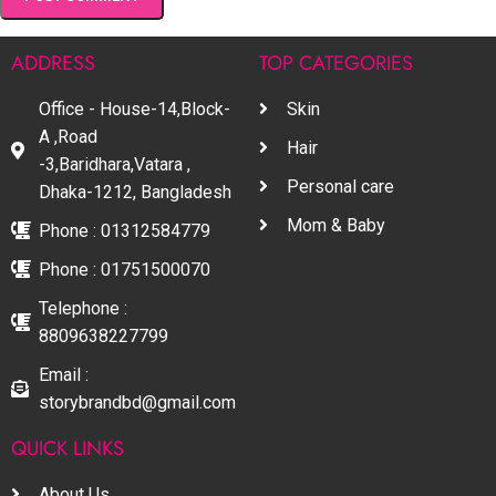
ADDRESS
TOP CATEGORIES
Office - House-14,Block-
Skin
A ,Road
Hair
-3,Baridhara,Vatara ,
Personal care
Dhaka-1212, Bangladesh
Mom & Baby
Phone : 01312584779
Phone : 01751500070
Telephone :
8809638227799
Email :
storybrandbd@gmail.com
QUICK LINKS
About Us