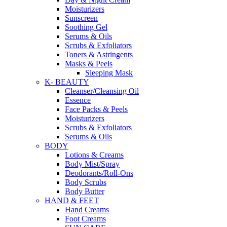
Moisturizers
Sunscreen
Soothing Gel
Serums & Oils
Scrubs & Exfoliators
Toners & Astringents
Masks & Peels
Sleeping Mask
K- BEAUTY
Cleanser/Cleansing Oil
Essence
Face Packs & Peels
Moisturizers
Scrubs & Exfoliators
Serums & Oils
BODY
Lotions & Creams
Body Mist/Spray
Deodorants/Roll-Ons
Body Scrubs
Body Butter
HAND & FEET
Hand Creams
Foot Creams