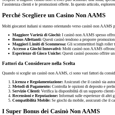
l’assistenza clienti e le promozioni offerte. In questo articolo, espl
Perché Scegliere un Casino Non AAMS
Molti giocatori italiani si stanno orientando verso casinò non AAMS pe
Maggiore Varietà di Giochi:
I casinò non AAMS spesso offron
Bonus Allettanti:
Questi casinò tendono a proporre promozioni p
Maggiori Limiti di Scommessa:
Gli scommettitori high roller
Accesso a Giochi Innovativi:
Molti casinò non AAMS offrono gi
Esperienze di Gioco Uniche:
Questi casinò possono offrire un’e
Fattori da Considerare nella Scelta
Quando si sceglie un casinò non AAMS, ci sono vari fattori da considerar
Licenza e Regolamentazione:
Assicurati che il casinò sia auto
Metodi di Pagamento:
Controlla le opzioni di deposito e preli
Servizio Clienti:
Verifica la disponibilità di un supporto clienti 
Recensioni e Reputazione:
Informati sulle esperienze di altri gi
Compatibilità Mobile:
Se giochi da mobile, assicurati che il c
I Super Bonus dei Casinò Non AAMS