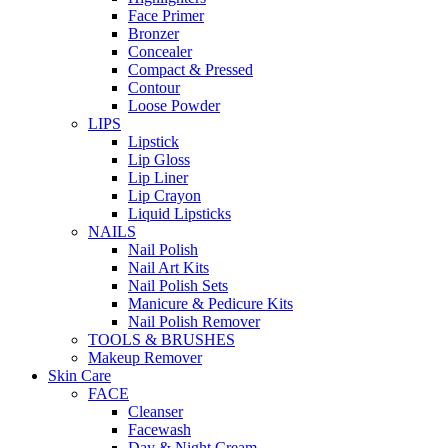
Face Primer
Bronzer
Concealer
Compact & Pressed
Contour
Loose Powder
LIPS
Lipstick
Lip Gloss
Lip Liner
Lip Crayon
Liquid Lipsticks
NAILS
Nail Polish
Nail Art Kits
Nail Polish Sets
Manicure & Pedicure Kits
Nail Polish Remover
TOOLS & BRUSHES
Makeup Remover
Skin Care
FACE
Cleanser
Facewash
Day & Night Cream