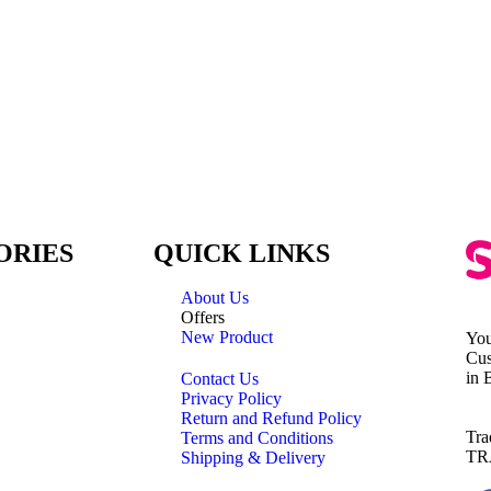
ORIES
QUICK LINKS
About Us
Offers
New Product
You
Cus
in 
Contact Us
Privacy Policy
Return and Refund Policy
Tra
Terms and Conditions
TR
Shipping & Delivery