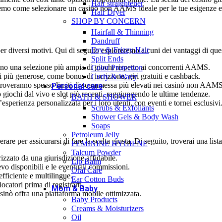
Hair straightener
oreremo come selezionare un casinò non AAMS ideale per le tue esigenze e 
Hair Dryer
SHOP BY CONCERN
Hairfall & Thinning
Dandruff
Dry & Frizzy Hair
r diversi motivi. Qui di seguito esploreremo alcuni dei vantaggi di que
Split Ends
o una selezione più ampia di giochi rispetto ai concorrenti AAMS.
Color Protection
iù generose, come bonus di iscrizione, giri gratuiti e cashback.
Curly & Wavy
 troveranno spesso limiti di scommessa più elevati nei casinò non AAMS
Personal care
ochi dal vivo e slot più recenti, raggiungendo le ultime tendenze.
BATH & SHOWER
sperienza personalizzata per i loro utenti, con eventi e tornei esclusivi
Scrubs & Exfoliants
Shower Gels & Body Wash
Soaps
Petroleum Jelly
e per assicurarsi di fare la scelta giusta. Di seguito, troverai una lista
FEMININE HYGIENE
Talcum Powder
rizzato da una giurisdizione affidabile.
Lip Balm
evo disponibili e le eventuali commissioni.
Oral Care
efficiente e multilingue.
Ear Cotton Buds
ocatori prima di registrarti.
Mom & Baby
asinò offra una piattaforma mobile ottimizzata.
Baby Products
Creams & Moisturizers
Oil