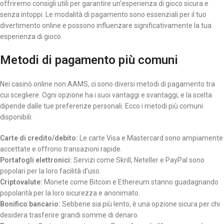
offriremo consigli utili per garantire un’esperienza di gioco sicura e
senza intoppi. Le modalità di pagamento sono essenziali per il tuo
divertimento online e possono influenzare significativamente la tua
esperienza di gioco.
Metodi di pagamento più comuni
Nei casinò online non AAMS, ci sono diversi metodi di pagamento tra
cui scegliere. Ogni opzione ha i suoi vantaggi e svantaggi, e la scelta
dipende dalle tue preferenze personali. Ecco i metodi più comuni
disponibili:
Carte di credito/debito:
Le carte Visa e Mastercard sono ampiamente
accettate e offrono transazioni rapide.
Portafogli elettronici:
Servizi come Skrill, Neteller e PayPal sono
popolari per la loro facilità d’uso.
Criptovalute:
Monete come Bitcoin e Ethereum stanno guadagnando
popolarità per la loro sicurezza e anonimato.
Bonifico bancario:
Sebbene sia più lento, è una opzione sicura per chi
desidera trasferire grandi somme di denaro.