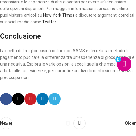
recensioni e le esperienze di altri giocatori per avere un’idea chiara
delle opzioni disponibili. Per maggiori informazioni sui casinò online,
puoi visitare articoli su
New York Times
e discutere argomenti correlati
su social media come
Twitter
.
Conclusione
La scelta del miglior casinò online non AAMS e dei relativi metodi di
pagamento può fare la differenza tra un’esperienza di gioco positiva e
0
una negativa. Esplora le varie opzioni e scegli quella che meglio si
adatta alle tue esigenze, per garantire un divertimento sicuro e senza
preoccupazioni.
Newer
Older