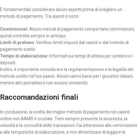
È fondamentale considerare alcuni aspetti prima di scegliere un
metodo di pagamento. Tra questi ci sono:
Commissioni:
Alcuni metodi di pagamento comportano commissioni,
quindi controlla sempre in anticipo.
Limiti di prelievo:
Verifica i limiti imposti dal casinò e dal metodo di
pagamento scelto.
Tempo di elaborazione:
Informati sui tempi di attesa per i prelievi e i
depositi.
Inoltre, è importante considerare la regolamentazione e la legalità del
metodo scelto nel tuo paese. Alcuni vanno bene per i giocatori italiani,
mentre altri potrebbero non essere consentiti.
Raccomandazioni finali
In conclusione, la scelta del miglior metodo di pagamento nei casinò
online non AAMS è cruciale. Tieni sempre presente la sicurezza, la
velocità e la comodità delle transazioni. Fai attenzione alle commissioni
e alle tempistiche di elaborazione, e non dimenticare di leggere le