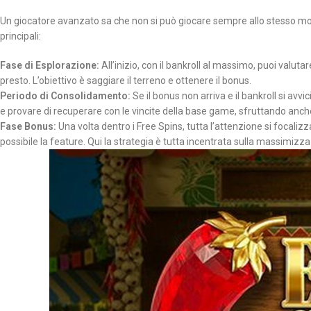
Un giocatore avanzato sa che non si può giocare sempre allo stesso modo
principali:
Fase di Esplorazione:
All’inizio, con il bankroll al massimo, puoi valut
presto. L’obiettivo è saggiare il terreno e ottenere il bonus.
Periodo di Consolidamento:
Se il bonus non arriva e il bankroll si avvi
e provare di recuperare con le vincite della base game, sfruttando anche i
Fase Bonus:
Una volta dentro i Free Spins, tutta l’attenzione si focalizza
possibile la feature. Qui la strategia è tutta incentrata sulla massimizz