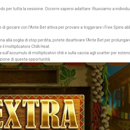
 per tutta la sessione. Occorre sapersi adattare. Riusciamo a individua
are di giocare con l’Ante Bet attiva per provare a triggerare i Free Spins 
cina alla soglia di stop perdita, potete disattivare l’Ante Bet per prolunga
l moltiplicatore Chilli Heat.
 sull’accumulo di moltiplicatori chili e sulla caccia agli scatter per estend
azione di questa opportunità.