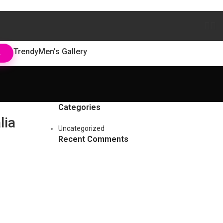
Trendy
Men’s Gallery
L
Categories
lia
Uncategorized
Recent Comments