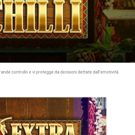
rande controllo e vi protegge da decisioni dettate dall’emotività.