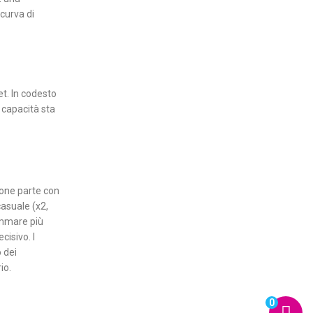
curva di
et. In codesto
 capacità sta
zione parte con
casuale (x2,
sommare più
cisivo. I
 dei
io.
0