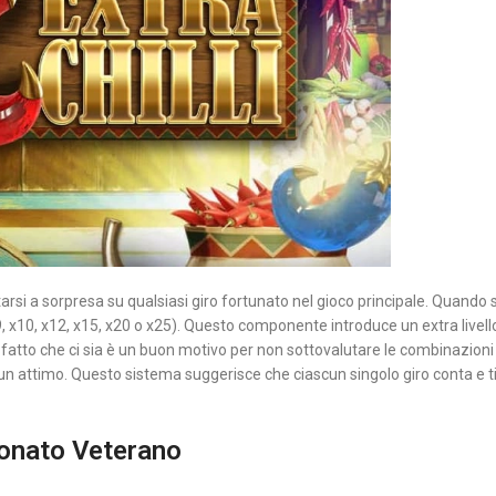
ntarsi a sorpresa su qualsiasi giro fortunato nel gioco principale. Quando 
, x10, x12, x15, x20 o x25). Questo componente introduce un extra livello
il fatto che ci sia è un buon motivo per non sottovalutare le combinazioni
un attimo. Questo sistema suggerisce che ciascun singolo giro conta e tie
ionato Veterano