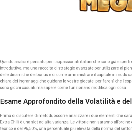
Questo analisi è pensato per i appassionati italiani che sono già esperti
introduttiva, ma una raccolta di strategie avanzate per utilizzare al p
delle dinamiche dei bonus e di come amministrare il capitale in modo sa
chiara dei ingranaggi che guidano le vostre giocate, per fare sì che l’esp
sono giochi casuali, ma sapere come funzionano modifica ogni cosa.
Esame Approfondito della Volatilità e del 
Prima di discutere di metodi, occorre analizzare i due elementi che caratt
Extra Chilli è una slot ad alta varianza. Le vittorie non saranno all’ordi
teorico è del 96,50%, una percentuale più elevata della norma del sett