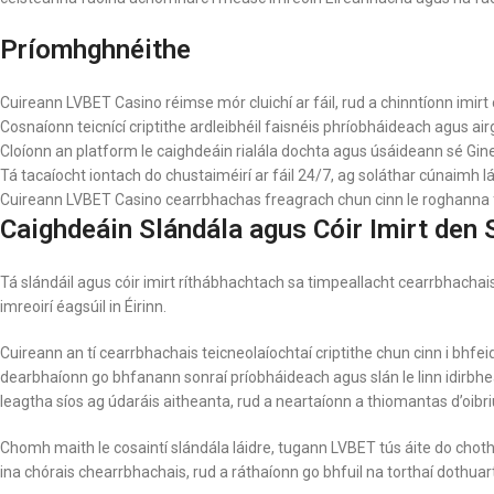
Príomhghnéithe
Cuireann LVBET Casino réimse mór cluichí ar fáil, rud a chinntíonn imir
Cosnaíonn teicnící criptithe ardleibhéil faisnéis phríobháideach agus air
Cloíonn an platform le caighdeáin rialála dochta agus úsáideann sé G
Tá tacaíocht iontach do chustaiméirí ar fáil 24/7, ag soláthar cúnaimh l
Cuireann LVBET Casino cearrbhachas freagrach chun cinn le roghanna féi
Caighdeáin Slándála agus Cóir Imirt den 
Tá slándáil agus cóir imirt ríthábhachtach sa timpeallacht cearrbhachais 
imreoirí éagsúil in Éirinn.
Cuireann an tí cearrbhachais teicneolaíochtaí criptithe chun cinn i bhfe
dearbhaíonn go bhfanann sonraí príobháideach agus slán le linn idirbhe
leagtha síos ag údaráis aitheanta, rud a neartaíonn a thiomantas d’oibriú 
Chomh maith le cosaintí slándála láidre, tugann LVBET tús áite do ch
ina chórais chearrbhachais, rud a ráthaíonn go bhfuil na torthaí dothu