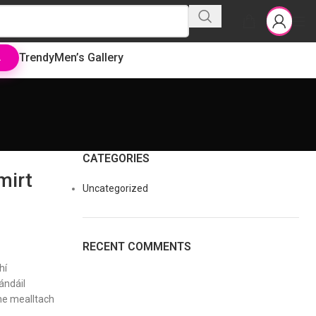
Trendy
Men’s Gallery
L
CATEGORIES
mirt
Uncategorized
RECENT COMMENTS
hí
ándáil
he mealltach