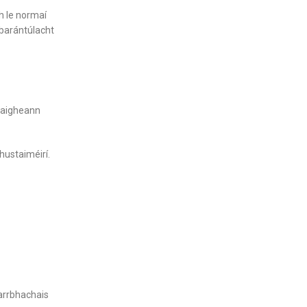
h le normaí
 barántúlacht
hfaigheann
hustaiméirí.
earrbhachais