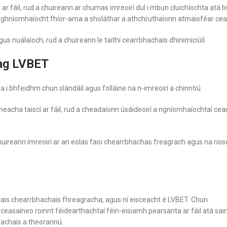
á ar fáil, rud a chuireann ar chumas imreoirí dul i mbun cluichíochta atá 
 idirghníomhaíocht fhíor-ama a sholáthar a athchruthaíonn atmaisféar cea
gus nuálaíoch, rud a chuireann le taithí cearrbhachais dhinimiciúil.
 ag LVBET
i bhfeidhm chun slándáil agus folláine na n-imreoirí a chinntiú.
neacha taiscí ar fáil, rud a cheadaíonn úsáideoirí a ngníomhaíochtaí cea
huireann imreoirí ar an eolas faoi chearrbhachas freagrach agus na rios
ais chearrbhachais fhreagracha, agus ní eisceacht é LVBET. Chun
 ceasaíneo roinnt féidearthachtaí féin-eisiamh pearsanta ar fáil atá sa
hachais a theorannú.