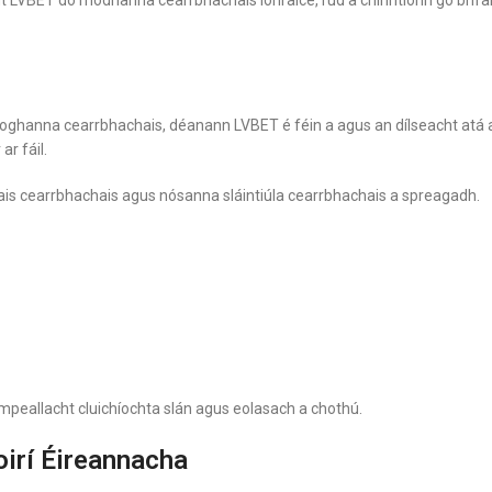
 roghanna cearrbhachais, déanann LVBET é féin a agus an dílseacht atá 
r fáil.
ais cearrbhachais agus nósanna sláintiúla cearrbhachais a spreagadh.
mpeallacht cluichíochta slán agus eolasach a chothú.
oirí Éireannacha