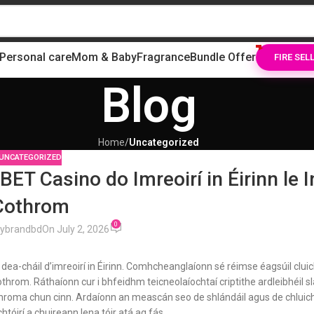
Personal care
Mom & Baby
Fragrance
Bundle Offer
FIRE SEL
Blog
Home
/
Uncategorized
UNCATEGORIZED
BET Casino do Imreoirí in Éirinn le I
Cothrom
0
rybrandbd
On July 2, 2026
a-cháil d’imreoirí in Éirinn. Comhcheanglaíonn sé réimse éagsúil cluic
rom. Ráthaíonn cur i bhfeidhm teicneolaíochtaí criptithe ardleibhéil sl
hroma chun cinn. Ardaíonn an meascán seo de shlándáil agus de chluic
óirí a chuireann lena tóir atá ag fás.