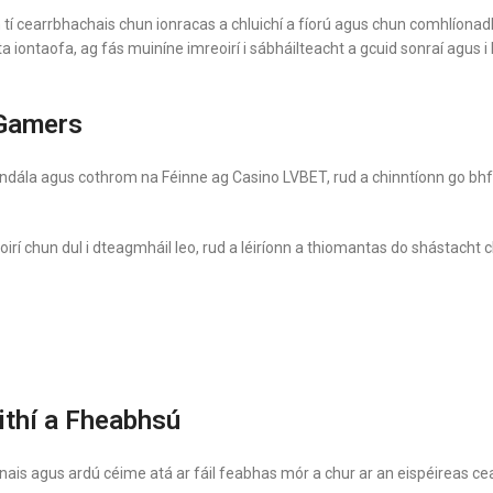
n tí cearrbhachais chun ionracas a chluichí a fíorú agus chun comhlíonad
a iontaofa, ag fás muiníne imreoirí i sábháilteacht a gcuid sonraí agus i
 Gamers
lándála agus cothrom na Féinne ag Casino LVBET, rud a chinntíonn go b
 chun dul i dteagmháil leo, rud a léiríonn a thiomantas do shástacht c
ithí a Fheabhsú
bónais agus ardú céime atá ar fáil feabhas mór a chur ar an eispéireas c