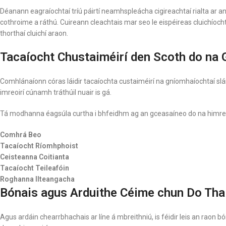
Déanann eagraíochtaí tríú páirtí neamhspleácha cigireachtaí rialta ar a
cothroime a ráthú. Cuireann cleachtais mar seo le eispéireas cluichíocht
thorthaí cluichí araon.
Tacaíocht Chustaiméirí den Scoth do na
Comhlánaíonn córas láidir tacaíochta custaiméirí na gníomhaíochtaí s
imreoirí cúnamh tráthúil nuair is gá.
Tá modhanna éagsúla curtha i bhfeidhm ag an gceasaíneo do na himreoirí
Comhrá Beo
Tacaíocht Ríomhphoist
Ceisteanna Coitianta
Tacaíocht Teileafóin
Roghanna Ilteangacha
Bónais agus Arduithe Céime chun Do Tha
Agus ardáin chearrbhachais ar líne á mbreithniú, is féidir leis an raon 