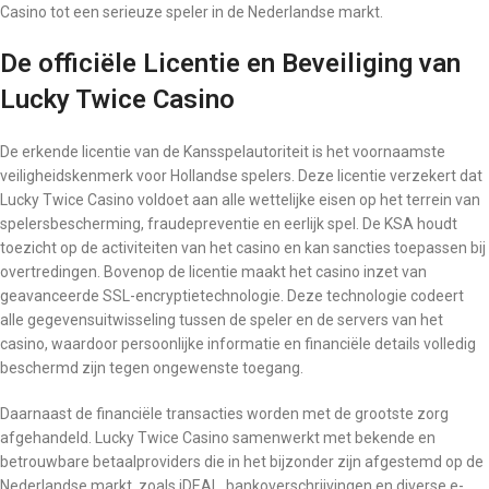
Casino tot een serieuze speler in de Nederlandse markt.
De officiële Licentie en Beveiliging van
Lucky Twice Casino
De erkende licentie van de Kansspelautoriteit is het voornaamste
veiligheidskenmerk voor Hollandse spelers. Deze licentie verzekert dat
Lucky Twice Casino voldoet aan alle wettelijke eisen op het terrein van
spelersbescherming, fraudepreventie en eerlijk spel. De KSA houdt
toezicht op de activiteiten van het casino en kan sancties toepassen bij
overtredingen. Bovenop de licentie maakt het casino inzet van
geavanceerde SSL-encryptietechnologie. Deze technologie codeert
alle gegevensuitwisseling tussen de speler en de servers van het
casino, waardoor persoonlijke informatie en financiële details volledig
beschermd zijn tegen ongewenste toegang.
Daarnaast de financiële transacties worden met de grootste zorg
afgehandeld. Lucky Twice Casino samenwerkt met bekende en
betrouwbare betaalproviders die in het bijzonder zijn afgestemd op de
Nederlandse markt, zoals iDEAL, bankoverschrijvingen en diverse e-