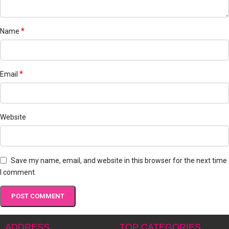
*
Name
*
Email
Website
Save my name, email, and website in this browser for the next time
I comment.
ADDRESS
TOP CATEGORIES