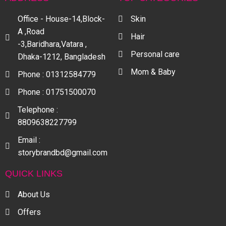
Office - House-14,Block-
Skin
A ,Road
Hair
-3,Baridhara,Vatara ,
Personal care
Dhaka-1212, Bangladesh
Mom & Baby
Phone : 01312584779
Phone : 01751500070
Telephone :
8809638227799
Email :
storybrandbd@gmail.com
QUICK LINKS
About Us
Offers