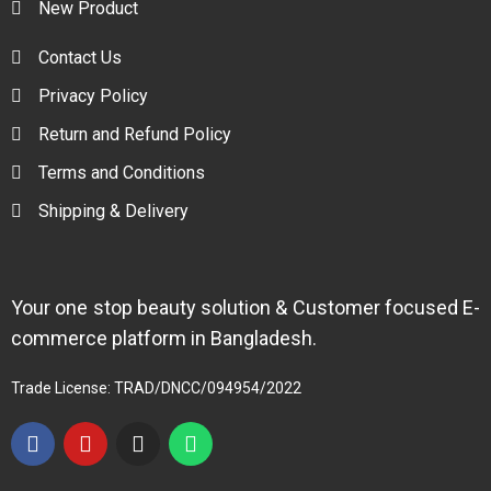
New Product
Contact Us
Privacy Policy
Return and Refund Policy
Terms and Conditions
Shipping & Delivery
Your one stop beauty solution & Customer focused E-
commerce platform in Bangladesh.
Trade License: TRAD/DNCC/094954/2022