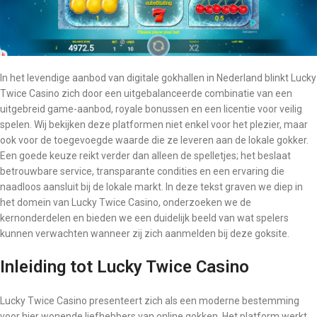
In het levendige aanbod van digitale gokhallen in Nederland blinkt Lucky
Twice Casino zich door een uitgebalanceerde combinatie van een
uitgebreid game-aanbod, royale bonussen en een licentie voor veilig
spelen. Wij bekijken deze platformen niet enkel voor het plezier, maar
ook voor de toegevoegde waarde die ze leveren aan de lokale gokker.
Een goede keuze reikt verder dan alleen de spelletjes; het beslaat
betrouwbare service, transparante condities en een ervaring die
naadloos aansluit bij de lokale markt. In deze tekst graven we diep in
het domein van Lucky Twice Casino, onderzoeken we de
kernonderdelen en bieden we een duidelijk beeld van wat spelers
kunnen verwachten wanneer zij zich aanmelden bij deze goksite.
Inleiding tot Lucky Twice Casino
Lucky Twice Casino presenteert zich als een moderne bestemming
voor hier wonende liefhebbers van online gokken. Het platform werkt