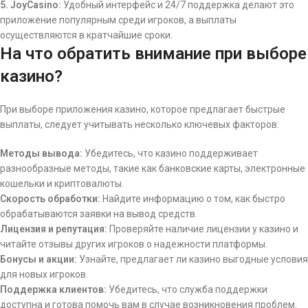
5. JoyCasino:
Удобный интерфейс и 24/7 поддержка делают это
приложение популярным среди игроков, а выплаты
осуществляются в кратчайшие сроки.
На что обратить внимание при выборе
казино?
При выборе приложения казино, которое предлагает быстрые
выплаты, следует учитывать несколько ключевых факторов:
Методы вывода:
Убедитесь, что казино поддерживает
разнообразные методы, такие как банковские карты, электронные
кошельки и криптовалюты.
Скорость обработки:
Найдите информацию о том, как быстро
обрабатываются заявки на вывод средств.
Лицензия и репутация:
Проверяйте наличие лицензии у казино и
читайте отзывы других игроков о надежности платформы.
Бонусы и акции:
Узнайте, предлагает ли казино выгодные условия
для новых игроков.
Поддержка клиентов:
Убедитесь, что служба поддержки
доступна и готова помочь вам в случае возникновения проблем.