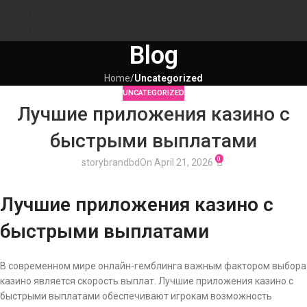
Skip to navigation
Skip to main content
Blog
Home
/
Uncategorized
UNCATEGORIZED
Лучшие приложения казино с
быстрыми выплатами
0
storybrandbd
On April 21, 2026
Лучшие приложения казино с
быстрыми выплатами
В современном мире онлайн-гемблинга важным фактором выбора
казино является скорость выплат. Лучшие приложения казино с
быстрыми выплатами обеспечивают игрокам возможность