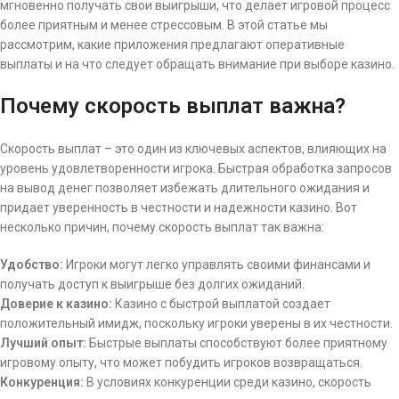
мгновенно получать свои выигрыши, что делает игровой процесс
более приятным и менее стрессовым. В этой статье мы
рассмотрим, какие приложения предлагают оперативные
выплаты и на что следует обращать внимание при выборе казино.
Почему скорость выплат важна?
Скорость выплат – это один из ключевых аспектов, влияющих на
уровень удовлетворенности игрока. Быстрая обработка запросов
на вывод денег позволяет избежать длительного ожидания и
придает уверенность в честности и надежности казино. Вот
несколько причин, почему скорость выплат так важна:
Удобство:
Игроки могут легко управлять своими финансами и
получать доступ к выигрыше без долгих ожиданий.
Доверие к казино:
Казино с быстрой выплатой создает
положительный имидж, поскольку игроки уверены в их честности.
Лучший опыт:
Быстрые выплаты способствуют более приятному
игровому опыту, что может побудить игроков возвращаться.
Конкуренция:
В условиях конкуренции среди казино, скорость