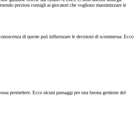
 fornendo preziosi consigli ai giocatori che vogliono massimizzare le
 conoscenza di queste può influenzare le decisioni di scommessa. Ecco
i possa permettere. Ecco alcuni passaggi per una buona gestione del