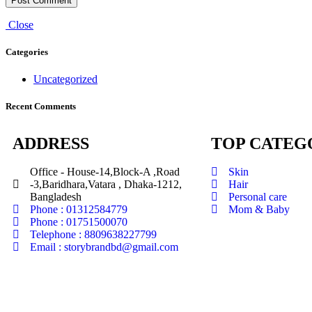
Close
Categories
Uncategorized
Recent Comments
ADDRESS
TOP CATEG
Office - House-14,Block-A ,Road
Skin
-3,Baridhara,Vatara , Dhaka-1212,
Hair
Bangladesh
Personal care
Phone : 01312584779
Mom & Baby
Phone : 01751500070
Telephone : 8809638227799
Email : storybrandbd@gmail.com