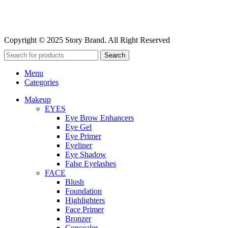
Copyright © 2025 Story Brand. All Right Reserved
Search
Menu
Categories
Makeup
EYES
Eye Brow Enhancers
Eye Gel
Eye Primer
Eyeliner
Eye Shadow
False Eyelashes
FACE
Blush
Foundation
Highlighters
Face Primer
Bronzer
Concealer