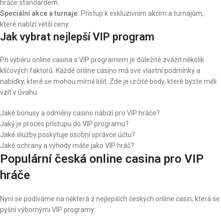
hráče standardem.
Speciální akce a turnaje:
Přístup k exkluzivním akcím a turnajům,
které nabízí větší ceny.
Jak vybrat nejlepší VIP program
Při výběru online casina s VIP programem je důležité zvážit několik
klíčových faktorů. Každé online casino má své vlastní podmínky a
nabídky, které se mohou mírně lišit. Zde je určité body, které byste měli
vzít v úvahu:
Jaké bonusy a odměny casino nabízí pro VIP hráče?
Jaký je proces přístupu do VIP programu?
Jaké služby poskytuje osobní správce účtu?
Jaké ochrany a výhody máte jako VIP hráč?
Populární česká online casina pro VIP
hráče
Nyní se podíváme na některá z nejlepších českých online casin, která se
pyšní výbornými VIP programy: