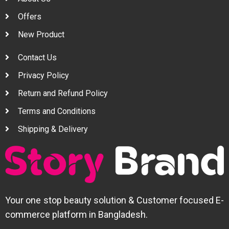
Offers
New Product
Contact Us
Privacy Policy
Return and Refund Policy
Terms and Conditions
Shipping & Delivery
Your one stop beauty solution & Customer focused E-
commerce platform in Bangladesh.