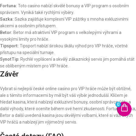
Fortuna:
Toto casino nabízí skvělé bonusy a VIP program s osobním
správcem. Vyniká také rychlými výběry.
Sazka:
Sazka zajišťuje komplexní VIP zážitky s mnoha exkluzivními
akcemi a osobním přístupem.
Betor:
Betor má atraktivní VIP program s velkolepými výhrami a
vysokými limity pro hráče.
Tipsport:
Tipsport nabízí širokou škálu výhod pro VIP hráče, včetně
přístupu na speciální turnaje.
SynotTip:
Rychlé vyplácení a skvělý zákaznický servis jim pomáhá stát
se oblíbeným místem pro VIP hráče.
Závěr
Vybrat si nejlepší české online casino pro VIP hráče může být obtížné,
ale s těmito informacemi by měl být váš výběr jednodušší. Klíčem je
hledat kasina, která nabízejí exkluzivní bonusy, osobní správce účtu a
0
další výhody, které oceníte během své herní zkušenosti. Fortuna, Sazka,
Betor a další uvedená kasina jsou skvělými volbami, které si váží svých
VIP hráčů a nabízejí jim výjimečný servis.