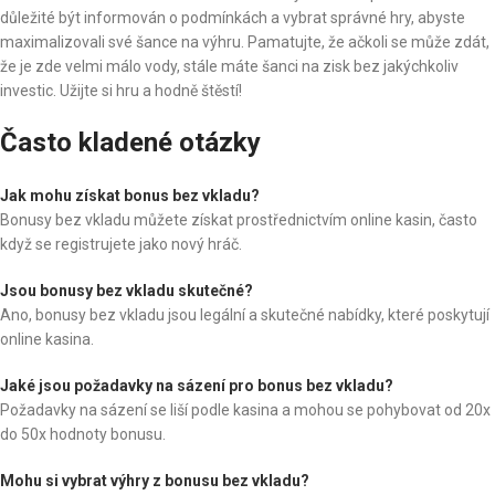
důležité být informován o podmínkách a vybrat správné hry, abyste
maximalizovali své šance na výhru. Pamatujte, že ačkoli se může zdát,
že je zde velmi málo vody, stále máte šanci na zisk bez jakýchkoliv
investic. Užijte si hru a hodně štěstí!
Často kladené otázky
Jak mohu získat bonus bez vkladu?
Bonusy bez vkladu můžete získat prostřednictvím online kasin, často
když se registrujete jako nový hráč.
Jsou bonusy bez vkladu skutečné?
Ano, bonusy bez vkladu jsou legální a skutečné nabídky, které poskytují
online kasina.
Jaké jsou požadavky na sázení pro bonus bez vkladu?
Požadavky na sázení se liší podle kasina a mohou se pohybovat od 20x
do 50x hodnoty bonusu.
Mohu si vybrat výhry z bonusu bez vkladu?