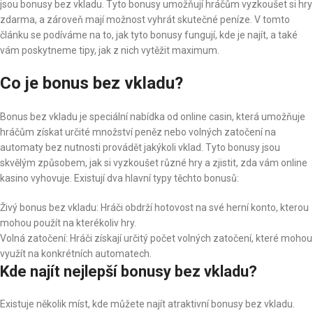
jsou bonusy bez vkladu. Tyto bonusy umožňují hráčům vyzkoušet si hry
zdarma, a zároveň mají možnost vyhrát skutečné peníze. V tomto
článku se podíváme na to, jak tyto bonusy fungují, kde je najít, a také
vám poskytneme tipy, jak z nich vytěžit maximum.
Co je bonus bez vkladu?
Bonus bez vkladu je speciální nabídka od online casin, která umožňuje
hráčům získat určité množství peněz nebo volných zatočení na
automaty bez nutnosti provádět jakýkoli vklad. Tyto bonusy jsou
skvělým způsobem, jak si vyzkoušet různé hry a zjistit, zda vám online
kasino vyhovuje. Existují dva hlavní typy těchto bonusů:
Živý bonus bez vkladu: Hráči obdrží hotovost na své herní konto, kterou
mohou použít na kterékoliv hry.
Volná zatočení: Hráči získají určitý počet volných zatočení, které mohou
využít na konkrétních automatech.
Kde najít nejlepší bonusy bez vkladu?
Existuje několik míst, kde můžete najít atraktivní bonusy bez vkladu.