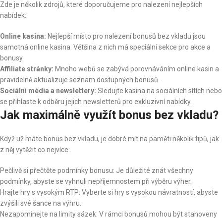
Zde je několik zdrojů, které doporučujeme pro nalezení nejlepších
nabídek:
Online kasina:
Nejlepší místo pro nalezení bonusů bez vkladu jsou
samotná online kasina. Většina z nich má speciální sekce pro akce a
bonusy.
Affiliate stránky:
Mnoho webů se zabývá porovnáváním online kasin a
pravidelně aktualizuje seznam dostupných bonusů.
Sociální média a newslettery:
Sledujte kasina na sociálních sítích nebo
se přihlaste k odběru jejich newsletterů pro exkluzivní nabídky.
Jak maximálně využít bonus bez vkladu?
Když už máte bonus bez vkladu, je dobré mít na paměti několik tipů, jak
z něj vytěžit co nejvíce:
Pečlivě si přečtěte podmínky bonusu: Je důležité znát všechny
podmínky, abyste se vyhnuli nepříjemnostem při výběru výher.
Hrajte hry s vysokým RTP: Vyberte si hry s vysokou návratností, abyste
zvýšili své šance na výhru.
Nezapomínejte na limity sázek: V rámci bonusů mohou být stanoveny