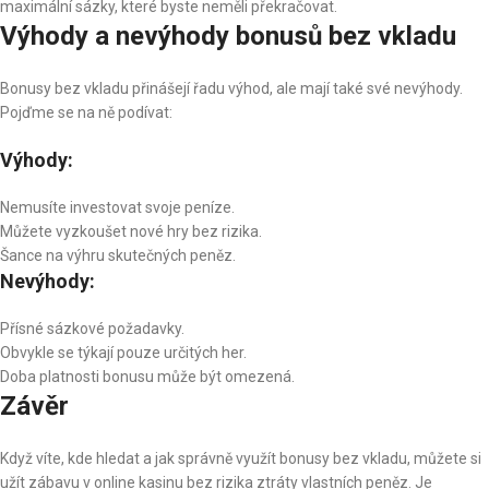
maximální sázky, které byste neměli překračovat.
Výhody a nevýhody bonusů bez vkladu
Bonusy bez vkladu přinášejí řadu výhod, ale mají také své nevýhody.
Pojďme se na ně podívat:
Výhody:
Nemusíte investovat svoje peníze.
Můžete vyzkoušet nové hry bez rizika.
Šance na výhru skutečných peněz.
Nevýhody:
Přísné sázkové požadavky.
Obvykle se týkají pouze určitých her.
Doba platnosti bonusu může být omezená.
Závěr
Když víte, kde hledat a jak správně využít bonusy bez vkladu, můžete si
užít zábavu v online kasinu bez rizika ztráty vlastních peněz. Je